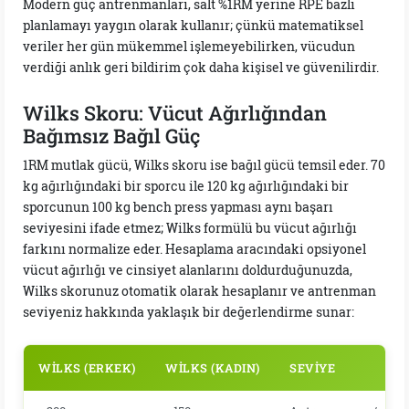
Modern güç antrenmanları, salt %1RM yerine RPE bazlı
planlamayı yaygın olarak kullanır; çünkü matematiksel
veriler her gün mükemmel işlemeyebilirken, vücudun
verdiği anlık geri bildirim çok daha kişisel ve güvenilirdir.
Wilks Skoru: Vücut Ağırlığından
Bağımsız Bağıl Güç
1RM mutlak gücü, Wilks skoru ise bağıl gücü temsil eder. 70
kg ağırlığındaki bir sporcu ile 120 kg ağırlığındaki bir
sporcunun 100 kg bench press yapması aynı başarı
seviyesini ifade etmez; Wilks formülü bu vücut ağırlığı
farkını normalize eder. Hesaplama aracındaki opsiyonel
vücut ağırlığı ve cinsiyet alanlarını doldurduğunuzda,
Wilks skorunuz otomatik olarak hesaplanır ve antrenman
seviyeniz hakkında yaklaşık bir değerlendirme sunar:
WILKS (ERKEK)
WILKS (KADIN)
SEVIYE