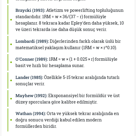
Brzycki (1993):
Atletizm ve powerlifting topluluğunun
standardıdır. 1RM = w × 36/(37 − r) formülüyle
hesaplanır. 8 tekrara kadar Epley'den daha yüksek, 10
ve üzeri tekrarda ise daha düşük sonuç verir.
Lombardi (1989):
Diğerlerinden farklı olarak üslü bir
matematiksel yaklaşım kullanır (1RM = w × r^0.10).
O'Conner (1989):
1RM = w × (1 + 0.025 × r) formülüyle
basit ve hızlı bir hesaplama sunar.
Lander (1985):
Özellikle 5-15 tekrar aralığında tutarlı
sonuçlar verir.
Mayhew (1992):
Eksponansiyel bir formüldür ve üst
düzey sporculara göre kalibre edilmiştir.
Wathan (1994):
Orta ve yüksek tekrar aralığında en
doğru sonucu verdiği kabul edilen modern
formüllerden biridir.