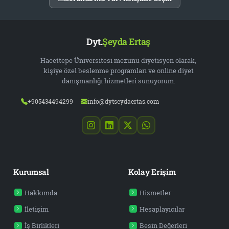
Dyt.
Şeyda Ertaş
Hacettepe Üniversitesi mezunu diyetisyen olarak,
kişiye özel beslenme programları ve online diyet
danışmanlığı hizmetleri sunuyorum.
+905434494299
info@dytseydaertas.com
Kurumsal
Kolay Erişim
Hakkımda
Hizmetler
İletişim
Hesaplayıcılar
İş Birlikleri
Besin Değerleri