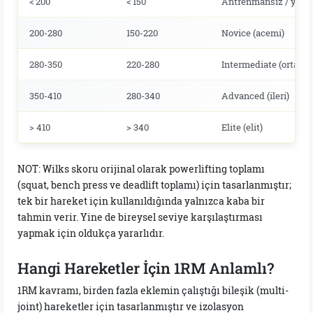
< 200
< 150
Antrenmansız / yeni 
200-280
150-220
Novice (acemi)
280-350
220-280
Intermediate (orta dü
350-410
280-340
Advanced (ileri)
> 410
> 340
Elite (elit)
NOT: Wilks skoru orijinal olarak powerlifting toplamı
(squat, bench press ve deadlift toplamı) için tasarlanmıştır;
tek bir hareket için kullanıldığında yalnızca kaba bir
tahmin verir. Yine de bireysel seviye karşılaştırması
yapmak için oldukça yararlıdır.
Hangi Hareketler İçin 1RM Anlamlı?
1RM kavramı, birden fazla eklemin çalıştığı bileşik (multi-
joint) hareketler için tasarlanmıştır ve izolasyon