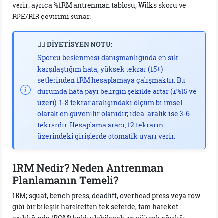
verir; ayrıca %1RM antrenman tablosu, Wilks skoru ve
RPE/RIR çevirimi sunar.
👩‍⚕️ DİYETİSYEN NOTU:
Sporcu beslenmesi danışmanlığında en sık
karşılaştığım hata, yüksek tekrar (15+)
setlerinden 1RM hesaplamaya çalışmaktır. Bu
durumda hata payı belirgin şekilde artar (±%15 ve
üzeri). 1-8 tekrar aralığındaki ölçüm bilimsel
olarak en güvenilir olanıdır; ideal aralık ise 3-6
tekrardır. Hesaplama aracı, 12 tekrarın
üzerindeki girişlerde otomatik uyarı verir.
1RM Nedir? Neden Antrenman
Planlamanın Temeli?
1RM; squat, bench press, deadlift, overhead press veya row
gibi bir bileşik hareketten tek seferde, tam hareket
açıklığında (ROM) kaldırılabilecek en yüksek ağırlığı