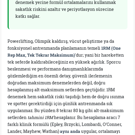
denemek yerine formül ortalamalarını kullanmak
sakatlık riskini azaltır ve periyotlasyon sürecine
katkı sağlar.
Powerlifting, Olimpik kaldırış, vücut geliştirme ya da
fonksiyonel antrenmanda planlamanın temeli
1RM (One
Rep Max, Tek Tekrar Maksimum)
'dur; yani bir hareketten
tek seferde kaldırabileceğiniz en yüksek ağırlık. Sporcu
beslenmesi ve performans danışmanlıklarımda
gözlemlediğim en önemli detay, güvenli ilerlemenin
doğrudan maksimum denemelerden değil, doğru
hesaplanmış alt-maksimum setlerden geçtiğidir. 1RM
denemek hem sakatlık riski taşıdığı hem de doğru ısınma
ve spotter gerektirdiği için günlük antrenmanda sık
uygulanmaz. Bu yüzden 8 tekrar 80 kg gibi alt-maksimum
setlerden
tahmini 1RM
hesaplanır. Bu hesaplama aracı 7
farklı klinik formülü (Epley, Brzycki, Lombardi, O'Conner,
Lander, Mayhew, Wathan)
aynı anda
uygular, ortalamayı