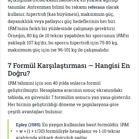
tanımlar. Antrenman bilimi bu rakamı
referans
olarak
kullanır; hipertrofi (kas büyümesi), maksimum güç,
dayanıklılık veya patlayıcı güç hedeflerinin her biri
1RM'nizin farklı bir yüzdesinde çalışmayı gerektirir.
Örneğin, 80 kg ile 10 tekrar yapabilen bir sporcunun 1RM'si
yaklaşık 107 kg'dır; bu sporcu hipertrofi için 75-80 kg,
maksimum güç için ise 96-101 kg ile çalışmalıdır.
7 Formül Karşılaştırması — Hangisi En
Doğru?
1RM tahmini için son 40 yılda onlarca formül
geliştirilmiştir. Hesaplama aracının sonuç ekranındaki
tabloda, en güvenilir 7 formülün sonucu yan yana gösterilir.
Her birinin geliştirildiği döneme ve popülasyona göre
çeşitli avantajları bulunur:
Epley (1985):
En yaygın kullanılan basit formüldür. 1RM
= w × (1 + r/30) formülüyle hesaplanır ve 1-10 tekrar
aralığında yüksek doğruluk sağlar.