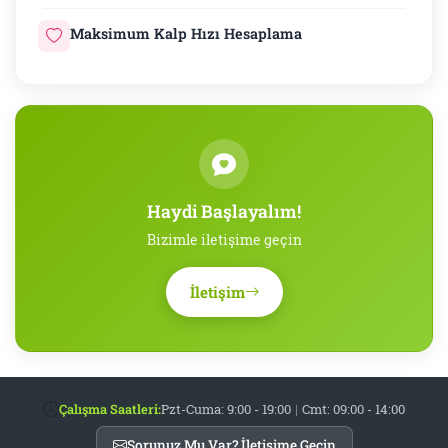
Maksimum Kalp Hızı Hesaplama
Haydi Başlayalım!
Bizimle iletişime geçin
İletişim
Çalışma Saatleri:
Pzt-Cuma: 9:00 - 19:00
|
Cmt: 09:00 - 14:00
Sorunuz Mu Var? İletişime Geçin