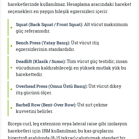
hareketlerinde kullanılmaz. Hesaplama aracındaki hareket
seçenekleri en yaygın bileşik egzersizleri içerir:
Squat (Back Squat / Front Squat):
Alt vücut maksimum
güç referansıdır.
Bench Press (Yatay Basış):
Üst vücut itiş
egzersizlerinin standardıdır.
Deadlift (Klasik / Sumo):
Tüm vücut güç testidir; insan
vücudunun kaldırabileceği en yüksek mutlak yük bu
harekettedir.
Overhead Press (Omuz Üstü Basış):
Üst vücut dikey
itiş gücünü ölçer.
Barbell Row (Bent-Over Row):
Üst sırt çekme
kuvvetini belirler.
Biceps curl, leg extension veya lateral raise gibi izolasyon
hareketleri için 1RM kullanılmaz; bu kas gruplarını
hipertrofi aralığında (8-15 tekrar) çalıştırmak standart bir