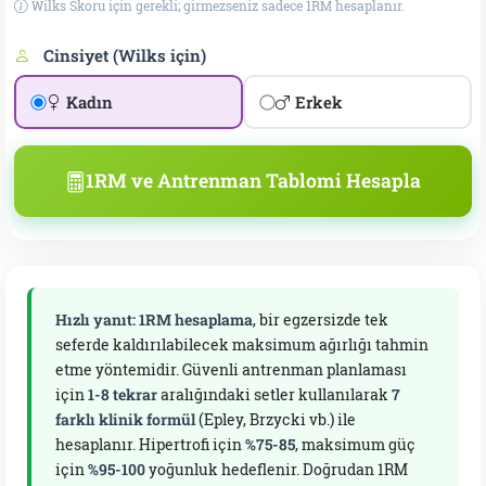
Wilks Skoru için gerekli; girmezseniz sadece 1RM hesaplanır.
Cinsiyet (Wilks için)
Kadın
Erkek
1RM ve Antrenman Tablomi Hesapla
Hızlı yanıt:
1RM hesaplama
, bir egzersizde tek
seferde kaldırılabilecek maksimum ağırlığı tahmin
etme yöntemidir. Güvenli antrenman planlaması
için
1-8 tekrar
aralığındaki setler kullanılarak
7
farklı klinik formül
(Epley, Brzycki vb.) ile
hesaplanır. Hipertrofi için
%75-85
, maksimum güç
için
%95-100
yoğunluk hedeflenir. Doğrudan 1RM