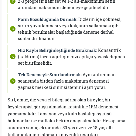
2-3 progresif hafif set ve 1-2 alt-maksimum setin
ardından maksimum denemeye geçilmelidir.
Form Bozulduğunda Durmak:
Dizlerin içe çökmesi,
sırtın yuvarlanması veya kalçanın sallanması gibi
teknik bozulmalar başladığında deneme derhal
sonlandırılmalıdır.
Hız Kaybı Belirginleştiğinde Bırakmak:
Konsantrik
(kaldırma) fazda ağırlığın hızı açıkça yavaşladığında
set bitirilmelidir.
Tek Denemeyle Sınırlandırmak:
Aynı antrenman
seansında birden fazla maksimum denemesi
yapmak merkezi sinir sistemini aşırı yorar.
Sırt, omuz, diz veya el bileği ağrısı olan bireyler, bir
fizyoterapist görüşü almadan kesinlikle 1RM denemesi
yapmamalıdır. Tansiyon veya kalp hastalığı öyküsü
bulunanlar ise mutlaka hekim onayı almalıdır. Hesaplama
aracının sonuç ekranında, 50 yaş üzeri ve 18 yaş altı
kullanıcılar için otomatik güvenlik uyarıları