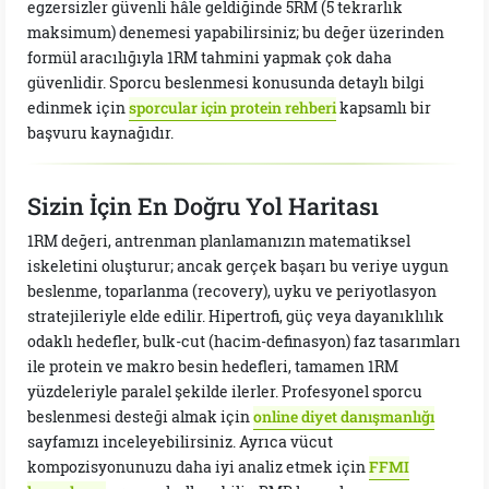
egzersizler güvenli hâle geldiğinde 5RM (5 tekrarlık
maksimum) denemesi yapabilirsiniz; bu değer üzerinden
formül aracılığıyla 1RM tahmini yapmak çok daha
güvenlidir. Sporcu beslenmesi konusunda detaylı bilgi
edinmek için
sporcular için protein rehberi
kapsamlı bir
başvuru kaynağıdır.
Sizin İçin En Doğru Yol Haritası
1RM değeri, antrenman planlamanızın matematiksel
iskeletini oluşturur; ancak gerçek başarı bu veriye uygun
beslenme, toparlanma (recovery), uyku ve periyotlasyon
stratejileriyle elde edilir. Hipertrofi, güç veya dayanıklılık
odaklı hedefler, bulk-cut (hacim-definasyon) faz tasarımları
ile protein ve makro besin hedefleri, tamamen 1RM
yüzdeleriyle paralel şekilde ilerler. Profesyonel sporcu
beslenmesi desteği almak için
online diyet danışmanlığı
sayfamızı inceleyebilirsiniz. Ayrıca vücut
kompozisyonunuzu daha iyi analiz etmek için
FFMI