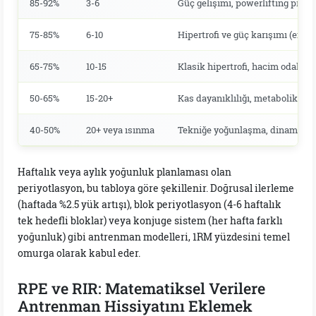
85-92%
3-6
Güç gelişimi, powerlifting proto
75-85%
6-10
Hipertrofi ve güç karışımı (en ya
65-75%
10-15
Klasik hipertrofi, hacim odaklı
50-65%
15-20+
Kas dayanıklılığı, metabolik ad
40-50%
20+ veya ısınma
Tekniğe yoğunlaşma, dinamik ı
Haftalık veya aylık yoğunluk planlaması olan
periyotlasyon, bu tabloya göre şekillenir. Doğrusal ilerleme
(haftada %2.5 yük artışı), blok periyotlasyon (4-6 haftalık
tek hedefli bloklar) veya konjuge sistem (her hafta farklı
yoğunluk) gibi antrenman modelleri, 1RM yüzdesini temel
omurga olarak kabul eder.
RPE ve RIR: Matematiksel Verilere
Antrenman Hissiyatını Eklemek