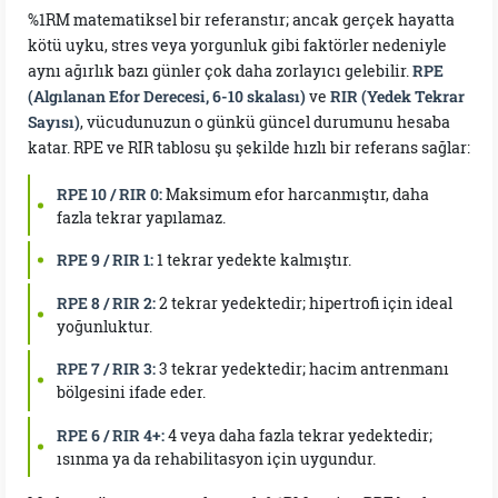
%1RM matematiksel bir referanstır; ancak gerçek hayatta
kötü uyku, stres veya yorgunluk gibi faktörler nedeniyle
aynı ağırlık bazı günler çok daha zorlayıcı gelebilir.
RPE
(Algılanan Efor Derecesi, 6-10 skalası)
ve
RIR (Yedek Tekrar
Sayısı)
, vücudunuzun o günkü güncel durumunu hesaba
katar. RPE ve RIR tablosu şu şekilde hızlı bir referans sağlar:
RPE 10 / RIR 0:
Maksimum efor harcanmıştır, daha
fazla tekrar yapılamaz.
RPE 9 / RIR 1:
1 tekrar yedekte kalmıştır.
RPE 8 / RIR 2:
2 tekrar yedektedir; hipertrofi için ideal
yoğunluktur.
RPE 7 / RIR 3:
3 tekrar yedektedir; hacim antrenmanı
bölgesini ifade eder.
RPE 6 / RIR 4+:
4 veya daha fazla tekrar yedektedir;
ısınma ya da rehabilitasyon için uygundur.