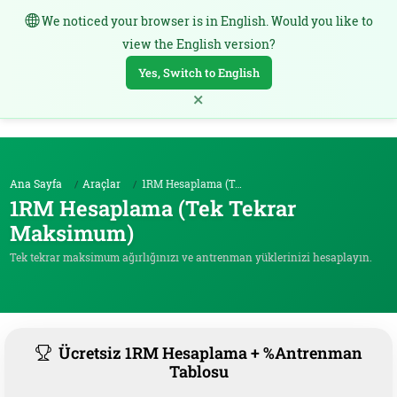
We noticed your browser is in English. Would you like to
TR
view the English version?
Yes, Switch to English
×
Ana Sayfa
Araçlar
1RM Hesaplama (Tek Tekrar Maksimum)
1RM Hesaplama (Tek Tekrar
Maksimum)
Tek tekrar maksimum ağırlığınızı ve antrenman yüklerinizi hesaplayın.
Ücretsiz 1RM Hesaplama + %Antrenman
Tablosu