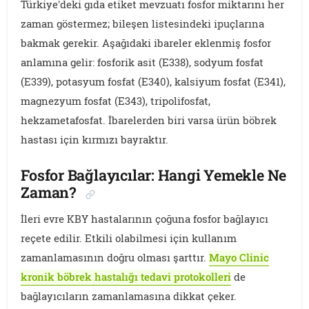
Türkiye'deki gıda etiket mevzuatı fosfor miktarını her
zaman göstermez; bileşen listesindeki ipuçlarına
bakmak gerekir. Aşağıdaki ibareler eklenmiş fosfor
anlamına gelir: fosforik asit (E338), sodyum fosfat
(E339), potasyum fosfat (E340), kalsiyum fosfat (E341),
magnezyum fosfat (E343), tripolifosfat,
hekzametafosfat. İbarelerden biri varsa ürün böbrek
hastası için kırmızı bayraktır.
Fosfor Bağlayıcılar: Hangi Yemekle Ne
Zaman?
İleri evre KBY hastalarının çoğuna fosfor bağlayıcı
reçete edilir. Etkili olabilmesi için kullanım
zamanlamasının doğru olması şarttır.
Mayo Clinic
kronik böbrek hastalığı tedavi protokolleri
de
bağlayıcıların zamanlamasına dikkat çeker.