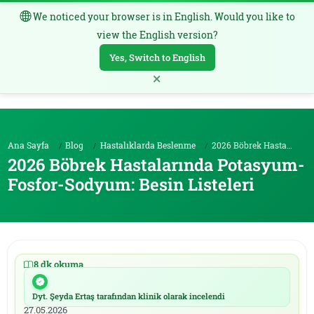
We noticed your browser is in English. Would you like to
TR
view the English version?
Yes, Switch to English
×
Ana Sayfa
Blog
Hastalıklarda Beslenme
2026 Böbrek Hastalarında Potasyum-Fosfor-Sodyum: B...
2026 Böbrek Hastalarında Potasyum-
Fosfor-Sodyum: Besin Listeleri
8 dk okuma
|
23.05.2026
Dyt. Şeyda Ertaş tarafından klinik olarak incelendi
|
27.05.2026