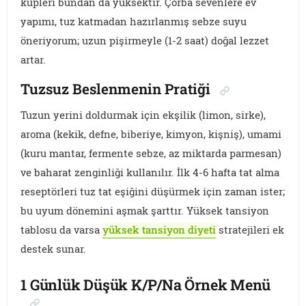
küpleri bundan da yüksektir. Çorba sevenlere ev
yapımı, tuz katmadan hazırlanmış sebze suyu
öneriyorum; uzun pişirmeyle (1-2 saat) doğal lezzet
artar.
Tuzsuz Beslenmenin Pratiği
Tuzun yerini doldurmak için ekşilik (limon, sirke),
aroma (kekik, defne, biberiye, kimyon, kişniş), umami
(kuru mantar, fermente sebze, az miktarda parmesan)
ve baharat zenginliği kullanılır. İlk 4-6 hafta tat alma
reseptörleri tuz tat eşiğini düşürmek için zaman ister;
bu uyum dönemini aşmak şarttır. Yüksek tansiyon
tablosu da varsa
yüksek tansiyon diyeti
stratejileri ek
destek sunar.
1 Günlük Düşük K/P/Na Örnek Menü