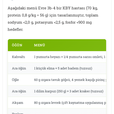
Aşağıdaki menü Evre 3b-4 bir KBY hastası (70 kg,
protein 0,8 g/kg = 56 g) için tasarlanmıştır; toplam
sodyum <2,0 g, potasyum <2,5 g, fosfor <900 mg
hedefler.
ÖĞÜN
MENÜ
Kahvaltı
1 yumurta beyazı + 1/4 yumurta sarısı omleti, 1 dilim
Ara öğün
1 küçük elma + 5 adet badem (tuzsuz)
Öğle
60 g ızgara tavuk göğsü, 4 yemek kaşığı pirinç pilav
Ara öğün
1 dilim karpuz (150 g) + 3 adet kraker (tuzsuz)
Akşam
80 g ızgara levrek (çift kaynatma uygulanmış patate
Toplam
—