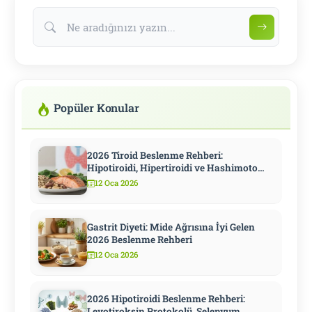
Popüler Konular
2026 Tiroid Beslenme Rehberi:
Hipotiroidi, Hipertiroidi ve Hashimoto
İçin Kapsamlı Diyet
12 Oca 2026
Gastrit Diyeti: Mide Ağrısına İyi Gelen
2026 Beslenme Rehberi
12 Oca 2026
2026 Hipotiroidi Beslenme Rehberi:
Levotiroksin Protokolü, Selenyum