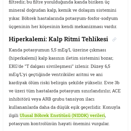
filtredir; bu filtre yorulduğunda kanda biriken üç
mineral doğrudan kalp, kemik ve dolaşım sistemini
yıkar. Böbrek hastalarında potasyum-fosfor-sodyum
üçgeninin her köşesinin kendi mekanizması vardır.
Hiperkalemi: Kalp Ritmi Tehlikesi
Kanda potasyumun 5,5 mEq/L üzerine çıkması
(hiperkalemi) kalp kasının iletim sistemini bozar;
EKG'de "T dalgası sivrileşmesi" izlenir. Düzey 6,5
mEq/L'yi geçtiğinde ventriküler aritmi ve ani
kardiyak ölüm riski belirgin şekilde yükselir. Evre 3b
ve üzeri tüm hastalarda potasyum sınırlandırılır; ACE
inhibitörü veya ARB grubu tansiyon ilacı
kullananlarda daha da düşük eşik geçerlidir. Konuyla
ilgili
Ulusal Böbrek Enstitüsü (NIDDK) verileri
,
potasyum kontrolünün hayati önemini vurgular.