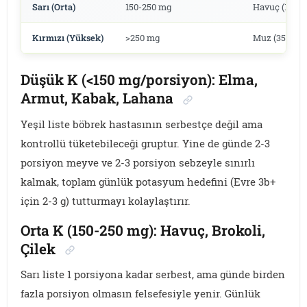
Sarı (Orta)
150-250 mg
Havuç (195-piş
Kırmızı (Yüksek)
>250 mg
Muz (358), pa
Düşük K (<150 mg/porsiyon): Elma,
Armut, Kabak, Lahana
Yeşil liste böbrek hastasının serbestçe değil ama
kontrollü tüketebileceği gruptur. Yine de günde 2-3
porsiyon meyve ve 2-3 porsiyon sebzeyle sınırlı
kalmak, toplam günlük potasyum hedefini (Evre 3b+
için 2-3 g) tutturmayı kolaylaştırır.
Orta K (150-250 mg): Havuç, Brokoli,
Çilek
Sarı liste 1 porsiyona kadar serbest, ama günde birden
fazla porsiyon olmasın felsefesiyle yenir. Günlük