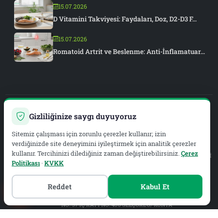
15.07.2026
D Vitamini Takviyesi: Faydaları, Doz, D2-D3 F...
15.07.2026
Romatoid Artrit ve Beslenme: Anti-İnflamatuar...
Gizliliğinize saygı duyuyoruz
PIAR MEDYA
Sitemiz çalışması için zorunlu çerezler kullanır; izin
WEB DEVELOPMENT & SEO
verdiğinizde site deneyimini iyileştirmek için analitik çerezler
kullanır. Tercihinizi dilediğiniz zaman değiştirebilirsiniz.
Çerez
Yasal Hizmet Sağlayıcı:
METAZEN BİLİŞİM VE DANIŞMANLIK LİMİTED ŞİRKETİ
Politikası
·
KVKK
Mersis No:
0619134019200001
Vergi Dairesi:
Meram V.D.
Vergi No:
6191340192
Reddet
Kabul Et
MALAZGİRT MAH. EYÜP SULTAN CAD. B BLOK 1.-2. GİRİŞLER B1. GİRİŞ
Adres:
NO: 57 İÇ KAPI NO: 406 SELÇUKLU/ KONYA
E-posta:
info@dytseydaertas.com