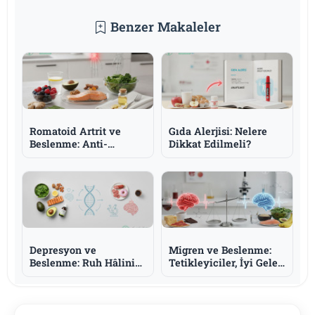
Benzer Makaleler
Romatoid Artrit ve
Gıda Alerjisi: Nelere
Beslenme: Anti-
Dikkat Edilmeli?
İnflamatuar Yaklaşım
ve Omega-3
Depresyon ve
Migren ve Beslenme:
Beslenme: Ruh Hâlini
Tetikleyiciler, İyi Gelen
Destekleyen Besinler
Besinler ve Bilmeniz
ve Bilmeniz Gerekenler
Gerekenler