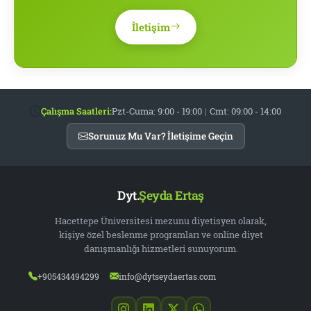
İletişim
Çalışma Saatleri:
Pzt-Cuma: 9:00 - 19:00
|
Cmt: 09:00 - 14:00
Sorunuz Mu Var? İletişime Geçin
Dyt.
Şeyda Ertaş
Hacettepe Üniversitesi mezunu diyetisyen olarak,
kişiye özel beslenme programları ve online diyet
danışmanlığı hizmetleri sunuyorum.
+905434494299
info@dytseydaertas.com