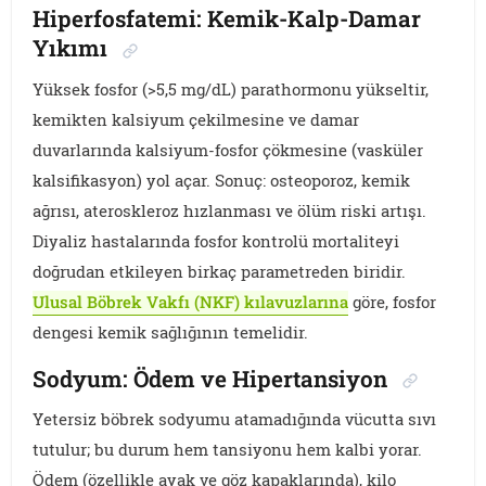
Hiperfosfatemi: Kemik-Kalp-Damar
Yıkımı
Yüksek fosfor (>5,5 mg/dL) parathormonu yükseltir,
kemikten kalsiyum çekilmesine ve damar
duvarlarında kalsiyum-fosfor çökmesine (vasküler
kalsifikasyon) yol açar. Sonuç: osteoporoz, kemik
ağrısı, ateroskleroz hızlanması ve ölüm riski artışı.
Diyaliz hastalarında fosfor kontrolü mortaliteyi
doğrudan etkileyen birkaç parametreden biridir.
Ulusal Böbrek Vakfı (NKF) kılavuzlarına
göre, fosfor
dengesi kemik sağlığının temelidir.
Sodyum: Ödem ve Hipertansiyon
Yetersiz böbrek sodyumu atamadığında vücutta sıvı
tutulur; bu durum hem tansiyonu hem kalbi yorar.
Ödem (özellikle ayak ve göz kapaklarında), kilo