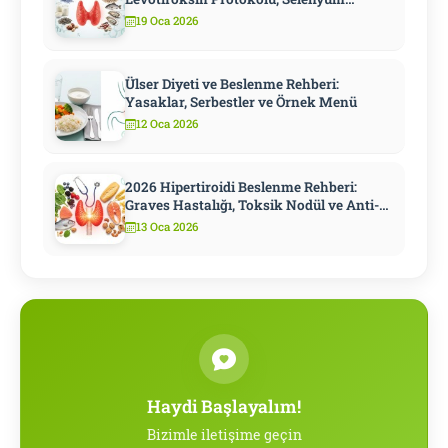
Stratejisi ve Metabolizmayı Hızlandıran
19 Oca 2026
10 Adım
Ülser Diyeti ve Beslenme Rehberi:
Yasaklar, Serbestler ve Örnek Menü
12 Oca 2026
2026 Hipertiroidi Beslenme Rehberi:
Graves Hastalığı, Toksik Nodül ve Anti-
Tiroid İlaç Döneminde Diyet
13 Oca 2026
Haydi Başlayalım!
Bizimle iletişime geçin