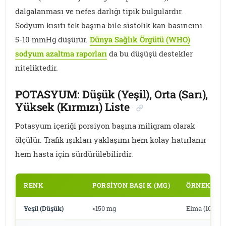
dalgalanması ve nefes darlığı tipik bulgulardır.
Sodyum kısıtı tek başına bile sistolik kan basıncını
5-10 mmHg düşürür.
Dünya Sağlık Örgütü (WHO)
sodyum azaltma raporları
da bu düşüşü destekler
niteliktedir.
POTASYUM: Düşük (Yeşil), Orta (Sarı),
Yüksek (Kırmızı) Liste
Potasyum içeriği porsiyon başına miligram olarak
ölçülür. Trafik ışıkları yaklaşımı hem kolay hatırlanır
hem hasta için sürdürülebilirdir.
RENK
PORSIYON BAŞI K (MG)
ÖRNEK BESI
Yeşil (Düşük)
<150 mg
Elma (107), a