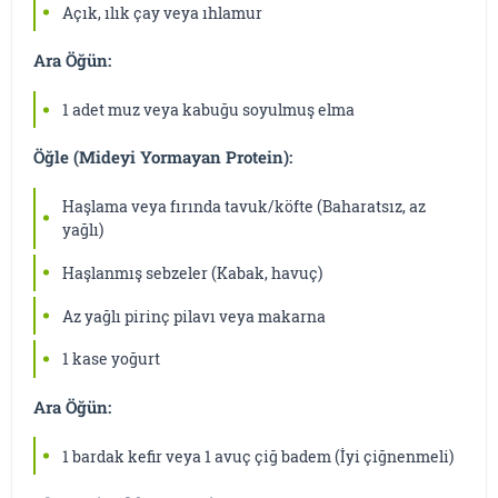
Açık, ılık çay veya ıhlamur
Ara Öğün:
1 adet muz veya kabuğu soyulmuş elma
Öğle (Mideyi Yormayan Protein):
Haşlama veya fırında tavuk/köfte (Baharatsız, az
yağlı)
Haşlanmış sebzeler (Kabak, havuç)
Az yağlı pirinç pilavı veya makarna
1 kase yoğurt
Ara Öğün:
1 bardak kefir veya 1 avuç çiğ badem (İyi çiğnenmeli)