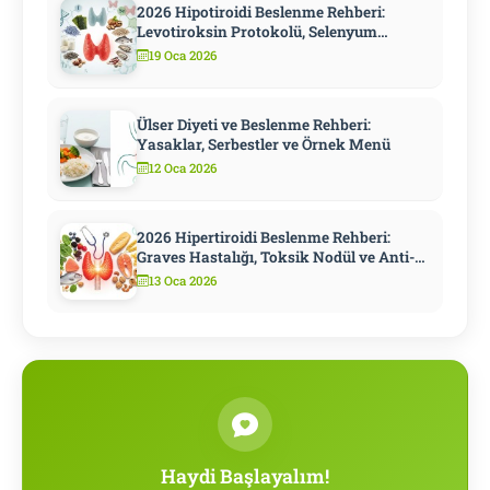
2026 Hipotiroidi Beslenme Rehberi:
Levotiroksin Protokolü, Selenyum
Stratejisi ve Metabolizmayı Hızlandıran
19 Oca 2026
10 Adım
Ülser Diyeti ve Beslenme Rehberi:
Yasaklar, Serbestler ve Örnek Menü
12 Oca 2026
2026 Hipertiroidi Beslenme Rehberi:
Graves Hastalığı, Toksik Nodül ve Anti-
Tiroid İlaç Döneminde Diyet
13 Oca 2026
Haydi Başlayalım!