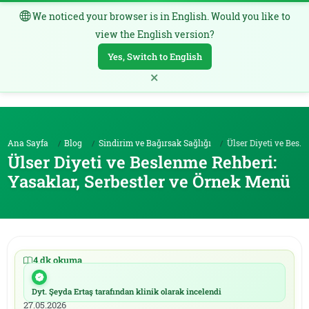
We noticed your browser is in English. Would you like to
TR
view the English version?
Yes, Switch to English
×
Ana Sayfa
Blog
Sindirim ve Bağırsak Sağlığı
Ülser Diyeti ve Beslenme Rehberi: Yasaklar, Serbes...
Ülser Diyeti ve Beslenme Rehberi:
Yasaklar, Serbestler ve Örnek Menü
4 dk okuma
|
12.01.2026
Dyt. Şeyda Ertaş tarafından klinik olarak incelendi
|
27.05.2026