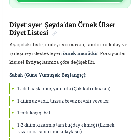
Diyetisyen Şeyda'dan Örnek Ülser
Diyet Listesi
Aşağıdaki liste, mideyi yormayan, sindirimi kolay ve
iyileşmeyi destekleyen
örnek menüdür.
Porsiyonlar
kişisel ihtiyaçlarınıza göre değişebilir.
Sabah (Güne Yumuşak Başlangıç):
1 adet haşlanmış yumurta (Çok katı olmasın)
1 dilim az yağlı, tuzsuz beyaz peynir veya lor
1 tatlı kaşığı bal
1-2 dilim kızarmış tam buğday ekmeği (Ekmek
kızarınca sindirimi kolaylaşır)