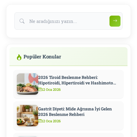
Kişiselleştirme
Protokolü
Popüler Konular
2026 Tiroid Beslenme Rehberi:
Hipotiroidi, Hipertiroidi ve Hashimoto
İçin Kapsamlı Diyet
12 Oca 2026
Gastrit Diyeti: Mide Ağrısına İyi Gelen
2026 Beslenme Rehberi
12 Oca 2026