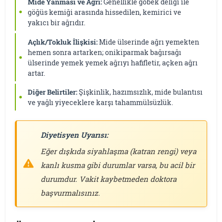
Mide Yanması ve Ağrı:
Genellikle göbek deliği ile
göğüs kemiği arasında hissedilen, kemirici ve
yakıcı bir ağrıdır.
Açlık/Tokluk İlişkisi:
Mide ülserinde ağrı yemekten
hemen sonra artarken; onikiparmak bağırsağı
ülserinde yemek yemek ağrıyı hafifletir, açken ağrı
artar.
Diğer Belirtiler:
Şişkinlik, hazımsızlık, mide bulantısı
ve yağlı yiyeceklere karşı tahammülsüzlük.
Diyetisyen Uyarısı:
Eğer dışkıda siyahlaşma (katran rengi) veya
kanlı kusma gibi durumlar varsa, bu acil bir
durumdur. Vakit kaybetmeden doktora
başvurmalısınız.