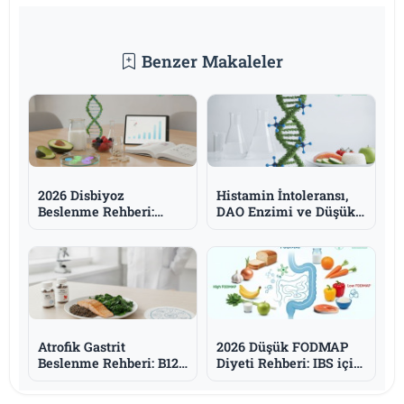
Benzer Makaleler
2026 Disbiyoz
Histamin İntoleransı,
Beslenme Rehberi:
DAO Enzimi ve Düşük
Mikrobiyom
Histamin Diyeti
Dengesizliği, Prebiyotik
Rehberi
ve Probiyotikler
Atrofik Gastrit
2026 Düşük FODMAP
Beslenme Rehberi: B12,
Diyeti Rehberi: IBS için
Demir ve H. Pylori
3 Aşamalı
Eliminasyon-Tanıtım-