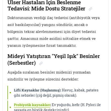
Ülser Hastaları İçin Beslenme
Tedavisi: Mide Dostu Stratejiler
Doktorunuzun verdiği ilaç tedavisi (antibiyotik veya
asit baskılayıcılar) yangını söndürür; ancak o
bölgenin tekrar alevlenmemesi için diyet tedavisi
şarttır. Amacımız mide asidini nötralize etmek ve
yaranın iyileşmesine fırsat tanımaktır.
Mideyi Yatıştıran "Yeşil Işık" Besinler
(Serbestler)
Aşağıda sıralanan besinler midenizi yormadan
sindirilir ve iyileşme sürecini destekler:
Lifli Kaynaklar (Haşlanmış):
Havuç, kabak, patates
gibi sebzeler (çiğ değil, pişmiş olarak).
Probiyotik kaynakları
:
Ev yoğurdu, kefir (H. Pylori ile
savaşta en büyük destekçinizdir).