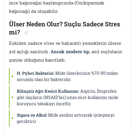
ince bağırsağın başlangıcında (Onikiparmak
bağırsağı) da oluşabilir.
Ülser Neden Olur? Suçlu Sadece Stres
mi?
Eskiden sadece stres ve baharatlı yemeklerin ülsere
yol açtığı sanılırdı.
Ancak modern tıp,
asıl suçluların
şunlar olduğunu kanıtladı:
H. Pylori Bakterisi:
Mide ülserlerinin %70-90'ından
sorumlu olan bir bakteridir.
Bilinçsiz Ağrı Kesici Kullanımı:
Aspirin, İbuprofen
gibi ilaçların (NSAID'ler) uzun süre kullanımı mide
koruyucu tabakayı inceltir.
Sigara ve Alkol:
Mide asidini artırarak iyileşmeyi
geciktirir.