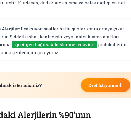
arı üretir. Kurdeşen, dudaklarda şişme ve nefes darlığı en net
Alerjiler:
Reaksiyon saatler hatta günler sonra ortaya çıkar.
rur. Şiddetli ishal, kanlı dışkı veya inatçı kusma atakları
larıma
geçirgen bağırsak beslenme tedavisi
protokollerini
anda gerilediğini görüyoruz.
almak ister misiniz?
Evet İstiyorum
daki Alerjilerin %90'ının