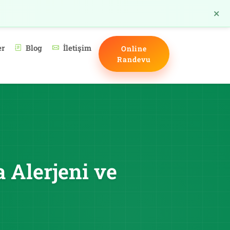
×
TR
er
Blog
İletişim
Online
Randevu
a Alerjeni ve