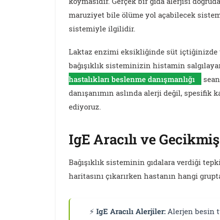
koymasıdır. Gerçek bir gıda alerjisi doğrud
maruziyet bile ölüme yol açabilecek sistem
sistemiyle ilgilidir.
Laktaz enzimi eksikliğinde süt içtiğinizde y
bağışıklık sisteminizin histamin salgılaya
hastalıkları beslenme danışmanlığı
seans
danışanımın aslında alerji değil, spesifik k
ediyoruz.
IgE Aracılı ve Gecikmi
Bağışıklık sisteminin gıdalara verdiği tepk
haritasını çıkarırken hastanın hangi grupt
⚡
IgE Aracılı Alerjiler:
Alerjen besin t