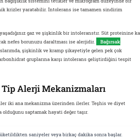
an bağışıklık sistemini tetikler ve mikrogram düzeyinde bir
ik krizler yaratabilir. İntolerans ise tamamen sindirim
aşadığınız gaz ve şişkinlik bir intoleranstır. Süt proteinine ka
rak nefes borunuzu daraltması ise alerjidir.
Bağırsak
larımda, şişkinlik ve kramp şikayetiyle gelen pek çok
arbonhidrat gruplarına karşı intolerans geliştirdiğini tespit
ş Tip Alerji Mekanizmaları
iler iki ana mekanizma üzerinden ilerler. Teşhis ve diyet
a olduğunu saptamak hayati değer taşır.
üketildikten saniyeler veya birkaç dakika sonra başlar.