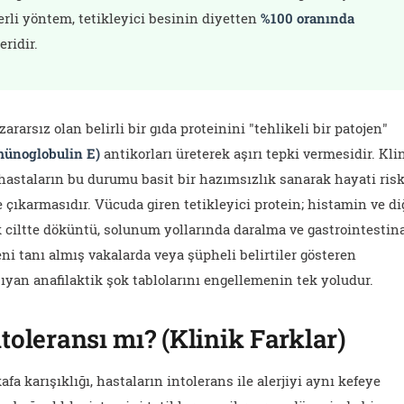
çerli yöntem, tetikleyici besinin diyetten
%100 oranında
eridir.
ararsız olan belirli bir gıda proteinini "tehlikeli bir patojen"
münoglobulin E)
antikorları üreterek aşırı tepki vermesidir. Kli
hastaların bu durumu basit bir hazımsızlık sanarak hayati ris
e çıkarmasıdır. Vücuda giren tetikleyici protein; histamin ve di
 ciltte döküntü, solunum yollarında daralma ve gastrointestin
ni tanı almış vakalarda veya şüpheli belirtiler gösteren
ıyan anafilaktik şok tablolarını engellemenin tek yoludur.
ntoleransı mı? (Klinik Farklar)
a karışıklığı, hastaların intolerans ile alerjiyi aynı kefeye