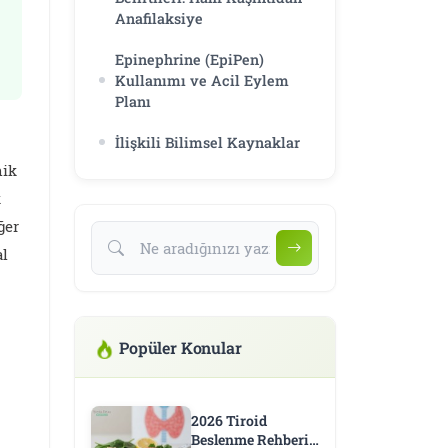
Anafilaksiye
Epinephrine (EpiPen)
Kullanımı ve Acil Eylem
Planı
İlişkili Bilimsel Kaynaklar
nik
k
ğer
al
Popüler Konular
2026 Tiroid
Beslenme Rehberi: