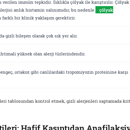
verilen immün tepkidir. Sıklıkla çölyak ile karıştırılır. Çölyak
lerjisi anlık histamin salınımıdır; bu nedenle
çölyak
arklı bir klinik yaklaşım gerektirir.
a gizli bileşen olarak çok sık yer alır.
htimali yüksek olan alerji türlerindendir.
engeç, ıstakoz gibi canlılardaki tropomiyozin proteinine karşı
rleri tablosundan kontrol etmek, gizli alerjenleri saptamada kri
tileri: Hafif Kaşıntıdan Anafilaksi