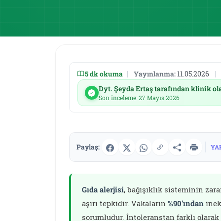
5 dk okuma
|
Yayınlanma:
11.05.2026
|
Dyt. Şeyda Ertaş tarafından klinik ol
Son inceleme: 27 Mayıs 2026
Paylaş:
YA
Gıda alerjisi
, bağışıklık sisteminin zar
aşırı tepkidir. Vakaların
%90'ından
inek
sorumludur. İntoleranstan farklı olarak