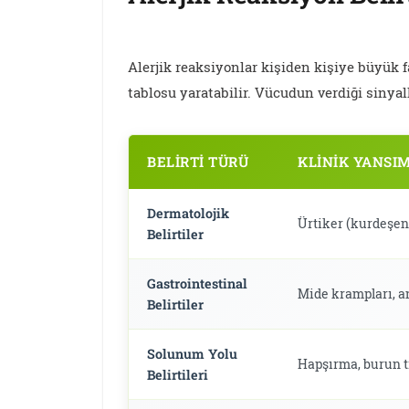
Alerjik reaksiyonlar kişiden kişiye büyük fa
tablosu yaratabilir. Vücudun verdiği sinya
BELIRTI TÜRÜ
KLINIK YANSI
Dermatolojik
Ürtiker (kurdeşen)
Belirtiler
Gastrointestinal
Mide krampları, an
Belirtiler
Solunum Yolu
Hapşırma, burun tı
Belirtileri