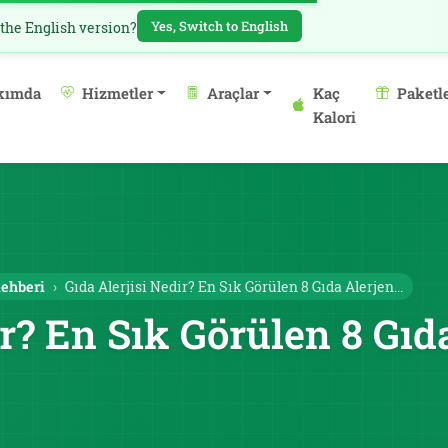
Yes, Switch to English
 the English version?
kımda
Hizmetler
Araçlar
Kaç
Paketl
Kalori
Rehberi
Gıda Alerjisi Nedir? En Sık Görülen 8 Gıda Alerjen...
ir? En Sık Görülen 8 Gıd