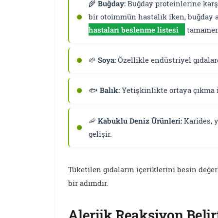
🌾
Buğday:
Buğday proteinlerine karşı 
bir otoimmün hastalık iken, buğday a
hastaları beslenme listesi
tamamen f
🌱
Soya:
Özellikle endüstriyel gıdalard
🐟
Balık:
Yetişkinlikte ortaya çıkma i
🦐
Kabuklu Deniz Ürünleri:
Karides, y
gelişir.
Tüketilen gıdaların içeriklerini besin değe
bir adımdır.
Alerjik Reaksiyon Belir