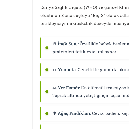
Dünya Sağlık Örgütü (WHO) ve güncel klinik
oluşturan 8 ana suçluyu "Big-8" olarak adl
tetikleyiciyi mikroskobik düzeyde inceliyo
🥛
İnek Sütü:
Özellikle bebek beslenm
proteinleri tetikleyici rol oynar.
🥚
Yumurta:
Genellikle yumurta akınd
🥜
Yer Fıstığı:
En ölümcül reaksiyonlar
Toprak altında yetiştiği için ağaç fı
🌳
Ağaç Fındıkları:
Ceviz, badem, kaju