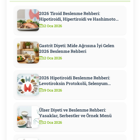
2026 Tiroid Beslenme Rehberi:
Hipotiroidi, Hipertiroidi ve Hashimoto
İçin Kapsamlı Diyet
12 Oca 2026
Gastrit Diyeti: Mide Ağrısına İyi Gelen
2026 Beslenme Rehberi
12 Oca 2026
2026 Hipotiroidi Beslenme Rehberi:
Levotiroksin Protokolü, Selenyum
Stratejisi ve Metabolizmayı Hızlandıran
19 Oca 2026
10 Adım
Ülser Diyeti ve Beslenme Rehberi:
Yasaklar, Serbestler ve Örnek Menü
12 Oca 2026