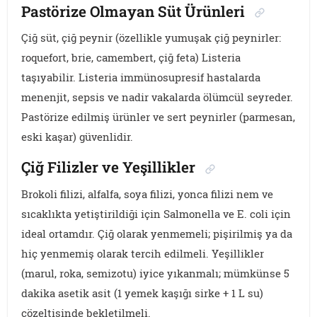
Pastörize Olmayan Süt Ürünleri
Çiğ süt, çiğ peynir (özellikle yumuşak çiğ peynirler:
roquefort, brie, camembert, çiğ feta) Listeria
taşıyabilir. Listeria immünosupresif hastalarda
menenjit, sepsis ve nadir vakalarda ölümcül seyreder.
Pastörize edilmiş ürünler ve sert peynirler (parmesan,
eski kaşar) güvenlidir.
Çiğ Filizler ve Yeşillikler
Brokoli filizi, alfalfa, soya filizi, yonca filizi nem ve
sıcaklıkta yetiştirildiği için Salmonella ve E. coli için
ideal ortamdır. Çiğ olarak yenmemeli; pişirilmiş ya da
hiç yenmemiş olarak tercih edilmeli. Yeşillikler
(marul, roka, semizotu) iyice yıkanmalı; mümkünse 5
dakika asetik asit (1 yemek kaşığı sirke + 1 L su)
çözeltisinde bekletilmeli.