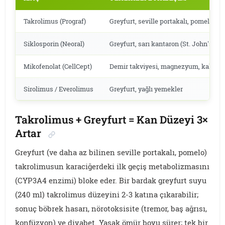
Takrolimus (Prograf)
Greyfurt, seville portakalı, pomelo
Siklosporin (Neoral)
Greyfurt, sarı kantaron (St. John's Wor
Mikofenolat (CellCept)
Demir takviyesi, magnezyum, kalsiy
Sirolimus / Everolimus
Greyfurt, yağlı yemekler
Takrolimus + Greyfurt = Kan Düzeyi 3×
Artar
Greyfurt (ve daha az bilinen seville portakalı, pomelo)
takrolimusun karaciğerdeki ilk geçiş metabolizmasını
(CYP3A4 enzimi) bloke eder. Bir bardak greyfurt suyu
(240 ml) takrolimus düzeyini 2-3 katına çıkarabilir;
sonuç böbrek hasarı, nörotoksisite (tremor, baş ağrısı,
konfüzyon) ve diyabet. Yasak ömür boyu sürer; tek bir