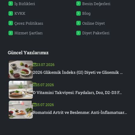
İş Birlikleri
Besin Değerleri
KVKK
Blog
Çerez Politikası
Online Diyet
Hizmet Şartları
Diyet Paketleri
Güncel Yazılarımız
23.07.2026
2026 Glikemik İndeks (GI) Diyeti ve Glisemik ...
15.07.2026
D Vitamini Takviyesi: Faydaları, Doz, D2-D3 F...
15.07.2026
Romatoid Artrit ve Beslenme: Anti-İnflamatuar...