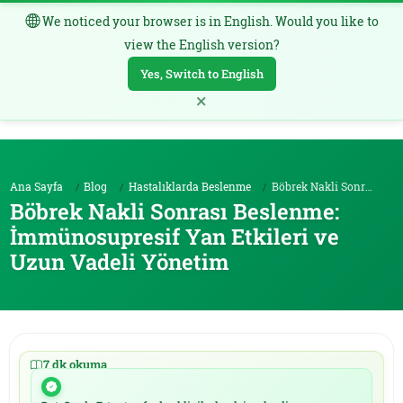
We noticed your browser is in English. Would you like to
TR
view the English version?
Yes, Switch to English
×
Ana Sayfa
Blog
Hastalıklarda Beslenme
Böbrek Nakli Sonrası Beslenme: İmmünosupresif Yan ...
Böbrek Nakli Sonrası Beslenme:
İmmünosupresif Yan Etkileri ve
Uzun Vadeli Yönetim
7 dk okuma
|
23.05.2026