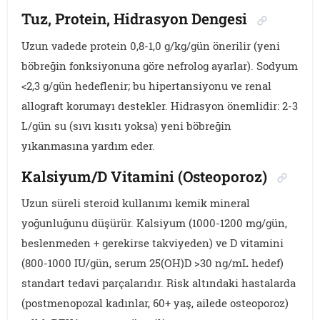
Tuz, Protein, Hidrasyon Dengesi
Uzun vadede protein 0,8-1,0 g/kg/gün önerilir (yeni
böbreğin fonksiyonuna göre nefrolog ayarlar). Sodyum
<2,3 g/gün hedeflenir; bu hipertansiyonu ve renal
allograft korumayı destekler. Hidrasyon önemlidir: 2-3
L/gün su (sıvı kısıtı yoksa) yeni böbreğin
yıkanmasına yardım eder.
Kalsiyum/D Vitamini (Osteoporoz)
Uzun süreli steroid kullanımı kemik mineral
yoğunluğunu düşürür. Kalsiyum (1000-1200 mg/gün,
beslenmeden + gerekirse takviyeden) ve D vitamini
(800-1000 IU/gün, serum 25(OH)D >30 ng/mL hedef)
standart tedavi parçalarıdır. Risk altındaki hastalarda
(postmenopozal kadınlar, 60+ yaş, ailede osteoporoz)