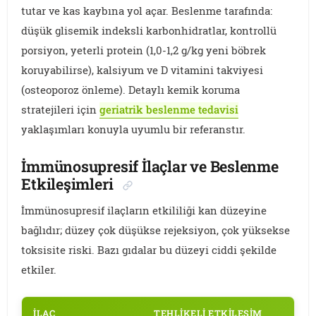
tutar ve kas kaybına yol açar. Beslenme tarafında:
düşük glisemik indeksli karbonhidratlar, kontrollü
porsiyon, yeterli protein (1,0-1,2 g/kg yeni böbrek
koruyabilirse), kalsiyum ve D vitamini takviyesi
(osteoporoz önleme). Detaylı kemik koruma
stratejileri için
geriatrik beslenme tedavisi
yaklaşımları konuyla uyumlu bir referanstır.
İmmünosupresif İlaçlar ve Beslenme
Etkileşimleri
İmmünosupresif ilaçların etkililiği kan düzeyine
bağlıdır; düzey çok düşükse rejeksiyon, çok yüksekse
toksisite riski. Bazı gıdalar bu düzeyi ciddi şekilde
etkiler.
İLAÇ
TEHLIKELI ETKILEŞIM