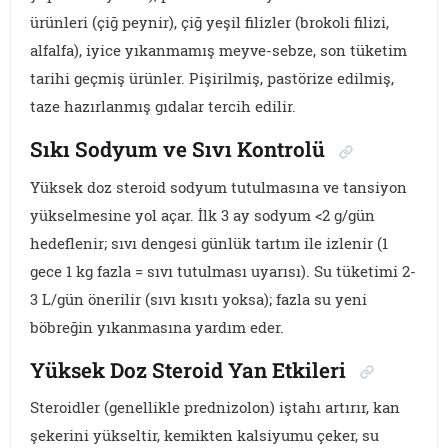
ürünleri (çiğ peynir), çiğ yeşil filizler (brokoli filizi,
alfalfa), iyice yıkanmamış meyve-sebze, son tüketim
tarihi geçmiş ürünler. Pişirilmiş, pastörize edilmiş,
taze hazırlanmış gıdalar tercih edilir.
Sıkı Sodyum ve Sıvı Kontrolü
Yüksek doz steroid sodyum tutulmasına ve tansiyon
yükselmesine yol açar. İlk 3 ay sodyum <2 g/gün
hedeflenir; sıvı dengesi günlük tartım ile izlenir (1
gece 1 kg fazla = sıvı tutulması uyarısı). Su tüketimi 2-
3 L/gün önerilir (sıvı kısıtı yoksa); fazla su yeni
böbreğin yıkanmasına yardım eder.
Yüksek Doz Steroid Yan Etkileri
Steroidler (genellikle prednizolon) iştahı artırır, kan
şekerini yükseltir, kemikten kalsiyumu çeker, su