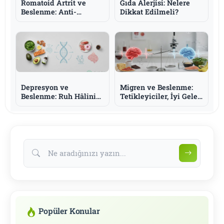
Romatoid Artrit ve
Gıda Alerjisi: Nelere
Beslenme: Anti-
Dikkat Edilmeli?
İnflamatuar Yaklaşım
ve Omega-3
Depresyon ve
Migren ve Beslenme:
Beslenme: Ruh Hâlini
Tetikleyiciler, İyi Gelen
Destekleyen Besinler
Besinler ve Bilmeniz
ve Bilmeniz Gerekenler
Gerekenler
Popüler Konular