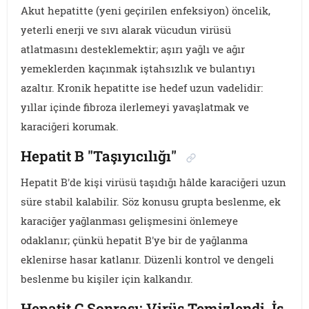
Akut hepatitte (yeni geçirilen enfeksiyon) öncelik,
yeterli enerji ve sıvı alarak vücudun virüsü
atlatmasını desteklemektir; aşırı yağlı ve ağır
yemeklerden kaçınmak iştahsızlık ve bulantıyı
azaltır. Kronik hepatitte ise hedef uzun vadelidir:
yıllar içinde fibroza ilerlemeyi yavaşlatmak ve
karaciğeri korumak.
Hepatit B "Taşıyıcılığı"
Hepatit B'de kişi virüsü taşıdığı hâlde karaciğeri uzun
süre stabil kalabilir. Söz konusu grupta beslenme, ek
karaciğer yağlanması gelişmesini önlemeye
odaklanır; çünkü hepatit B'ye bir de yağlanma
eklenirse hasar katlanır. Düzenli kontrol ve dengeli
beslenme bu kişiler için kalkandır.
Hepatit C Sonrası: Virüs Temizlendi, İş