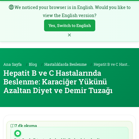
We noticed your browser is in English. Would you like to
TR
view the English version?
Yes, Switch to English
×
Ana Sayfa
Blog
Hastalıklarda Beslenme
Hepatit B ve C Hastalarında Beslenme: Karaciğer Yü...
Hepatit B ve C Hastalarında
Beslenme: Karaciğer Yükünü
Azaltan Diyet ve Demir Tuzağı
7 dk okuma
|
20.05.2026