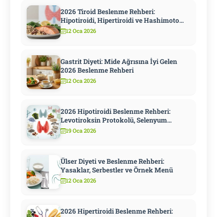
2026 Tiroid Beslenme Rehberi:
Hipotiroidi, Hipertiroidi ve Hashimoto
İçin Kapsamlı Diyet
12 Oca 2026
Gastrit Diyeti: Mide Ağrısına İyi Gelen
2026 Beslenme Rehberi
12 Oca 2026
2026 Hipotiroidi Beslenme Rehberi:
Levotiroksin Protokolü, Selenyum
Stratejisi ve Metabolizmayı Hızlandıran
19 Oca 2026
10 Adım
Ülser Diyeti ve Beslenme Rehberi:
Yasaklar, Serbestler ve Örnek Menü
12 Oca 2026
2026 Hipertiroidi Beslenme Rehberi: