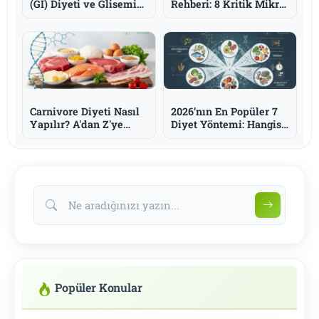
(GI) Diyeti ve Glisemik
Rehberi: 8 Kritik Mikro
Yük: Düşük GI Gıdalar
Besin, Protein Stratejisi
Tablosu
ve Sürdürülebilir Plan
Carnivore Diyeti Nasıl
2026’nın En Popüler 7
Yapılır? A'dan Z'ye
Diyet Yöntemi: Hangisi
Etçil Beslenme Rehberi
Sizin Metabolizmanıza
Uygun?
Popüler Konular