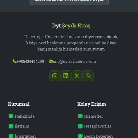
Dyt.
Şeyda Ertaş
Hacettepe Üniversitesi mezunu diyetisyen olarak,
kişiye özel beslenme programları ve online diyet
danışmanlığı hizmetleri sunuyorum.
+905434494299
info@dytseydaertas.com
Kurumsal
Kolay Erişim
Hakkımda
Hizmetler
İletişim
Hesaplayıcılar
İş Birlikleri
Besin Değerleri