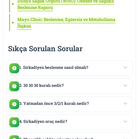
Dünya Sağlık Örgütü (WHO): Obezite ve Sağlıklı
Beslenme Raporu
Mayo Clinic: Beslenme, Egzersiz ve Metabolizma
İlişkisi
Sıkça Sorulan Sorular
1. Sirkadiyen beslenme nasıl olmalı?
2. 30 30 30 kuralı nedir?
3. Yatmadan önce 3/2/1 kuralı nedir?
4. Sirkadiyen oruç nedir?