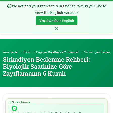
We noticed your browser is in English. Would you like to
TR
view the English version?
Yes, Switch to English
×
Ana Sayfa
Blog
Popüler Diyetler ve Yöntemler
Sirkadiyen Beslenme Rehberi: Biyolojik Saatinize G...
Sirkadiyen Beslenme Rehberi:
Biyolojik Saatinize Göre
Zayıflamanın 6 Kuralı
5 dk okuma
|
16.01.2026