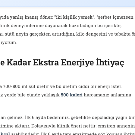
da yanlış inanış döner: "iki kişilik yemek", "şerbet içmezsen
 Klinik deneyimlerime dayanarak hazırladığım bu içerikte,
, sütü neyin gerçekten artırdığını, kilo dengesini ve tabakta 
alıyorum.
 Kadar Ekstra Enerjiye İhtiyaç
00-800 ml süt üretir ve bu üretim ciddi bir enerji ister.
z yerde bile günde yaklaşık
500 kalori
harcamanız anlamına
n gelmez. İlk 6 ayda bedeniniz, gebelikte depoladığı yağın bir
timine aktarır. Dolayısıyla klinik öneri nettir: emziren anneni
 kcal
aralığındadır. İlk 6 ayda tam emzirmede söz konusu ihtiy