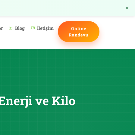
×
TR
er
Blog
İletişim
Online
Randevu
nerji ve Kilo