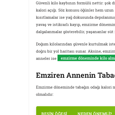
Güvenli kilo kaybının formülü nettir: şok diy
kalori açığı. Söz konusu öğünler hem uzun s
kısıtlamalar ise yağ dokusunda depolanmış
yavaş ve istikrarlı kayıp, emzirme dönemi
dalgalanmalar gösterebilir; yaşananlar süt i
Doğum kilolarından güvenle kurtulmak ist
doğru bir yol haritası sunar. Aksine, emzir
anneler ise
emzirme döneminde kilo alm
Emziren Annenin Tabağ
Emzirme döneminde tabağın odağı kalori mik
olmalıdır:
BESIN ÖĞESI
NEDEN ÖNEMLI?