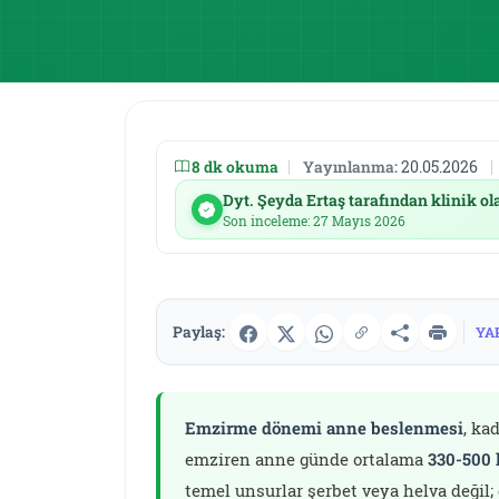
8 dk okuma
|
Yayınlanma:
20.05.2026
|
Dyt. Şeyda Ertaş tarafından klinik ol
Son inceleme: 27 Mayıs 2026
Paylaş:
YA
Emzirme dönemi anne beslenmesi
, ka
emziren anne günde ortalama
330-500 
temel unsurlar şerbet veya helva değil