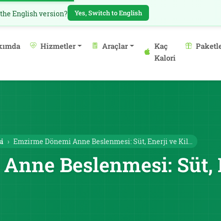
Yes, Switch to English
 the English version?
kımda
Hizmetler
Araçlar
Kaç
Paketl
Kalori
i
Emzirme Dönemi Anne Beslenmesi: Süt, Enerji ve Kil...
nne Beslenmesi: Süt, E