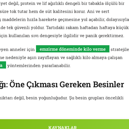
et değil, protein ve lif ağırlıklı dengeli bir tabakla ölçülü bir
üre tok tutar hem de süt kalitesini korur. Ani ve sert
 maddelerin hızla harekete geçmesine yol açabilir; dolayısıyl
nde tek güvenli yoldur. Tartıdaki rakam haftadan haftaya küçük
çin kullanılan sıvı dengesiyle ilgilidir ve panik gerektirmez.
eyen anneler için
emzirme döneminde kilo verme
stratejile
me nedeniyle aşırı zayıflayan ve sağlıklı kilo almaya çalışan
a
yöntemlerinden yararlanabilir.
ı: Öne Çıkması Gereken Besinler
tarı değil, besin yoğunluğudur. Şu besin grupları öncelikli
KAYNAKLAR