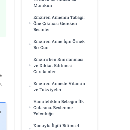
Mümkün
Emziren Annenin Tabağı:
Öne Çıkması Gereken
Besinler
Emziren Anne İçin Örnek
Bir Gün
Emzirirken Sınırlanması
ve Dikkat Edilmesi
Gerekenler
e
ı,
Emziren Annede Vitamin
ve Takviyeler
Hamilelikten Bebeğin İlk
Gıdasına: Beslenme
u
Yolculuğu
Konuyla İlgili Bilimsel