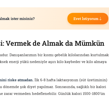
almak ister misiniz?
Evet İstiyorum
esi: Vermek de Almak da Mümkün
udur. Danışanlarımın bir kısmı gebelik kilolarından kurtulmak
üksek enerji yükü nedeniyle aşırı kilo kaybeder ve kilo almaya
mini riske atmadan.
İlk 6-8 hafta laktasyonun (süt üretiminin)
bu dönemde şok diyet yapılmaz. Sonrasında, sağlıklı bir kalori
ne zarar vermeden hedeflenebilir. Günlük kalori 1500-1800'ün