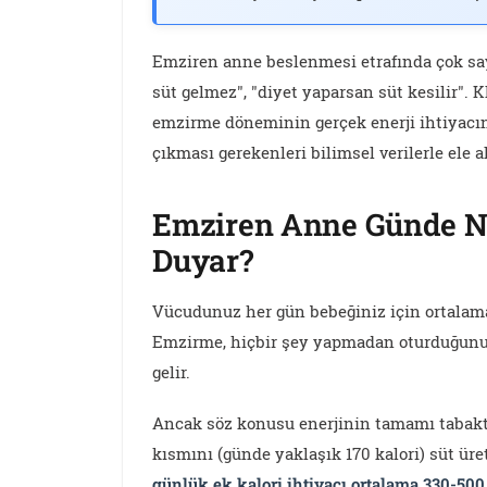
Emziren anne beslenmesi etrafında çok sayı
süt gelmez", "diyet yaparsan süt kesilir".
emzirme döneminin gerçek enerji ihtiyacını
çıkması gerekenleri bilimsel verilerle ele 
Emziren Anne Günde Ne
Duyar?
Vücudunuz her gün bebeğiniz için ortalama 7
Emzirme, hiçbir şey yapmadan oturduğunu
gelir.
Ancak söz konusu enerjinin tamamı tabakta
kısmını (günde yaklaşık 170 kalori) süt üre
günlük ek kalori ihtiyacı ortalama 330-500