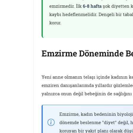
emzirmedir. İlk
6-8 hafta
şok diyetten k
kaybı hedeflenmelidir. Dengeli bir tab
korur.
Emzirme Döneminde Be
Yeni anne olmanın telaşı içinde kadının k
emziren danışanlarımda yıllardır gözleml
yalnızca onun değil bebeğinin de sağlığını 
Emzirme, kadın bedeninin biyolojik
dönemde beslenme "diyet" değil, 
koruyan bir yakıt planı olarak düş