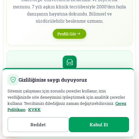
mezunu. 7 yılı aşkın klinik tecrübesiyle 2000’den fazla
danışanın hayatına dokundu. Bilimsel ve
sürdürülebilir beslenme uzmanı.
Profili Gör
Ücretsiz Ön Başvuru
Gizliliğinize saygı duyuyoruz
Bu bir ön başvurudur. Kredi kartı bilgisi gerekmez,
Sitemiz çalışması için zorunlu çerezler kullanır; izin
ödemeler görüşme sonrası belirlenir.
verdiğinizde site deneyimini iyileştirmek için analitik çerezler
kullanır. Tercihinizi dilediğiniz zaman değiştirebilirsiniz.
Çerez
Politikası
·
KVKK
KVKK & GDPR uyumlu
SSL şifreli
~4 saat içinde dönüş
Reddet
Kabul Et
Adınız
*