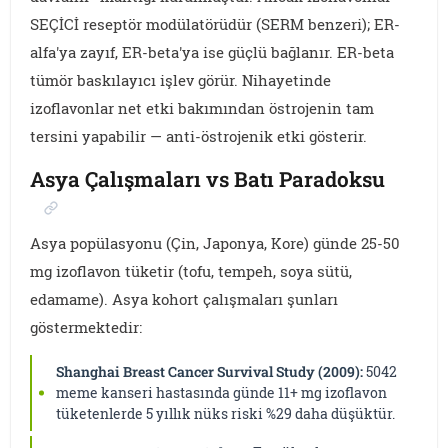
SEÇİCİ reseptör modülatörüdür (SERM benzeri); ER-
alfa'ya zayıf, ER-beta'ya ise güçlü bağlanır. ER-beta
tümör baskılayıcı işlev görür. Nihayetinde
izoflavonlar net etki bakımından östrojenin tam
tersini yapabilir — anti-östrojenik etki gösterir.
Asya Çalışmaları vs Batı Paradoksu
Asya popülasyonu (Çin, Japonya, Kore) günde 25-50
mg izoflavon tüketir (tofu, tempeh, soya sütü,
edamame). Asya kohort çalışmaları şunları
göstermektedir:
Shanghai Breast Cancer Survival Study (2009):
5042
meme kanseri hastasında günde 11+ mg izoflavon
tüketenlerde 5 yıllık nüks riski %29 daha düşüktür.