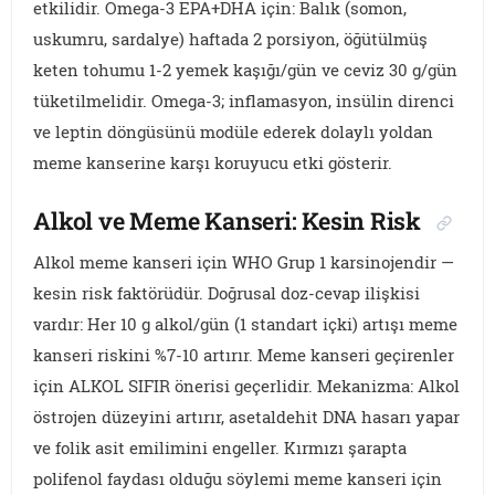
etkilidir. Omega-3 EPA+DHA için: Balık (somon,
uskumru, sardalye) haftada 2 porsiyon, öğütülmüş
keten tohumu 1-2 yemek kaşığı/gün ve ceviz 30 g/gün
tüketilmelidir. Omega-3; inflamasyon, insülin direnci
ve leptin döngüsünü modüle ederek dolaylı yoldan
meme kanserine karşı koruyucu etki gösterir.
Alkol ve Meme Kanseri: Kesin Risk
Alkol meme kanseri için WHO Grup 1 karsinojendir —
kesin risk faktörüdür. Doğrusal doz-cevap ilişkisi
vardır: Her 10 g alkol/gün (1 standart içki) artışı meme
kanseri riskini %7-10 artırır. Meme kanseri geçirenler
için ALKOL SIFIR önerisi geçerlidir. Mekanizma: Alkol
östrojen düzeyini artırır, asetaldehit DNA hasarı yapar
ve folik asit emilimini engeller. Kırmızı şarapta
polifenol faydası olduğu söylemi meme kanseri için