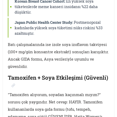
Korean Breast Cancer Cohort:
En yüksek soya
tüketenlerde meme kanseri insidansı %22 daha
düşüktür.
Japan Public Health Center Study:
Postmenopozal
kadınlarda yüksek soya tüketimi nüks riskini %33
azaltmıştır.
Batı çalışmalarında ise izole soya izoflavon takviyesi
(100+ mg/gün konsantre ekstrakt) sonuçları karışıktır.
Ancak GIDA formu, Asya verileriyle uyumlu ve
güvenlidir.
Tamoxifen + Soya Etkileşimi (Güvenli)
"Tamoxifen alıyorum, soyadan kaçınmalı mıyım?"
sorusu çok yaygındır. Net cevap: HAYIR. Tamoxifen
kullananlarda soya gıda formu (tofu, tempeh,
edamame, soya sütü) GÜVENLİDİR. Hatta Women's