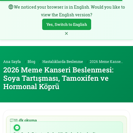
We noticed your browser is in English. Would you like to
TR
view the English version?
Yes, Switch to English
×
Ana Sayfa
Blog
Hastalıklarda Beslenme
2026 Meme Kanseri Beslenmesi: Soya Tartışması, Tam...
2026 Meme Kanseri Beslenmesi:
Soya Tartışması, Tamoxifen ve
Hormonal Köprü
11 dk okuma
|
19.05.2026