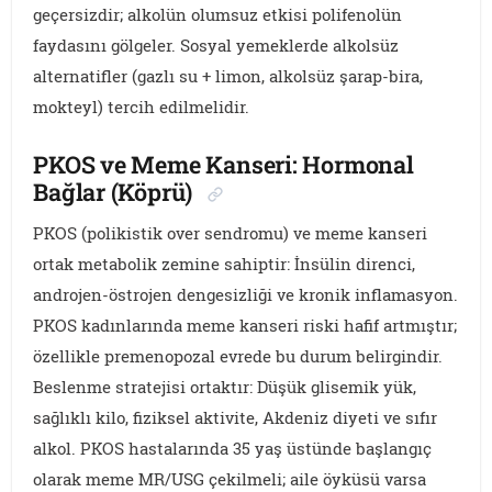
geçersizdir; alkolün olumsuz etkisi polifenolün
faydasını gölgeler. Sosyal yemeklerde alkolsüz
alternatifler (gazlı su + limon, alkolsüz şarap-bira,
mokteyl) tercih edilmelidir.
PKOS ve Meme Kanseri: Hormonal
Bağlar (Köprü)
PKOS (polikistik over sendromu) ve meme kanseri
ortak metabolik zemine sahiptir: İnsülin direnci,
androjen-östrojen dengesizliği ve kronik inflamasyon.
PKOS kadınlarında meme kanseri riski hafif artmıştır;
özellikle premenopozal evrede bu durum belirgindir.
Beslenme stratejisi ortaktır: Düşük glisemik yük,
sağlıklı kilo, fiziksel aktivite, Akdeniz diyeti ve sıfır
alkol. PKOS hastalarında 35 yaş üstünde başlangıç
olarak meme MR/USG çekilmeli; aile öyküsü varsa