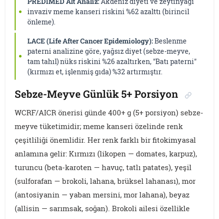
PREDIMED Alt Analiz:
Akdeniz diyeti ve zeytinyağı
invaziv meme kanseri riskini %62 azalttı (birincil
önleme).
LACE (Life After Cancer Epidemiology):
Beslenme
paterni analizine göre, yağsız diyet (sebze-meyve,
tam tahıl) nüks riskini %26 azaltırken, "Batı paterni"
(kırmızı et, işlenmiş gıda) %32 artırmıştır.
Sebze-Meyve Günlük 5+ Porsiyon
WCRF/AICR önerisi günde 400+ g (5+ porsiyon) sebze-
meyve tüketimidir; meme kanseri özelinde renk
çeşitliliği önemlidir. Her renk farklı bir fitokimyasal
anlamına gelir: Kırmızı (likopen — domates, karpuz),
turuncu (beta-karoten — havuç, tatlı patates), yeşil
(sulforafan — brokoli, lahana, brüksel lahanası), mor
(antosiyanin — yaban mersini, mor lahana), beyaz
(allisin — sarımsak, soğan). Brokoli ailesi özellikle