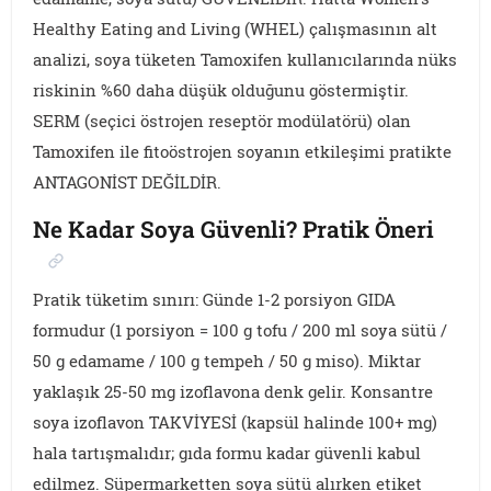
Healthy Eating and Living (WHEL) çalışmasının alt
analizi, soya tüketen Tamoxifen kullanıcılarında nüks
riskinin %60 daha düşük olduğunu göstermiştir.
SERM (seçici östrojen reseptör modülatörü) olan
Tamoxifen ile fitoöstrojen soyanın etkileşimi pratikte
ANTAGONİST DEĞİLDİR.
Ne Kadar Soya Güvenli? Pratik Öneri
Pratik tüketim sınırı: Günde 1-2 porsiyon GIDA
formudur (1 porsiyon = 100 g tofu / 200 ml soya sütü /
50 g edamame / 100 g tempeh / 50 g miso). Miktar
yaklaşık 25-50 mg izoflavona denk gelir. Konsantre
soya izoflavon TAKVİYESİ (kapsül halinde 100+ mg)
hala tartışmalıdır; gıda formu kadar güvenli kabul
edilmez. Süpermarketten soya sütü alırken etiket