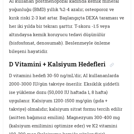
AI kullanan postmenopozal kadında kemik mineral
yoğunluğu (BMD) yıllık %2-4 azalır; osteoporoz ve
kırık riski 2-3 kat artar. Başlangıçta DEXA taraması ve
her iki yılda bir tekrarı şarttır. T-skoru -1.5 veya
altındaysa kemik koruyucu tedavi düşünülür
(bisfosfonat, denosumab). Beslenmeyle önleme
bileşeni hayatidir.
D Vitamini + Kalsiyum Hedefleri
D vitamini hedefi 30-50 ng/mL'dir; AI kullananlarda
2000-3000 IU/gün takviye önerilir. Eksiklik şiddetli
ise yükleme dozu (50,000 IU haftada 1, 8 hafta)
uygulanır. Kalsiyum 1200-1500 mg/gün (gıda +
takviye) olmalıdır; kalsiyum sitrat formu tercih edilir
(asitten bağımsız emilim). Magnezyum 300-400 mg
(kalsiyum emilimini optimize eder) ve K2 vitamini
100-200 mcg (kalsiyumu kemiğe yönlendirir)