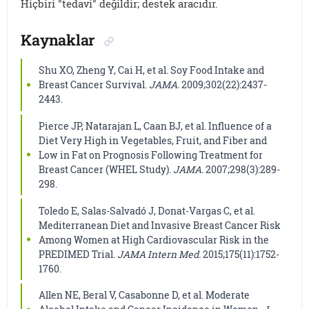
Hiçbiri "tedavi" değildir; destek aracıdır.
Kaynaklar
Shu XO, Zheng Y, Cai H, et al. Soy Food Intake and
Breast Cancer Survival.
JAMA.
2009;302(22):2437-
2443.
Pierce JP, Natarajan L, Caan BJ, et al. Influence of a
Diet Very High in Vegetables, Fruit, and Fiber and
Low in Fat on Prognosis Following Treatment for
Breast Cancer (WHEL Study).
JAMA.
2007;298(3):289-
298.
Toledo E, Salas-Salvadó J, Donat-Vargas C, et al.
Mediterranean Diet and Invasive Breast Cancer Risk
Among Women at High Cardiovascular Risk in the
PREDIMED Trial.
JAMA Intern Med.
2015;175(11):1752-
1760.
Allen NE, Beral V, Casabonne D, et al. Moderate