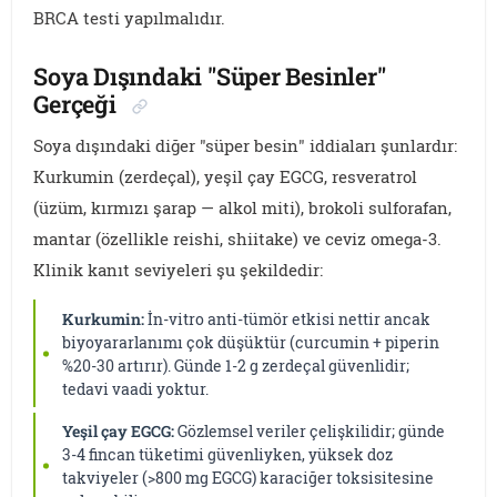
BRCA testi yapılmalıdır.
Soya Dışındaki "Süper Besinler"
Gerçeği
Soya dışındaki diğer "süper besin" iddiaları şunlardır:
Kurkumin (zerdeçal), yeşil çay EGCG, resveratrol
(üzüm, kırmızı şarap — alkol miti), brokoli sulforafan,
mantar (özellikle reishi, shiitake) ve ceviz omega-3.
Klinik kanıt seviyeleri şu şekildedir:
Kurkumin:
İn-vitro anti-tümör etkisi nettir ancak
biyoyararlanımı çok düşüktür (curcumin + piperin
%20-30 artırır). Günde 1-2 g zerdeçal güvenlidir;
tedavi vaadi yoktur.
Yeşil çay EGCG:
Gözlemsel veriler çelişkilidir; günde
3-4 fincan tüketimi güvenliyken, yüksek doz
takviyeler (>800 mg EGCG) karaciğer toksisitesine