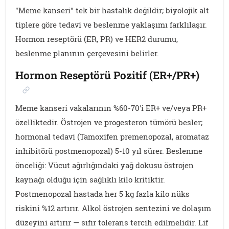
"Meme kanseri" tek bir hastalık değildir; biyolojik alt
tiplere göre tedavi ve beslenme yaklaşımı farklılaşır.
Hormon reseptörü (ER, PR) ve HER2 durumu,
beslenme planının çerçevesini belirler.
Hormon Reseptörü Pozitif (ER+/PR+)
Meme kanseri vakalarının %60-70'i ER+ ve/veya PR+
özelliktedir. Östrojen ve progesteron tümörü besler;
hormonal tedavi (Tamoxifen premenopozal, aromataz
inhibitörü postmenopozal) 5-10 yıl sürer. Beslenme
önceliği: Vücut ağırlığındaki yağ dokusu östrojen
kaynağı olduğu için sağlıklı kilo kritiktir.
Postmenopozal hastada her 5 kg fazla kilo nüks
riskini %12 artırır. Alkol östrojen sentezini ve dolaşım
düzeyini artırır — sıfır tolerans tercih edilmelidir. Lif