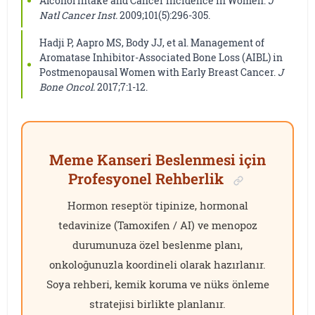
Alcohol Intake and Cancer Incidence in Women.
J
Natl Cancer Inst.
2009;101(5):296-305.
Hadji P, Aapro MS, Body JJ, et al. Management of
Aromatase Inhibitor-Associated Bone Loss (AIBL) in
Postmenopausal Women with Early Breast Cancer.
J
Bone Oncol.
2017;7:1-12.
Meme Kanseri Beslenmesi için
Profesyonel Rehberlik
Hormon reseptör tipinize, hormonal
tedavinize (Tamoxifen / AI) ve menopoz
durumunuza özel beslenme planı,
onkoloğunuzla koordineli olarak hazırlanır.
Soya rehberi, kemik koruma ve nüks önleme
stratejisi birlikte planlanır.