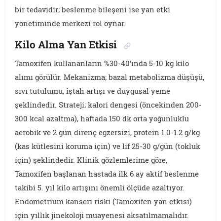
bir tedavidir; beslenme bileşeni ise yan etki
yönetiminde merkezi rol oynar.
Kilo Alma Yan Etkisi
Tamoxifen kullananların %30-40'ında 5-10 kg kilo
alımı görülür. Mekanizma; bazal metabolizma düşüşü,
sıvı tutulumu, iştah artışı ve duygusal yeme
şeklindedir. Strateji; kalori dengesi (öncekinden 200-
300 kcal azaltma), haftada 150 dk orta yoğunluklu
aerobik ve 2 gün direnç egzersizi, protein 1.0-1.2 g/kg
(kas kütlesini koruma için) ve lif 25-30 g/gün (tokluk
için) şeklindedir. Klinik gözlemlerime göre,
Tamoxifen başlanan hastada ilk 6 ay aktif beslenme
takibi 5. yıl kilo artışını önemli ölçüde azaltıyor.
Endometrium kanseri riski (Tamoxifen yan etkisi)
için yıllık jinekoloji muayenesi aksatılmamalıdır.