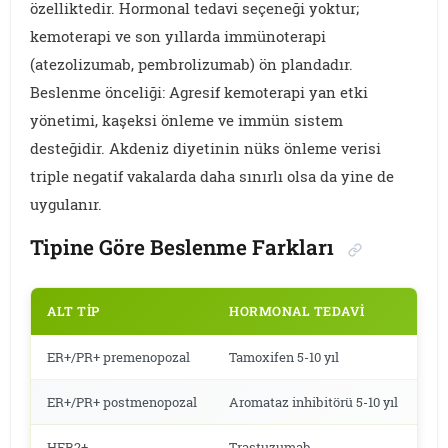
özelliktedir. Hormonal tedavi seçeneği yoktur;
kemoterapi ve son yıllarda immünoterapi
(atezolizumab, pembrolizumab) ön plandadır.
Beslenme önceliği: Agresif kemoterapi yan etki
yönetimi, kaşeksi önleme ve immün sistem
desteğidir. Akdeniz diyetinin nüks önleme verisi
triple negatif vakalarda daha sınırlı olsa da yine de
uygulanır.
Tipine Göre Beslenme Farkları
ALT TIP
HORMONAL TEDAVI
ER+/PR+ premenopozal
Tamoxifen 5-10 yıl
ER+/PR+ postmenopozal
Aromataz inhibitörü 5-10 yıl
HER2+
Trastuzumab