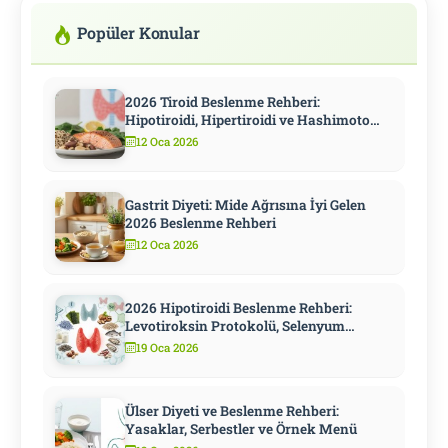
Popüler Konular
2026 Tiroid Beslenme Rehberi:
Hipotiroidi, Hipertiroidi ve Hashimoto
İçin Kapsamlı Diyet
12 Oca 2026
Gastrit Diyeti: Mide Ağrısına İyi Gelen
2026 Beslenme Rehberi
12 Oca 2026
2026 Hipotiroidi Beslenme Rehberi:
Levotiroksin Protokolü, Selenyum
Stratejisi ve Metabolizmayı Hızlandıran
19 Oca 2026
10 Adım
Ülser Diyeti ve Beslenme Rehberi:
Yasaklar, Serbestler ve Örnek Menü