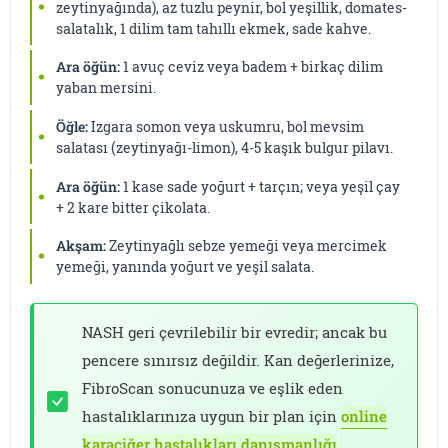
zeytinyağında), az tuzlu peynir, bol yeşillik, domates-
salatalık, 1 dilim tam tahıllı ekmek, sade kahve.
Ara öğün:
1 avuç ceviz veya badem + birkaç dilim
yaban mersini.
Öğle:
Izgara somon veya uskumru, bol mevsim
salatası (zeytinyağı-limon), 4-5 kaşık bulgur pilavı.
Ara öğün:
1 kase sade yoğurt + tarçın; veya yeşil çay
+ 2 kare bitter çikolata.
Akşam:
Zeytinyağlı sebze yemeği veya mercimek
yemeği, yanında yoğurt ve yeşil salata.
NASH geri çevrilebilir bir evredir; ancak bu
pencere sınırsız değildir. Kan değerlerinize,
FibroScan sonucunuza ve eşlik eden
hastalıklarınıza uygun bir plan için
online
karaciğer hastalıkları danışmanlığı