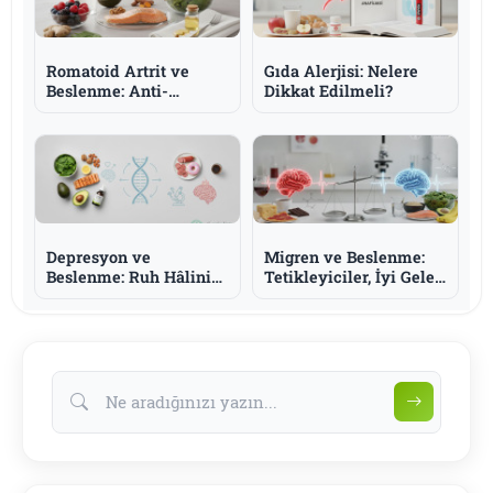
Romatoid Artrit ve
Gıda Alerjisi: Nelere
Beslenme: Anti-
Dikkat Edilmeli?
İnflamatuar Yaklaşım
ve Omega-3
Depresyon ve
Migren ve Beslenme:
Beslenme: Ruh Hâlini
Tetikleyiciler, İyi Gelen
Destekleyen Besinler
Besinler ve Bilmeniz
ve Bilmeniz Gerekenler
Gerekenler