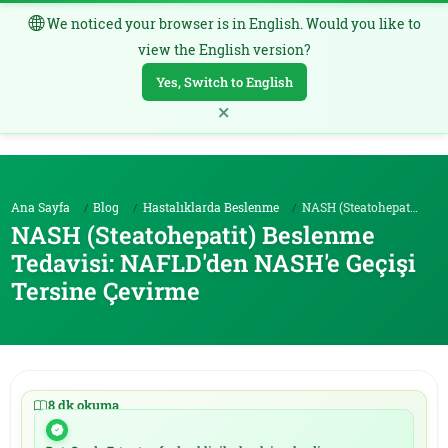
We noticed your browser is in English. Would you like to
TR
view the English version?
Yes, Switch to English
×
Ana Sayfa
Blog
Hastalıklarda Beslenme
NASH (Steatohepatit) Beslenme Tedavisi: NAFLD'...
NASH (Steatohepatit) Beslenme
Tedavisi: NAFLD'den NASH'e Geçişi
Tersine Çevirme
8 dk okuma
|
20.05.2026