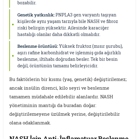
bozabilir.
Genetik yatkınlık:
PNPLA3 gen varyantı taşıyan
kişilerde aynı yaşam tarzıyla bile NASH ve fibroz
riski belirgin yüksektir. Ailesinde karaciğer
hastalığı olanlar daha dikkatli olmalıdır.
Beslenme örüntüsü:
Yüksek fruktoz (mısır şurubu),
aşırı rafine karbonhidrat ve işlenmiş gıda ağırlıklı
beslenme, iltihabı doğrudan besler. Tek bir besin
değil, örüntünün tamamı belirleyicidir.
Bu faktörlerin bir kısmı (yaş, genetik) değiştirilemez;
ancak insülin direnci, kilo seyri ve beslenme
tamamen müdahale edilebilir alanlardır. NASH
yönetiminin mantığı da buradan doğar:
değiştirilemeyene üzülmek yerine, değiştirilebilir
olana odaklanmak.
NASH İçin Anti-İnflamatuar Beslenme