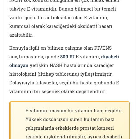
NASH söz konusu olduğunda en çok merak edilen
takviye E vitaminidir. Bunun bilimsel bir temeli
vardır: güçlü bir antioksidan olan E vitamini,
kuramsal olarak karaciğerdeki oksidatif hasarı
azaltabilir.
Konuyla ilgili en bilinen çalışma olan PIVENS
araştırmasında, günde
800 IU
E vitamini,
diyabeti
olmayan
yetişkin NASH hastalarında karaciğer
histolojisini (iltihap tablosunu) iyileştirmiştir.
Dolayısıyla kılavuzlar, seçili bir hasta grubunda E
vitaminini bir seçenek olarak değerlendirir.
E vitamini masum bir vitamin hapı değildir.
Yüksek dozda uzun süreli kullanım bazı
çalışmalarda erkeklerde prostat kanseri
riskiyle ilişkilendirilmiştir; ayrıca diyabetli