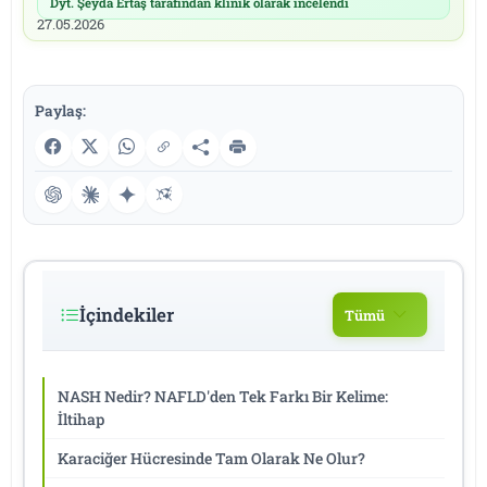
Dyt. Şeyda Ertaş tarafından klinik olarak incelendi
|
27.05.2026
Paylaş:
İçindekiler
Tümü
NASH Nedir? NAFLD'den Tek Farkı Bir Kelime:
İltihap
Karaciğer Hücresinde Tam Olarak Ne Olur?