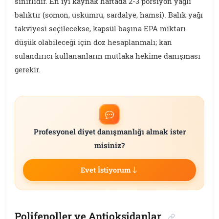
sınırlıdır. En iyi kaynak haftada 2-3 porsiyon yağlı
balıktır (somon, uskumru, sardalye, hamsi). Balık yağı
takviyesi seçilecekse, kapsül başına EPA miktarı
düşük olabileceği için doz hesaplanmalı; kan
sulandırıcı kullananların mutlaka hekime danışması
gerekir.
Profesyonel diyet danışmanlığı almak ister
misiniz?
Evet İstiyorum
Polifenoller ve Antioksidanlar