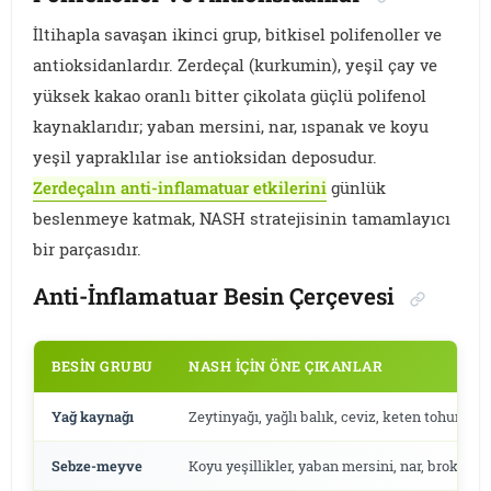
İltihapla savaşan ikinci grup, bitkisel polifenoller ve
antioksidanlardır. Zerdeçal (kurkumin), yeşil çay ve
yüksek kakao oranlı bitter çikolata güçlü polifenol
kaynaklarıdır; yaban mersini, nar, ıspanak ve koyu
yeşil yapraklılar ise antioksidan deposudur.
Zerdeçalın anti-inflamatuar etkilerini
günlük
beslenmeye katmak, NASH stratejisinin tamamlayıcı
bir parçasıdır.
Anti-İnflamatuar Besin Çerçevesi
BESIN GRUBU
NASH İÇIN ÖNE ÇIKANLAR
Yağ kaynağı
Zeytinyağı, yağlı balık, ceviz, keten tohumu
Sebze-meyve
Koyu yeşillikler, yaban mersini, nar, brokoli, 