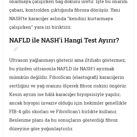
onarmaya çalışırken bağ dokusu üretir. İşte bu onarım
çabası, kontrolden çıktığında fibroza dönüşür. Yani
NASH'te karaciğer aslında "kendini kurtarmaya
çalışırken" yara izi biriktirir.
NAFLD ile NASH'i Hangi Test Ayırır?
Ultrason yağlanmayı gösterir ama iltihabı göstermez;
bu yüzden ultrasonla NAFLD ile NASH'i ayırmak
mümkün değildir. FibroScan (elastografi) karaciğerin
sertliğini ve yağ oranını ölçerek fibroz riskini öngörür.
Kesin ayrım ise hâlâ karaciğer biyopsisiyle yapılır;
ancak biyopsi invaziv olduğu için hekimler genellikle
FIB-4 gibi skorları ve FibroScan'i birlikte kullanır.
Beslenme planı da bu sonuçların gösterdiği fibroz
düzeyine göre yoğunlaştırılır.