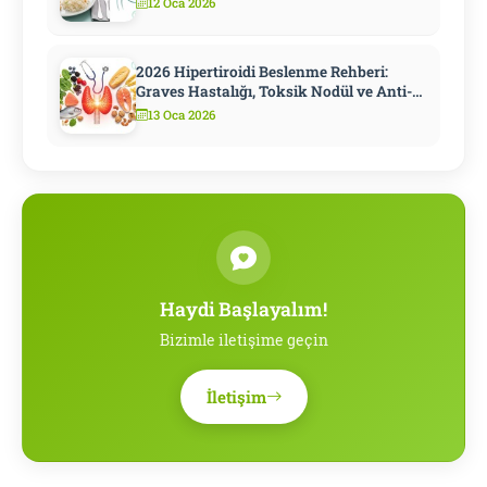
12 Oca 2026
2026 Hipertiroidi Beslenme Rehberi:
Graves Hastalığı, Toksik Nodül ve Anti-
Tiroid İlaç Döneminde Diyet
13 Oca 2026
Haydi Başlayalım!
Bizimle iletişime geçin
İletişim