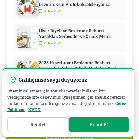
Levotiroksin Protokolü, Selenyum
Stratejisi ve Metabolizmayı Hızlandıran
19 Oca 2026
10 Adım
Ülser Diyeti ve Beslenme Rehberi:
Yasaklar, Serbestler ve Örnek Menü
12 Oca 2026
2026 Hipertiroidi Beslenme Rehberi:
Graves Hastalığı, Toksik Nodül ve Anti-
Tiroid İlaç Döneminde Diyet
13 Oca 2026
Gizliliğinize saygı duyuyoruz
Sitemiz çalışması için zorunlu çerezler kullanır; izin
verdiğinizde site deneyimini iyileştirmek için analitik çerezler
kullanır. Tercihinizi dilediğiniz zaman değiştirebilirsiniz.
Çerez
Politikası
·
KVKK
Reddet
Kabul Et
Haydi Başlayalım!