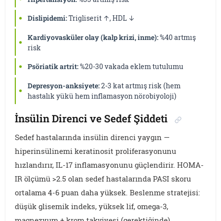
Dislipidemi:
Trigliserit ↑, HDL ↓
Kardiyovasküler olay (kalp krizi, inme):
%40 artmış
risk
Psöriatik artrit:
%20-30 vakada eklem tutulumu
Depresyon-anksiyete:
2-3 kat artmış risk (hem
hastalık yükü hem inflamasyon nörobiyoloji)
İnsülin Direnci ve Sedef Şiddeti
Sedef hastalarında insülin direnci yaygın —
hiperinsülinemi keratinosit proliferasyonunu
hızlandırır, IL-17 inflamasyonunu güçlendirir. HOMA-
IR ölçümü >2.5 olan sedef hastalarında PASI skoru
ortalama 4-6 puan daha yüksek. Beslenme stratejisi:
düşük glisemik indeks, yüksek lif, omega-3,
magnezyum + krom takviyesi (gerektiğinde).