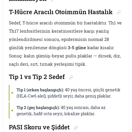
T-Hücre Aracılı Otoimmün Hastalık
Sedef, T-hücre aracılı otoimmün bir hastalıktır. Th1 ve
Th17 lenfositlerinin keratinositlere karşı yanlış
yönlendirilmesi sonucu, epidermisin normal 28
günlük yenilenme döngüsü
3-5 güne
kadar kısalır.
Sonuç: kalın gümüş-beyaz pullu plaklar — dirsek, diz,
saçlı deri, sırt, tırnak yerleşimi tipik.
Tip 1 vs Tip 2 Sedef
Tip 1 (erken başlangıçlı):
40 yaş öncesi, güçlü genetik
(HLA-Cw6 alel), şiddetli seyir, daha geniş plaklar.
Tip 2 (geç başlangıçlı):
40 yaş sonrası, daha az
genetik, hafif-orta seyir, lokalize plaklar.
PASI Skoru ve Şiddet