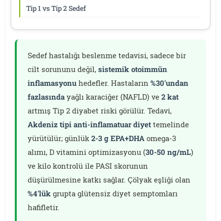
Tip 1 vs Tip 2 Sedef
Sedef hastalığı beslenme tedavisi, sadece bir
cilt sorununu değil,
sistemik otoimmün
inflamasyonu
hedefler. Hastaların
%30'undan
fazlasında
yağlı karaciğer (NAFLD) ve
2 kat
artmış Tip 2 diyabet riski görülür. Tedavi,
Akdeniz tipi anti-inflamatuar diyet
temelinde
yürütülür; günlük
2-3 g EPA+DHA
omega-3
alımı, D vitamini optimizasyonu (
30-50 ng/mL
)
ve kilo kontrolü ile PASI skorunun
düşürülmesine katkı sağlar. Çölyak eşliği olan
%4'lük
grupta glütensiz diyet semptomları
hafifletir.