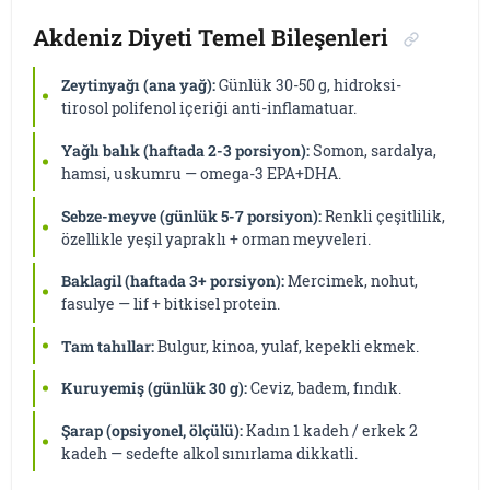
Akdeniz Diyeti Temel Bileşenleri
Zeytinyağı (ana yağ):
Günlük 30-50 g, hidroksi-
tirosol polifenol içeriği anti-inflamatuar.
Yağlı balık (haftada 2-3 porsiyon):
Somon, sardalya,
hamsi, uskumru — omega-3 EPA+DHA.
Sebze-meyve (günlük 5-7 porsiyon):
Renkli çeşitlilik,
özellikle yeşil yapraklı + orman meyveleri.
Baklagil (haftada 3+ porsiyon):
Mercimek, nohut,
fasulye — lif + bitkisel protein.
Tam tahıllar:
Bulgur, kinoa, yulaf, kepekli ekmek.
Kuruyemiş (günlük 30 g):
Ceviz, badem, fındık.
Şarap (opsiyonel, ölçülü):
Kadın 1 kadeh / erkek 2
kadeh — sedefte alkol sınırlama dikkatli.