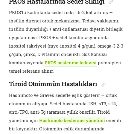
PKOS Hastalarında Sedef Sıklığı
PKOS'lu kadınlarda sedef riski 1.5-2 kat artmış —
insülin direnci ortak mekanizma. Tedavi yaklaşımı:
insülin duyarlılığı + anti-inflamatuar diyetin birleşik
uygulanması. PKOS + sedef kombinasyonunda
inositol takviyesi (myo-inositol 4 g/gün), omega-3 2-3
g/gün, çinko, D vitamini öncelikli. Söz konusu
kombinasyonda
PKOS beslenme tedavisi
prensipleri
temel referans alınır.
Tiroid Otoimmün Hastalıkları
Hashimoto ve Graves sedefle eşlik gösterir — ortak
otoimmün altyapı. Sedef hastasında TSH, sT3, sT4,
anti-TPO, anti-Tg taraması yıllık önerilir. Tiroid
yönetimi için
Hashimoto beslenme yönetimi
önemli
bir kaynaktır. Otoimmün eşlik durumlarında