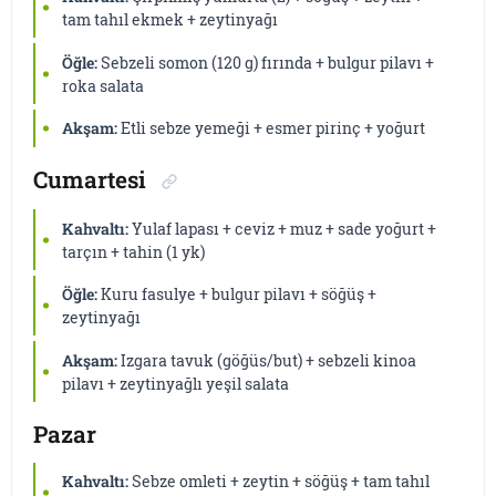
tam tahıl ekmek + zeytinyağı
Öğle:
Sebzeli somon (120 g) fırında + bulgur pilavı +
roka salata
Akşam:
Etli sebze yemeği + esmer pirinç + yoğurt
Cumartesi
Kahvaltı:
Yulaf lapası + ceviz + muz + sade yoğurt +
tarçın + tahin (1 yk)
Öğle:
Kuru fasulye + bulgur pilavı + söğüş +
zeytinyağı
Akşam:
Izgara tavuk (göğüs/but) + sebzeli kinoa
pilavı + zeytinyağlı yeşil salata
Pazar
Kahvaltı:
Sebze omleti + zeytin + söğüş + tam tahıl