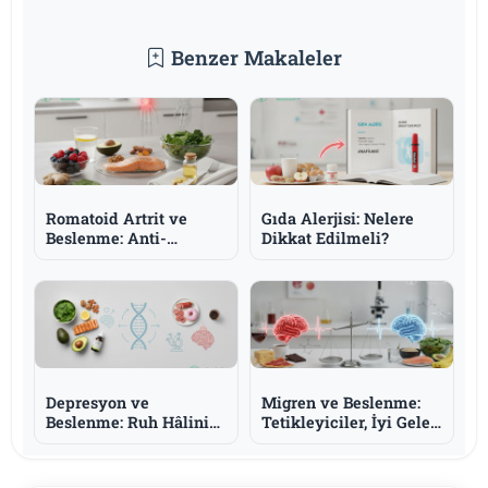
Benzer Makaleler
Romatoid Artrit ve
Gıda Alerjisi: Nelere
Beslenme: Anti-
Dikkat Edilmeli?
İnflamatuar Yaklaşım
ve Omega-3
Depresyon ve
Migren ve Beslenme:
Beslenme: Ruh Hâlini
Tetikleyiciler, İyi Gelen
Destekleyen Besinler
Besinler ve Bilmeniz
ve Bilmeniz Gerekenler
Gerekenler