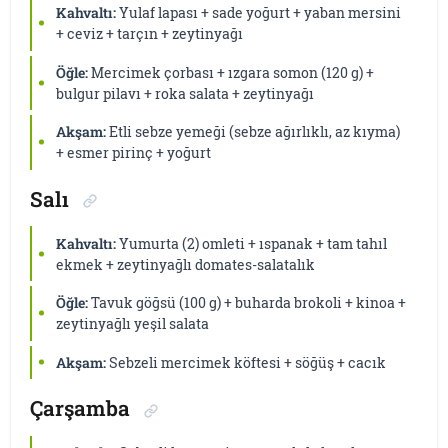
Kahvaltı:
Yulaf lapası + sade yoğurt + yaban mersini
+ ceviz + tarçın + zeytinyağı
Öğle:
Mercimek çorbası + ızgara somon (120 g) +
bulgur pilavı + roka salata + zeytinyağı
Akşam:
Etli sebze yemeği (sebze ağırlıklı, az kıyma)
+ esmer pirinç + yoğurt
Salı
Kahvaltı:
Yumurta (2) omleti + ıspanak + tam tahıl
ekmek + zeytinyağlı domates-salatalık
Öğle:
Tavuk göğsü (100 g) + buharda brokoli + kinoa +
zeytinyağlı yeşil salata
Akşam:
Sebzeli mercimek köftesi + söğüş + cacık
Çarşamba