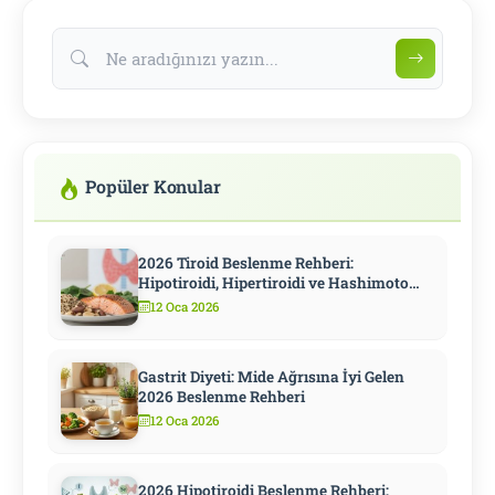
Popüler Konular
2026 Tiroid Beslenme Rehberi:
Hipotiroidi, Hipertiroidi ve Hashimoto
İçin Kapsamlı Diyet
12 Oca 2026
Gastrit Diyeti: Mide Ağrısına İyi Gelen
2026 Beslenme Rehberi
12 Oca 2026
2026 Hipotiroidi Beslenme Rehberi: