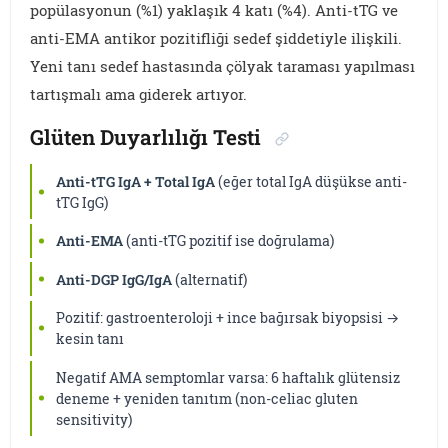
popülasyonun (%1) yaklaşık 4 katı (%4). Anti-tTG ve
anti-EMA antikor pozitifliği sedef şiddetiyle ilişkili.
Yeni tanı sedef hastasında çölyak taraması yapılması
tartışmalı ama giderek artıyor.
Glüten Duyarlılığı Testi
Anti-tTG IgA + Total IgA
(eğer total IgA düşükse anti-
tTG IgG)
Anti-EMA
(anti-tTG pozitif ise doğrulama)
Anti-DGP IgG/IgA
(alternatif)
Pozitif: gastroenteroloji + ince bağırsak biyopsisi →
kesin tanı
Negatif AMA semptomlar varsa: 6 haftalık glütensiz
deneme + yeniden tanıtım (non-celiac gluten
sensitivity)