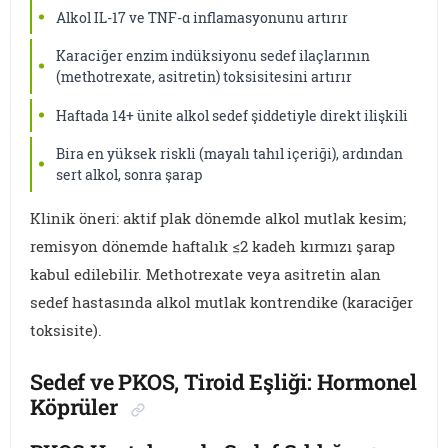
Alkol IL-17 ve TNF-α inflamasyonunu artırır
Karaciğer enzim indüksiyonu sedef ilaçlarının
(methotrexate, asitretin) toksisitesini artırır
Haftada 14+ ünite alkol sedef şiddetiyle direkt ilişkili
Bira en yüksek riskli (mayalı tahıl içeriği), ardından
sert alkol, sonra şarap
Klinik öneri: aktif plak dönemde alkol mutlak kesim;
remisyon dönemde haftalık ≤2 kadeh kırmızı şarap
kabul edilebilir. Methotrexate veya asitretin alan
sedef hastasında alkol mutlak kontrendike (karaciğer
toksisite).
Sedef ve PKOS, Tiroid Eşliği: Hormonel
Köprüler