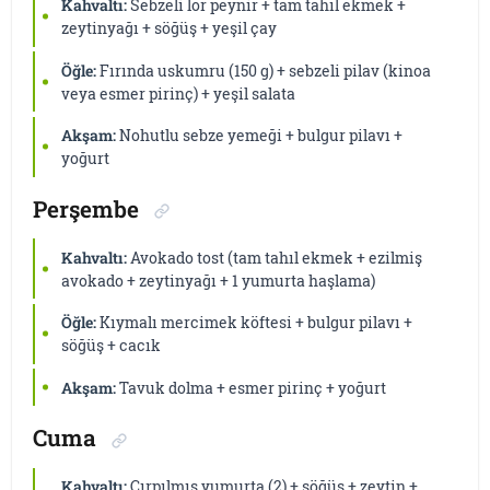
Kahvaltı:
Sebzeli lor peynir + tam tahıl ekmek +
zeytinyağı + söğüş + yeşil çay
Öğle:
Fırında uskumru (150 g) + sebzeli pilav (kinoa
veya esmer pirinç) + yeşil salata
Akşam:
Nohutlu sebze yemeği + bulgur pilavı +
yoğurt
Perşembe
Kahvaltı:
Avokado tost (tam tahıl ekmek + ezilmiş
avokado + zeytinyağı + 1 yumurta haşlama)
Öğle:
Kıymalı mercimek köftesi + bulgur pilavı +
söğüş + cacık
Akşam:
Tavuk dolma + esmer pirinç + yoğurt
Cuma
Kahvaltı:
Çırpılmış yumurta (2) + söğüş + zeytin +