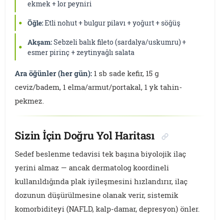
ekmek + lor peyniri
Öğle:
Etli nohut + bulgur pilavı + yoğurt + söğüş
Akşam:
Sebzeli balık fileto (sardalya/uskumru) +
esmer pirinç + zeytinyağlı salata
Ara öğünler (her gün):
1 sb sade kefir, 15 g
ceviz/badem, 1 elma/armut/portakal, 1 yk tahin-
pekmez.
Sizin İçin Doğru Yol Haritası
Sedef beslenme tedavisi tek başına biyolojik ilaç
yerini almaz — ancak dermatolog koordineli
kullanıldığında plak iyileşmesini hızlandırır, ilaç
dozunun düşürülmesine olanak verir, sistemik
komorbiditeyi (NAFLD, kalp-damar, depresyon) önler.