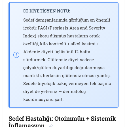
👩‍⚕️ DİYETİSYEN NOTU:
Sedef danışanlarımda gördüğüm en önemli
içgörü: PASI (Psoriasis Area and Severity
Index) skoru düşmüş hastaların ortak
özelliği, kilo kontrolü + alkol kesimi +
Akdeniz diyeti üçlüsünü 12 hafta
sürdürmek. Glütensiz diyet sadece
çölyak/glüten duyarlılığı doğrulanmışsa
mantıklı; herkesin glütensiz olması yanlış.
Sedefe biyolojik bakış vermeyen tek başına
diyet de yetersiz — dermatolog
koordinasyonu şart.
Sedef Hastalığı: Otoimmün + Sistemik
İnflamasyon