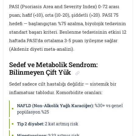
PASI (Psoriasis Area and Severity Index) 0-72 arası
puan; hafif (<10), orta (10-20), şiddetli (>20). PASI 75
hedefi — başlangıçtan %75 azalma, biyolojik tedavinin
standart başarı kriteri. Beslenme tedavisinin etkisi 12
haftada PASI'da ortalama 3-5 puan iyileşme sağlar
(Akdeniz diyeti meta-analizi).
Sedef ve Metabolik Sendrom:
Bilinmeyen Çift Yük
Sedef sadece cilt hastalığı değildir — sistemik bir
inflamatuar tablodur. Komorbidite oranları:
NAFLD (Non-Alkolik Yağlı Karaciğer):
%30+ vs genel
popülasyon %25
Tip 2 diyabet:
2 kat artmış risk
Hipertansiyon:
%33 artmış risk