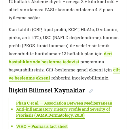
12 haftalık Akdeniz diyeti + omega-3 + kilo kontrolü +
alkol sınırlaması PASI skorunda ortalama 4-5 puan
iyileşme sağlar.
Kan tahlili (CRP, lipid profili, KCFT, HbA1c, D vitamini,
çinko, anti-tTG), USG (NAFLD değerlendirme), hormon
profili (PKOS-tiroid taraması) ile sedef + sistemik
komorbidite haritalama + 12 haftalık plan için
deri
hastalıklarında beslenme tedavisi
programına
başvurabilirsiniz. Cilt-beslenme genel ekseni için
cilt
ve beslenme ekseni
rehberini inceleyebilirsiniz.
İlişkili Bilimsel Kaynaklar
Phan C et al. — Association Between Mediterranean
Anti-inflammatory Dietary Profile and Severity of
Psoriasis (JAMA Dermatology, 2018)
WHO — Psoriasis fact sheet