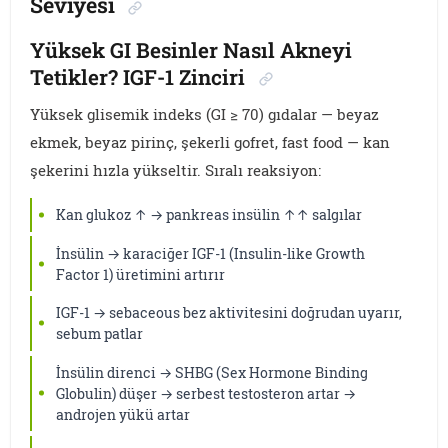
Seviyesi
Yüksek GI Besinler Nasıl Akneyi
Tetikler? IGF-1 Zinciri
Yüksek glisemik indeks (GI ≥ 70) gıdalar — beyaz
ekmek, beyaz pirinç, şekerli gofret, fast food — kan
şekerini hızla yükseltir. Sıralı reaksiyon:
Kan glukoz ↑ → pankreas insülin ↑↑ salgılar
İnsülin → karaciğer IGF-1 (Insulin-like Growth
Factor 1) üretimini artırır
IGF-1 → sebaceous bez aktivitesini doğrudan uyarır,
sebum patlar
İnsülin direnci → SHBG (Sex Hormone Binding
Globulin) düşer → serbest testosteron artar →
androjen yükü artar