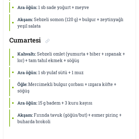
Ara öğün:
1 sb sade yoğurt + meyve
Akşam:
Sebzeli somon (120 g) + bulgur + zeytinyağlı
yeşil salata
Cumartesi
Kahvaltı:
Sebzeli omlet (yumurta + biber + ıspanak +
lor) + tam tahıl ekmek + söğüş
Ara öğün:
1 sb yulaf sütü + 1 muz
Öğle:
Mercimekli bulgur çorbası + ızgara köfte +
söğüş
Ara öğün:
15 g badem + 3 kuru kayısı
Akşam:
Fırında tavuk (göğüs/but) + esmer pirinç +
buharda brokoli