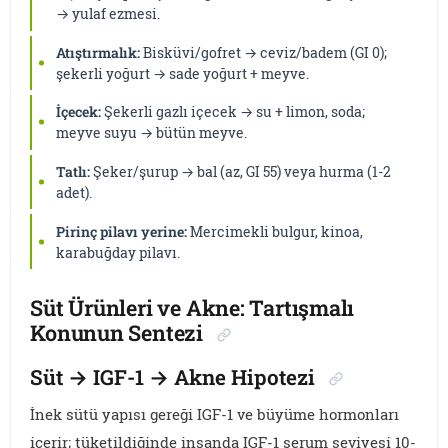
→ yulaf ezmesi.
Atıştırmalık:
Bisküvi/gofret → ceviz/badem (GI 0);
şekerli yoğurt → sade yoğurt + meyve.
İçecek:
Şekerli gazlı içecek → su + limon, soda;
meyve suyu → bütün meyve.
Tatlı:
Şeker/şurup → bal (az, GI 55) veya hurma (1-2
adet).
Pirinç pilavı yerine:
Mercimekli bulgur, kinoa,
karabuğday pilavı.
Süt Ürünleri ve Akne: Tartışmalı
Konunun Sentezi
Süt → IGF-1 → Akne Hipotezi
İnek sütü yapısı gereği IGF-1 ve büyüme hormonları
içerir; tüketildiğinde insanda IGF-1 serum seviyesi 10-