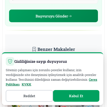
Başvuruyu Gönder
Benzer Makaleler
Gizliliğinize saygı duyuyoruz
Sitemiz çalışması için zorunlu çerezler kullanır; izin
verdiğinizde site deneyimini iyileştirmek için analitik çerezler
kullanır. Tercihinizi dilediğiniz zaman değiştirebilirsiniz.
Çerez
Politikası
·
KVKK
Romatoid Artrit ve
Gıda Alerjisi: Nelere
Beslenme: Anti-
Dikkat Edilmeli?
İnflamatuar Yaklaşım
Reddet
Kabul Et
ve Omega-3