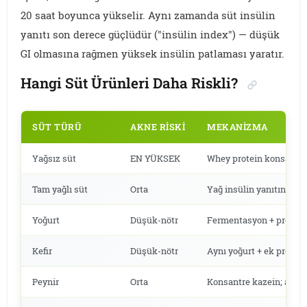
20 saat boyunca yükselir. Aynı zamanda süt insülin
yanıtı son derece güçlüdür ("insülin index") — düşük
GI olmasına rağmen yüksek insülin patlaması yaratır.
Hangi Süt Ürünleri Daha Riskli?
SÜT TÜRÜ
AKNE RISKI
MEKANIZMA
Yağsız süt
EN YÜKSEK
Whey protein konsantra
Tam yağlı süt
Orta
Yağ insülin yanıtını yum
Yoğurt
Düşük-nötr
Fermentasyon + probiyot
Kefir
Düşük-nötr
Aynı yoğurt + ek probiyo
Peynir
Orta
Konsantre kazein; ama 