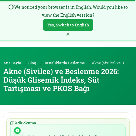
We noticed your browser is in English. Would you like to
TR
view the English version?
Yes, Switch to English
×
Ana Sayfa
Blog
Hastalıklarda Beslenme
Akne (Sivilce) ve Beslenme 2026: Düşük Glisemik İn...
Akne (Sivilce) ve Beslenme 2026:
Düşük Glisemik İndeks, Süt
Tartışması ve PKOS Bağı
9 dk okuma
|
24.05.2026