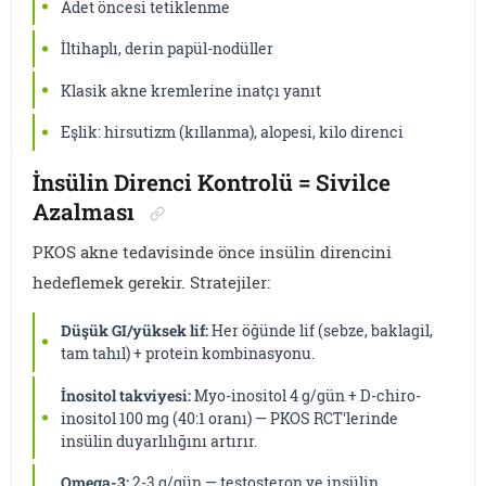
Adet öncesi tetiklenme
İltihaplı, derin papül-nodüller
Klasik akne kremlerine inatçı yanıt
Eşlik: hirsutizm (kıllanma), alopesi, kilo direnci
İnsülin Direnci Kontrolü = Sivilce
Azalması
PKOS akne tedavisinde önce insülin direncini
hedeflemek gerekir. Stratejiler:
Düşük GI/yüksek lif:
Her öğünde lif (sebze, baklagil,
tam tahıl) + protein kombinasyonu.
İnositol takviyesi:
Myo-inositol 4 g/gün + D-chiro-
inositol 100 mg (40:1 oranı) — PKOS RCT'lerinde
insülin duyarlılığını artırır.
Omega-3:
2-3 g/gün — testosteron ve insülin