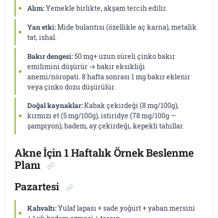
Alım:
Yemekle birlikte, akşam tercih edilir.
Yan etki:
Mide bulantısı (özellikle aç karna), metalik
tat, ishal.
Bakır dengesi:
50 mg+ uzun süreli çinko bakır
emilimini düşürür → bakır eksikliği
anemi/nöropati. 8 hafta sonrası 1 mg bakır eklenir
veya çinko dozu düşürülür.
Doğal kaynaklar:
Kabak çekirdeği (8 mg/100g),
kırmızı et (5 mg/100g), istiridye (78 mg/100g —
şampiyon), badem, ay çekirdeği, kepekli tahıllar.
Akne İçin 1 Haftalık Örnek Beslenme
Planı
Pazartesi
Kahvaltı:
Yulaf lapası + sade yoğurt + yaban mersini