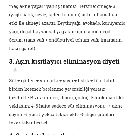
"Yağ akne yapar" yanlış inanışı. Tersine: omega-3
(yağlı balık, ceviz, keten tohumu) anti-inflamatuar
etki ile akneyi azaltır. Zeytinyağı, avokado, kuruyemiş
yağı, doğal hayvansal yağ akne için sorun değil.
Sorun: trans yağ + endüstriyel tohum yağı (margarin,
hazır gofret).
3. Aşırı kısıtlayıcı eliminasyon diyeti
Süt + glüten + yumurta + soya + fıstık + tüm tahıl
birden kesmek beslenme yetersizliği yaratır
(özellikle B vitaminleri, demir, çinko). Klinik mantıklı
yaklaşım: 4-6 hafta sadece süt eliminasyonu → akne
sayım → yanıt yoksa tekrar ekle → diğer grupları
teker teker test et.