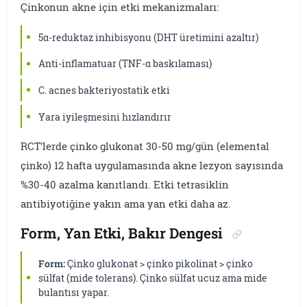
Çinkonun akne için etki mekanizmaları:
5α-reduktaz inhibisyonu (DHT üretimini azaltır)
Anti-inflamatuar (TNF-α baskılaması)
C. acnes bakteriyostatik etki
Yara iyileşmesini hızlandırır
RCT'lerde çinko glukonat 30-50 mg/gün (elemental
çinko) 12 hafta uygulamasında akne lezyon sayısında
%30-40 azalma kanıtlandı. Etki tetrasiklin
antibiyotiğine yakın ama yan etki daha az.
Form, Yan Etki, Bakır Dengesi
Form:
Çinko glukonat > çinko pikolinat > çinko
sülfat (mide tolerans). Çinko sülfat ucuz ama mide
bulantısı yapar.