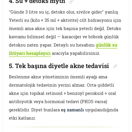
4. Su + detoks myth
"Günde 3 litre su iç, detoks olur, sivilce gider" yanlış.
Yeterli su (kilo × 35 ml + aktivite) cilt hidrasyonu için
önemli ama akne için tek başına yeterli değil. Detoks
kavramı bilimsel değil — karaciğer ve böbrek günlük
detoksu zaten yapar. Detaylı su hesabını
günlük su
ihtiyacı hesaplayıcı
aracıyla yapabilirsiniz.
5. Tek başına diyetle akne tedavisi
Beslenme akne yönetiminin önemli ayağı ama
dermatolojik tedavinin yerini almaz. Orta-şiddetli
akne için topikal retinoid + benzoyl peroksid + oral
antibiyotik veya hormonal tedavi (PKOS varsa)
gereklidir. Diyet bunlara
eş zamanlı
uygulandığında
etki katlanır.