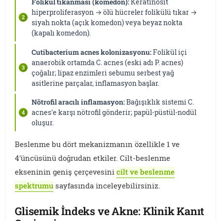
Folikül tıkanması (komedon):
Keratinosit
hiperproliferasyon → ölü hücreler folikülü tıkar →
siyah nokta (açık komedon) veya beyaz nokta
(kapalı komedon).
Cutibacterium acnes kolonizasyonu:
Folikül içi
anaerobik ortamda C. acnes (eski adı P. acnes)
çoğalır; lipaz enzimleri sebumu serbest yağ
asitlerine parçalar, inflamasyon başlar.
Nötrofil aracılı inflamasyon:
Bağışıklık sistemi C.
acnes'e karşı nötrofil gönderir; papül-püstül-nodül
oluşur.
Beslenme bu dört mekanizmanın özellikle 1 ve
4'üncüsünü doğrudan etkiler. Cilt-beslenme
ekseninin geniş çerçevesini
cilt ve beslenme
spektrumu
sayfasında inceleyebilirsiniz.
Glisemik İndeks ve Akne: Klinik Kanıt