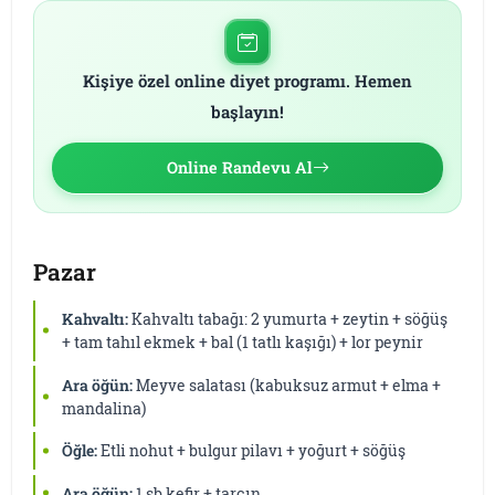
Kişiye özel online diyet programı. Hemen
başlayın!
Online Randevu Al
Pazar
Kahvaltı:
Kahvaltı tabağı: 2 yumurta + zeytin + söğüş
+ tam tahıl ekmek + bal (1 tatlı kaşığı) + lor peynir
Ara öğün:
Meyve salatası (kabuksuz armut + elma +
mandalina)
Öğle:
Etli nohut + bulgur pilavı + yoğurt + söğüş
Ara öğün:
1 sb kefir + tarçın