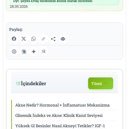
Dyt. Şeyda Ertaş tarafından klinik olarak incelendi
|
28.05.2026
Paylaş:
İçindekiler
Tümü
Akne Nedir? Hormonal + İnflamatuar Mekanizma
Glisemik İndeks ve Akne: Klinik Kanıt Seviyesi
Yüksek GI Besinler Nasıl Akneyi Tetikler? IGF-1