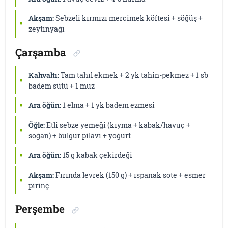
Akşam:
Sebzeli kırmızı mercimek köftesi + söğüş +
zeytinyağı
Çarşamba
Kahvaltı:
Tam tahıl ekmek + 2 yk tahin-pekmez + 1 sb
badem sütü + 1 muz
Ara öğün:
1 elma + 1 yk badem ezmesi
Öğle:
Etli sebze yemeği (kıyma + kabak/havuç +
soğan) + bulgur pilavı + yoğurt
Ara öğün:
15 g kabak çekirdeği
Akşam:
Fırında levrek (150 g) + ıspanak sote + esmer
pirinç
Perşembe