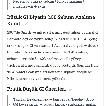
Net sonuç: yüksek sebum + folikül tıkanma +
inflamasyon → akne
Düşük GI Diyetin %50 Sebum Azaltma
Kanıtı
2007'de Smith ve arkadaşlarının Australian Journal of
Dermatology'de yayınladığı 12 haftalık RCT — 43 genç
erkek; düşük GI vs standart Avustralya diyeti — düşük
GI grubunda akne lezyon sayısında
%50 azalma
,
sebum üretiminde
%23 azalma
ve cilt yüzey
trigliseritlerinde anlamlı düşüş gösterdi. Sonraki Kore
ve Almanya çalışmaları benzer bulguları doğruladı.
Klinik kanıt seviyesi:
orta-yüksek
.
Pratik Düşük GI Önerileri
Tahıllar:
Beyaz ekmek → tam çavdar/buğday (GI 50-
65); beyaz pirinç → bulgur, kinoa, karabuğday; muffin