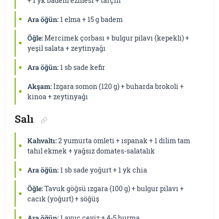
+ 1 yk badem ezmesi + tarçın
Ara öğün:
1 elma + 15 g badem
Öğle:
Mercimek çorbası + bulgur pilavı (kepekli) +
yeşil salata + zeytinyağı
Ara öğün:
1 sb sade kefir
Akşam:
Izgara somon (120 g) + buharda brokoli +
kinoa + zeytinyağı
Salı
Kahvaltı:
2 yumurta omleti + ıspanak + 1 dilim tam
tahıl ekmek + yağsız domates-salatalık
Ara öğün:
1 sb sade yoğurt + 1 yk chia
Öğle:
Tavuk göğsü ızgara (100 g) + bulgur pilavı +
cacık (yoğurt) + söğüş
Ara öğün:
1 avuç ceviz + 4-5 hurma