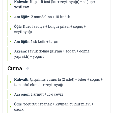
Kahvaltı:
Kepekli tost (lor + zeytinyağı) + söğüş +
yeşil çay
Ara öğün:
2 mandalina + 10 fındık
Öğle:
Kuru fasulye + bulgur pilavı + söğüş +
zeytinyağı
Ara öğün:
1 sb kefir + tarçın
Akşam:
Tavuk dolma (kıyma + soğan + dolma
yapraklı) + yoğurt
Cuma
Kahvaltı:
Çırpılmış yumurta (2 adet) + biber + söğüş +
tam tahıl ekmek + zeytinyağı
Ara öğün:
1 armut + 15 g ceviz
Öğle:
Yoğurtlu ıspanak + kıymalı bulgur pilavı +
cacık