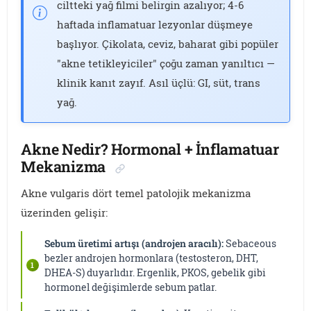
ciltteki yağ filmi belirgin azalıyor; 4-6
haftada inflamatuar lezyonlar düşmeye
başlıyor. Çikolata, ceviz, baharat gibi popüler
"akne tetikleyiciler" çoğu zaman yanıltıcı —
klinik kanıt zayıf. Asıl üçlü: GI, süt, trans
yağ.
Akne Nedir? Hormonal + İnflamatuar
Mekanizma
Akne vulgaris dört temel patolojik mekanizma
üzerinden gelişir:
Sebum üretimi artışı (androjen aracılı):
Sebaceous
bezler androjen hormonlara (testosteron, DHT,
DHEA-S) duyarlıdır. Ergenlik, PKOS, gebelik gibi
hormonel değişimlerde sebum patlar.