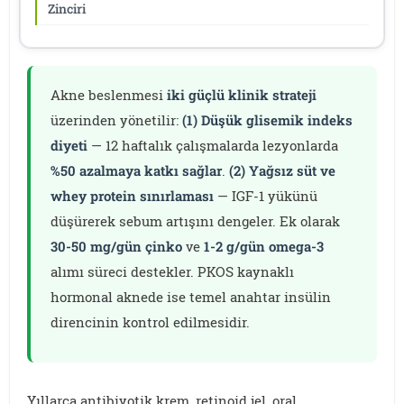
Zinciri
Akne beslenmesi
iki güçlü klinik strateji
üzerinden yönetilir:
(1) Düşük glisemik indeks
diyeti
— 12 haftalık çalışmalarda lezyonlarda
%50 azalmaya katkı sağlar
.
(2) Yağsız süt ve
whey protein sınırlaması
— IGF-1 yükünü
düşürerek sebum artışını dengeler. Ek olarak
30-50 mg/gün çinko
ve
1-2 g/gün omega-3
alımı süreci destekler. PKOS kaynaklı
hormonal aknede ise temel anahtar insülin
direncinin kontrol edilmesidir.
Yıllarca antibiyotik krem, retinoid jel, oral