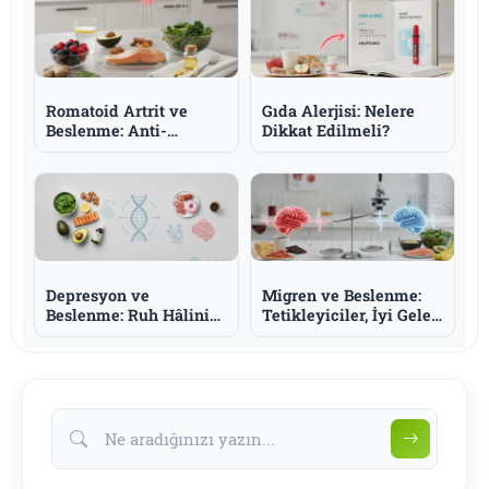
Romatoid Artrit ve
Gıda Alerjisi: Nelere
Beslenme: Anti-
Dikkat Edilmeli?
İnflamatuar Yaklaşım
ve Omega-3
Depresyon ve
Migren ve Beslenme:
Beslenme: Ruh Hâlini
Tetikleyiciler, İyi Gelen
Destekleyen Besinler
Besinler ve Bilmeniz
ve Bilmeniz Gerekenler
Gerekenler