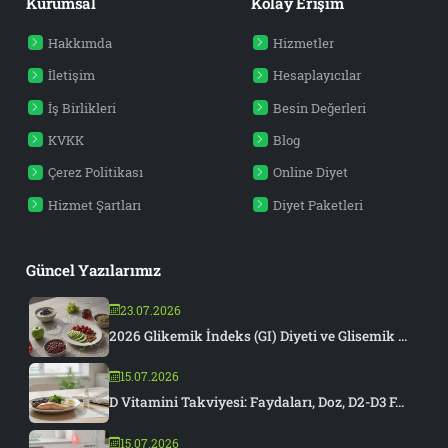
Kurumsal
Kolay Erişim
Hakkımda
Hizmetler
İletişim
Hesaplayıcılar
İş Birlikleri
Besin Değerleri
KVKK
Blog
Çerez Politikası
Online Diyet
Hizmet Şartları
Diyet Paketleri
Güncel Yazılarımız
23.07.2026
2026 Glikemik İndeks (GI) Diyeti ve Glisemik ...
15.07.2026
D Vitamini Takviyesi: Faydaları, Doz, D2-D3 F...
15.07.2026