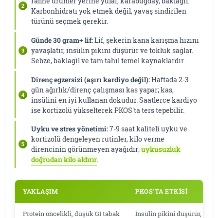
rafine ürünler yerine yulaf, karabuğday, baklagil.
Karbonhidratı yok etmek değil, yavaş sindirilen
türünü seçmek gerekir.
Günde 30 gram+ lif:
Lif, şekerin kana karışma hızını
yavaşlatır, insülin pikini düşürür ve tokluk sağlar.
Sebze, baklagil ve tam tahıl temel kaynaklardır.
Direnç egzersizi (aşırı kardiyo değil):
Haftada 2-3
gün ağırlık/direnç çalışması kas yapar; kas,
insülini en iyi kullanan dokudur. Saatlerce kardiyo
ise kortizolü yükselterek PKOS'ta ters tepebilir.
Uyku ve stres yönetimi:
7-9 saat kaliteli uyku ve
kortizolü dengeleyen rutinler, kilo verme
direncinin görünmeyen ayağıdır;
uykusuzluk
doğrudan kilo aldırır
.
YAKLAŞIM
PKOS'TA ETKISI
Protein öncelikli, düşük GI tabak
İnsülin pikini düşürür, yağ k