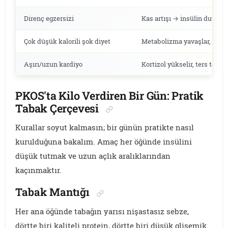
Direnç egzersizi
Kas artışı → insülin duyarlıl
Çok düşük kalorili şok diyet
Metabolizma yavaşlar, kas er
Aşırı/uzun kardiyo
Kortizol yükselir, ters tepebi
PKOS'ta Kilo Verdiren Bir Gün: Pratik
Tabak Çerçevesi
Kurallar soyut kalmasın; bir günün pratikte nasıl
kurulduğuna bakalım. Amaç her öğünde insülini
düşük tutmak ve uzun açlık aralıklarından
kaçınmaktır.
Tabak Mantığı
Her ana öğünde tabağın yarısı nişastasız sebze,
dörtte biri kaliteli protein, dörtte biri düşük glisemik