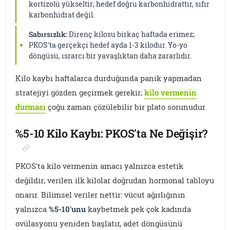
kortizolü yükseltir; hedef doğru karbonhidrattır, sıfır
karbonhidrat değil.
Sabırsızlık:
Direnç kilosu birkaç haftada erimez;
PKOS'ta gerçekçi hedef ayda 1-3 kilodur. Yo-yo
döngüsü, ısrarcı bir yavaşlıktan daha zararlıdır.
Kilo kaybı haftalarca durduğunda panik yapmadan
stratejiyi gözden geçirmek gerekir;
kilo vermenin
durması
çoğu zaman çözülebilir bir plato sorunudur.
%5-10 Kilo Kaybı: PKOS'ta Ne Değişir?
PKOS'ta kilo vermenin amacı yalnızca estetik
değildir; verilen ilk kilolar doğrudan hormonal tabloyu
onarır. Bilimsel veriler nettir: vücut ağırlığının
yalnızca
%5-10'unu
kaybetmek pek çok kadında
ovülasyonu yeniden başlatır, adet döngüsünü