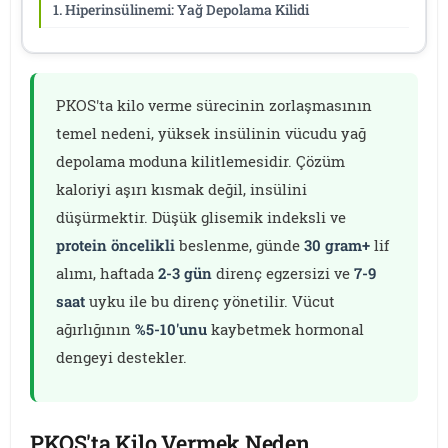
1. Hiperinsülinemi: Yağ Depolama Kilidi
PKOS'ta kilo verme sürecinin zorlaşmasının
temel nedeni, yüksek insülinin vücudu yağ
depolama moduna kilitlemesidir. Çözüm
kaloriyi aşırı kısmak değil, insülini
düşürmektir. Düşük glisemik indeksli ve
protein öncelikli
beslenme, günde
30 gram+
lif
alımı, haftada
2-3 gün
direnç egzersizi ve
7-9
saat
uyku ile bu direnç yönetilir. Vücut
ağırlığının
%5-10'unu
kaybetmek hormonal
dengeyi destekler.
PKOS'ta Kilo Vermek Neden