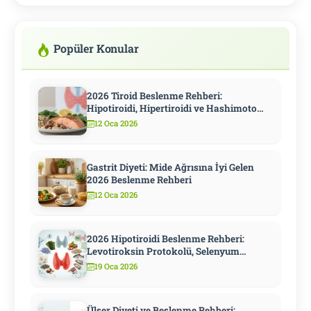
Popüler Konular
2026 Tiroid Beslenme Rehberi:
Hipotiroidi, Hipertiroidi ve Hashimoto
İçin Kapsamlı Diyet
12 Oca 2026
Gastrit Diyeti: Mide Ağrısına İyi Gelen
2026 Beslenme Rehberi
12 Oca 2026
2026 Hipotiroidi Beslenme Rehberi:
Levotiroksin Protokolü, Selenyum
Stratejisi ve Metabolizmayı Hızlandıran
19 Oca 2026
10 Adım
Ülser Diyeti ve Beslenme Rehberi: