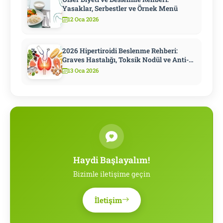
Yasaklar, Serbestler ve Örnek Menü
12 Oca 2026
2026 Hipertiroidi Beslenme Rehberi:
Graves Hastalığı, Toksik Nodül ve Anti-
Tiroid İlaç Döneminde Diyet
13 Oca 2026
Haydi Başlayalım!
Bizimle iletişime geçin
İletişim