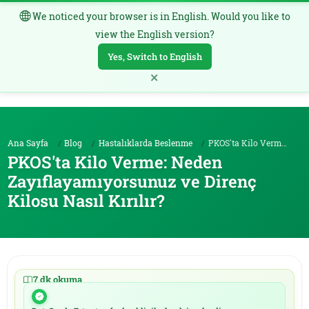
We noticed your browser is in English. Would you like to
TR
view the English version?
Yes, Switch to English
×
Ana Sayfa
Blog
Hastalıklarda Beslenme
PKOS'ta Kilo Verme: Neden Zayıflayamıyorsunuz...
PKOS'ta Kilo Verme: Neden
Zayıflayamıyorsunuz ve Direnç
Kilosu Nasıl Kırılır?
7 dk okuma
|
20.05.2026