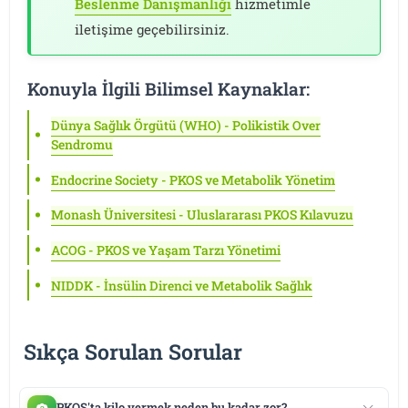
Beslenme Danışmanlığı
hizmetimle
iletişime geçebilirsiniz.
Konuyla İlgili Bilimsel Kaynaklar:
Dünya Sağlık Örgütü (WHO) - Polikistik Over
Sendromu
Endocrine Society - PKOS ve Metabolik Yönetim
Monash Üniversitesi - Uluslararası PKOS Kılavuzu
ACOG - PKOS ve Yaşam Tarzı Yönetimi
NIDDK - İnsülin Direnci ve Metabolik Sağlık
Sıkça Sorulan Sorular
PKOS'ta kilo vermek neden bu kadar zor?