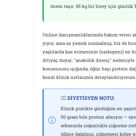
önem taşır. 65 kg bir birey için günlük
Online danışmanlıklarımda bakım veren ai
yiyor; ama az yemek normalmiş, biz de bıra
yaşlılarda kas erimesinin (sarkopeni) en b
ihtiyaç duyar; "anabolik direnç" nedeniyle
konsensusu ışığında, öğün başı protein dağı
kendi klinik notlarımla detaylandırıyorum
👩‍⚕️ DİYETİSYEN NOTU:
Klinik pratikte gördüğüm en şaşırt
50 gram bile protein almıyor — oy
arkasında çoğunlukla çiğneme zorlu
öğüne dağılmış, çiğnemesi kolay pr