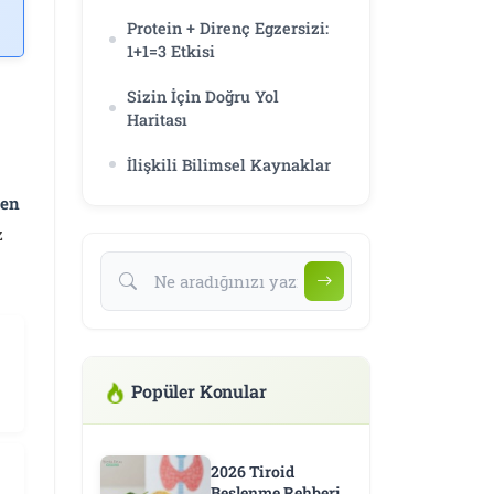
Protein + Direnç Egzersizi:
1+1=3 Etkisi
Sizin İçin Doğru Yol
Haritası
İlişkili Bilimsel Kaynaklar
jen
z
Popüler Konular
2026 Tiroid
Beslenme Rehberi: