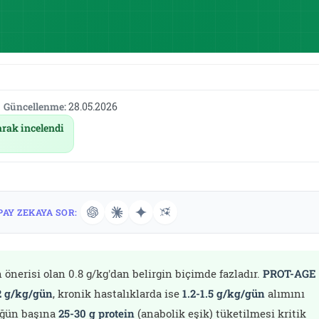
Güncellenme:
28.05.2026
arak incelendi
PAY ZEKAYA SOR:
n önerisi olan 0.8 g/kg'dan belirgin biçimde fazladır.
PROT-AGE
.2 g/kg/gün
, kronik hastalıklarda ise
1.2-1.5 g/kg/gün
alımını
öğün başına
25-30 g protein
(anabolik eşik) tüketilmesi kritik