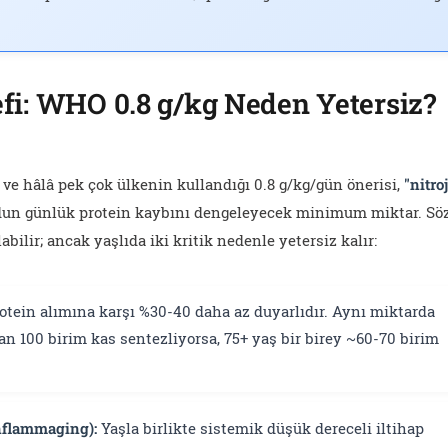
efi: WHO 0.8 g/kg Neden Yetersiz?
 ve hâlâ pek çok ülkenin kullandığı 0.8 g/kg/gün önerisi,
"nitro
dun günlük protein kaybını dengeleyecek minimum miktar. Sö
abilir; ancak yaşlıda iki kritik nedenle yetersiz kalır:
otein alımına karşı %30-40 daha az duyarlıdır. Aynı miktarda
san 100 birim kas sentezliyorsa, 75+ yaş bir birey ~60-70 birim
nflammaging):
Yaşla birlikte sistemik düşük dereceli iltihap