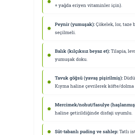
+ yağda eriyen vitaminler için).
Peynir (yumuşak):
Çökelek, lor, taze 
seçilmeli.
Balık (kılçıksız beyaz et):
Tilapia, lev
yumuşak doku.
Tavuk göğsü (yavaş pişirilmiş):
Düdük
Kıyma haline çevrilerek köfte/dolma d
Mercimek/nohut/fasulye (haşlanmış 
haline getirildiğinde disfaji uyumlu.
Süt-tabanlı puding ve sahlep:
Tatlı i