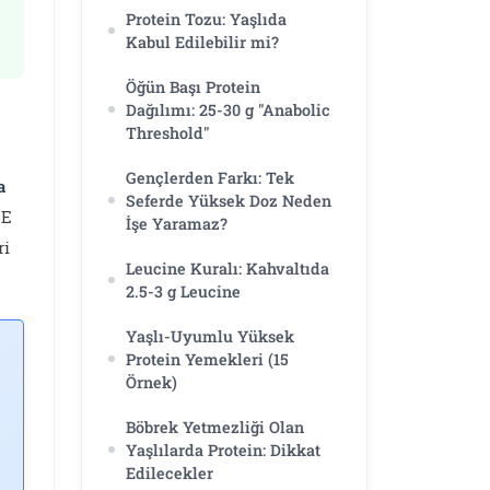
Protein Tozu: Yaşlıda
Kabul Edilebilir mi?
Öğün Başı Protein
Dağılımı: 25-30 g "Anabolic
Threshold"
Gençlerden Farkı: Tek
a
Seferde Yüksek Doz Neden
GE
İşe Yaramaz?
ri
Leucine Kuralı: Kahvaltıda
2.5-3 g Leucine
Yaşlı-Uyumlu Yüksek
Protein Yemekleri (15
Örnek)
Böbrek Yetmezliği Olan
Yaşlılarda Protein: Dikkat
Edilecekler