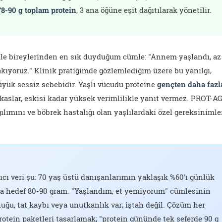
78-90 g toplam protein
, 3 ana öğüne eşit dağıtılarak yönetilir.
le bireylerinden en sık duyduğum cümle: "Annem yaşlandı, az
kıyoruz." Klinik pratiğimde gözlemlediğim üzere bu yanılgı,
üyük sessiz sebebidir. Yaşlı vücudu proteine
gençten daha fazl
 kaslar, eskisi kadar yüksek verimlilikle yanıt vermez. PROT-A
lımını ve böbrek hastalığı olan yaşlılardaki özel gereksinimle
.
ıcı veri şu: 70 yaş üstü danışanlarımın yaklaşık %60'ı günlük
sa hedef 80-90 gram. "Yaşlandım, et yemiyorum" cümlesinin
ğu, tat kaybı veya unutkanlık var; iştah değil. Çözüm her
otein paketleri tasarlamak; "protein gününde tek seferde 90 g