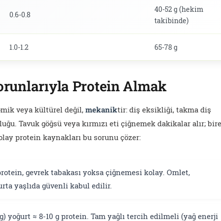
40-52 g (hekim
0.6-0.8
takibinde)
1.0-1.2
65-78 g
orunlarıyla Protein Almak
omik veya kültürel değil,
mekanik
tir: diş eksikliği, takma diş
luğu. Tavuk göğsü veya kırmızı eti çiğnemek dakikalar alır; bir
olay protein kaynakları bu sorunu çözer:
 protein, gevrek tabakası yoksa çiğnemesi kolay. Omlet,
ta yaşlıda güvenli kabul edilir.
g) yoğurt ≈ 8-10 g protein. Tam yağlı tercih edilmeli (yağ enerji