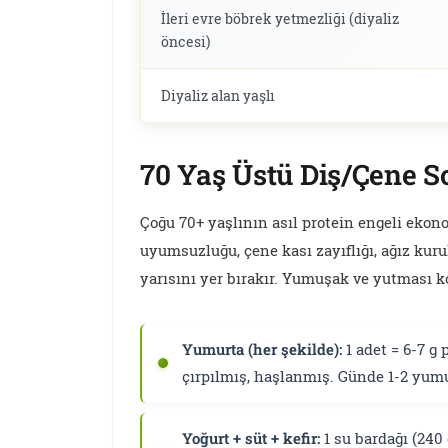
İleri evre böbrek yetmezliği (diyaliz
öncesi)
Diyaliz alan yaşlı
70 Yaş Üstü Diş/Çene S
Çoğu 70+ yaşlının asıl protein engeli ekon
uyumsuzluğu, çene kası zayıflığı, ağız kuru
yarısını yer bırakır. Yumuşak ve yutması k
Yumurta (her şekilde):
1 adet = 6-7 g
çırpılmış, haşlanmış. Günde 1-2 yumur
Yoğurt + süt + kefir:
1 su bardağı (240 