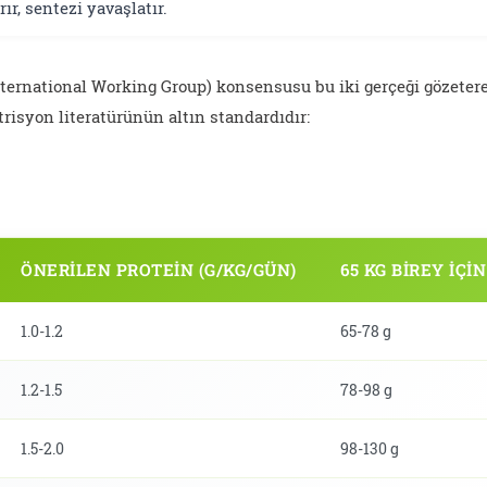
ır, sentezi yavaşlatır.
ernational Working Group) konsensusu bu iki gerçeği gözeter
utrisyon literatürünün altın standardıdır:
ÖNERILEN PROTEIN (G/KG/GÜN)
65 KG BIREY IÇIN
1.0-1.2
65-78 g
1.2-1.5
78-98 g
1.5-2.0
98-130 g