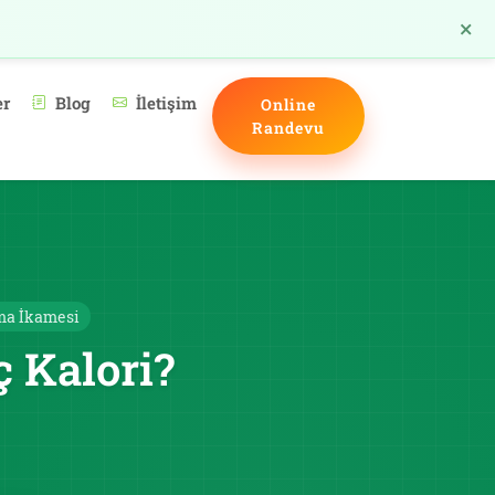
×
TR
er
Blog
İletişim
Online
Randevu
ma İkamesi
 Kalori?