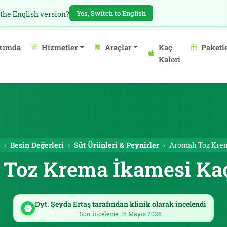
Yes, Switch to English
 the English version?
kımda
Hizmetler
Araçlar
Kaç
Paketl
Kalori
Besin Değerleri
Süt Ürünleri & Peynirler
Aromalı Toz Kre
 Toz Krema İkamesi Kaç
Dyt. Şeyda Ertaş tarafından klinik olarak incelendi
Son inceleme: 16 Mayıs 2026