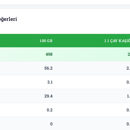
ğerleri
100 GR
1 1 ÇAY KAŞI
498
2
56.2
2
3.1
0
29.4
1
0.2
0
0
0