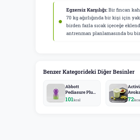
Egzersiz Karşılığı:
Bir fincan kah
70 kg ağırlığında bir kişi için y
birden fazla sıcak içeceğe eklend
antrenman planlamasında bu biri
Benzer Kategorideki Diğer Besinler
Abbott
Activ
Pediasure Plus
Avok
Fiber
101
72
kcal
kca