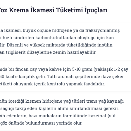
Toz Krema İkamesi Tüketimi İpuçları
a ikamesi, büyük ölçüde hidrojene ya da fraksiyonlanmış
i hızlı sindirilen karbonhidratlardan oluştuğu için kan
lir. Düzenli ve yüksek miktarda tüketildiğinde insülin
n trigliserit düzeylerine zemin hazırlayabilir.
da bir fincan çay veya kahve için 5-10 gram (yaklaşık 1-2 çay
0 kcal'e karşılık gelir. Tatlı aromalı çeşitlerinde ilave şeker
tiketi okuyarak içerik kontrolü yapmak faydalıdır.
ün içerdiği kısmen hidrojene yağ türleri trans yağ kaynağı
ağlığı takip eden kişilerin alımı sınırlandırması gerekir.
cih edenlerin, bazı markaların formülünde kazeinat (süt
i göz önünde bulundurması yerinde olur.