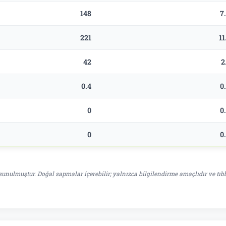
148
7
221
11
42
2
0.4
0
0
0
0
0
unulmuştur. Doğal sapmalar içerebilir; yalnızca bilgilendirme amaçlıdır ve tıb