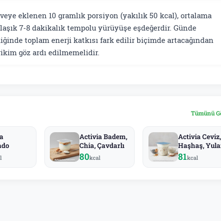
veye eklenen 10 gramlık porsiyon (yakılık 50 kcal), ortalama
aklaşık 7-8 dakikalık tempolu yürüyüşe eşdeğerdir. Günde
iğinde toplam enerji katkısı fark edilir biçimde artacağından
kim göz ardı edilmemelidir.
Tümünü G
ia
Activia Badem,
Activia Ceviz,
ado
Chia, Çavdarlı
Haşhaş, Yulaf
80
81
l
kcal
kcal