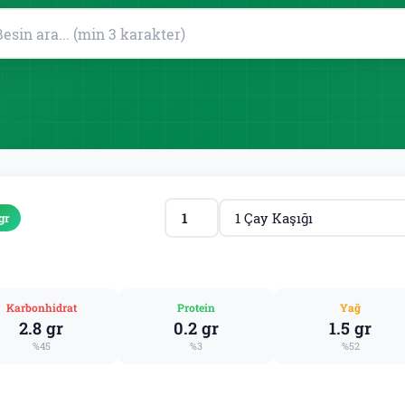
gr
Karbonhidrat
Protein
Yağ
2.8 gr
0.2 gr
1.5 gr
%45
%3
%52