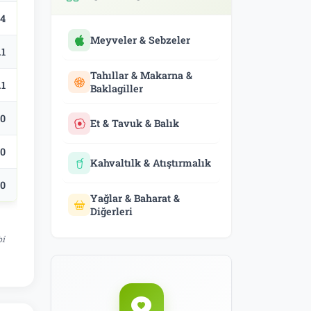
.4
Meyveler & Sebzeler
.1
Tahıllar & Makarna &
.1
Baklagiller
.0
Et & Tavuk & Balık
.0
Kahvaltılk & Atıştırmalık
.0
Yağlar & Baharat &
Diğerleri
bi