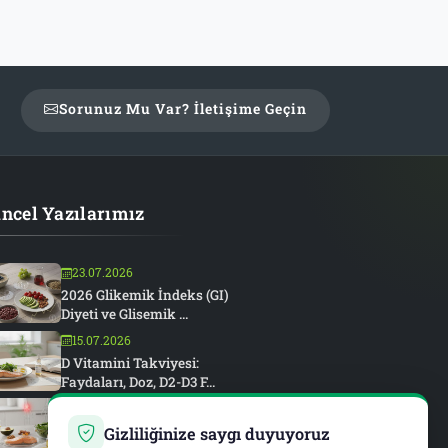
Sorunuz Mu Var? İletişime Geçin
ncel Yazılarımız
23.07.2026
2026 Glikemik İndeks (GI)
Diyeti ve Glisemik ...
15.07.2026
D Vitamini Takviyesi:
Faydaları, Doz, D2-D3 F...
15.07.2026
Romatoid Artrit ve
Gizliliğinize saygı duyuyoruz