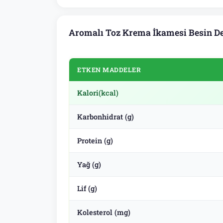
Aromalı Toz Krema İkamesi Besin De
ETKEN MADDELER
Kalori
(kcal)
Karbonhidrat (g)
Protein (g)
Yağ (g)
Lif (g)
Kolesterol (mg)