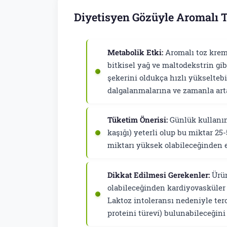
Diyetisyen Gözüyle Aromalı 
Metabolik Etki:
Aromalı toz krem
bitkisel yağ ve maltodekstrin gib
şekerini oldukça hızlı yükseltebi
dalgalanmalarına ve zamanla arta
Tüketim Önerisi:
Günlük kullanım
kaşığı) yeterli olup bu miktar 25-5
miktarı yüksek olabileceğinden e
Dikkat Edilmesi Gerekenler:
Ürün
olabileceğinden kardiyovasküler s
Laktoz intoleransı nedeniyle ter
proteini türevi) bulunabileceğin