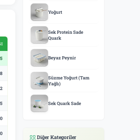
Yoğurt
Sek Protein Sade
Quark
ĞI
Beyaz Peynir
5
.8
Süzme Yoğurt (Tam
Yağlı)
.2
.5
Sek Quark Sade
.0
.0
Diğer Kategoriler