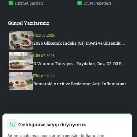
Hizmet Şartları
Diyet Paketleri
Güncel Yazılarımız
23.07.2026
2026 Glikemik İndeks (GI) Diyeti ve Glisemik ...
15.07.2026
D Vitamini Takviyesi: Faydaları, Doz, D2-D3 F...
15.07.2026
Romatoid Artrit ve Beslenme: Anti-İnflamatuar...
Gizliliğinize saygı duyuyoruz
PIAR MEDYA
Sitemiz çalışması için zorunlu çerezler kullanır; izin
WEB DEVELOPMENT & SEO