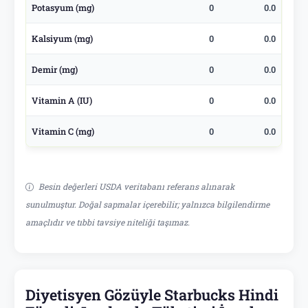
Potasyum (mg)
0
0.0
Kalsiyum (mg)
0
0.0
Demir (mg)
0
0.0
Vitamin A (IU)
0
0.0
Vitamin C (mg)
0
0.0
Besin değerleri USDA veritabanı referans alınarak
sunulmuştur. Doğal sapmalar içerebilir; yalnızca bilgilendirme
amaçlıdır ve tıbbi tavsiye niteliği taşımaz.
Diyetisyen Gözüyle Starbucks Hindi