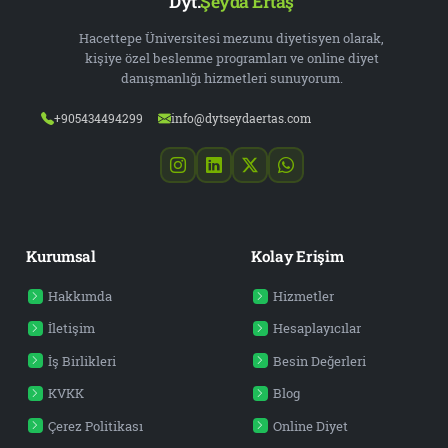
Dyt.
Şeyda Ertaş
Hacettepe Üniversitesi mezunu diyetisyen olarak,
kişiye özel beslenme programları ve online diyet
danışmanlığı hizmetleri sunuyorum.
+905434494299
info@dytseydaertas.com
Kurumsal
Kolay Erişim
Hakkımda
Hizmetler
İletişim
Hesaplayıcılar
İş Birlikleri
Besin Değerleri
KVKK
Blog
Çerez Politikası
Online Diyet