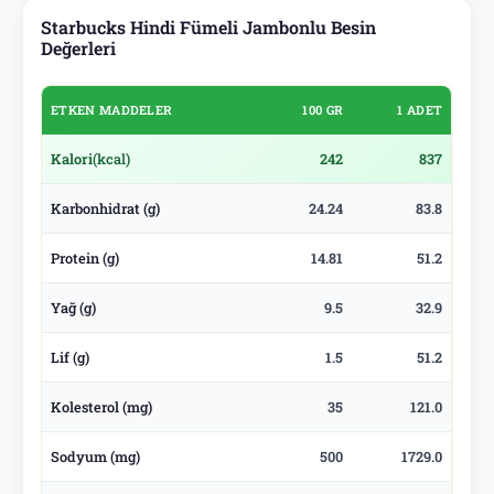
Starbucks Hindi Fümeli Jambonlu Besin
Değerleri
ETKEN MADDELER
100 GR
1 ADET
Kalori
(kcal)
242
837
Karbonhidrat (g)
24.24
83.8
Protein (g)
14.81
51.2
Yağ (g)
9.5
32.9
Lif (g)
1.5
51.2
Kolesterol (mg)
35
121.0
Sodyum (mg)
500
1729.0