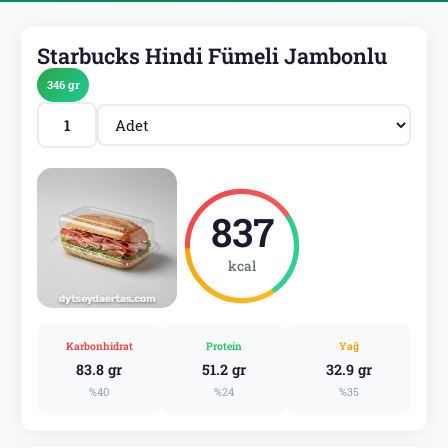
Starbucks Hindi Fümeli Jambonlu
346 gr
837
kcal
Karbonhidrat
Protein
Yağ
83.8 gr
51.2 gr
32.9 gr
%40
%24
%35