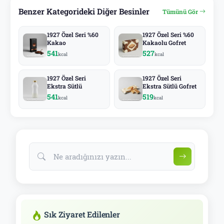
Benzer Kategorideki Diğer Besinler
Tümünü Gör
1927 Özel Seri %60
1927 Özel Seri %60
Kakao
Kakaolu Gofret
541
527
kcal
kcal
1927 Özel Seri
1927 Özel Seri
Ekstra Sütlü
Ekstra Sütlü Gofret
541
519
kcal
kcal
Sık Ziyaret Edilenler