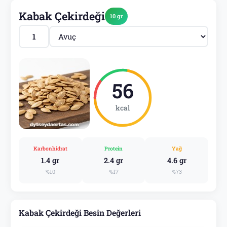
Kabak Çekirdeği
10 gr
56
kcal
Karbonhidrat
Protein
Yağ
1.4 gr
2.4 gr
4.6 gr
%10
%17
%73
Kabak Çekirdeği Besin Değerleri