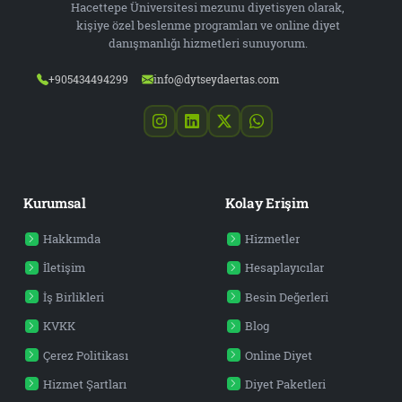
Hacettepe Üniversitesi mezunu diyetisyen olarak,
kişiye özel beslenme programları ve online diyet
danışmanlığı hizmetleri sunuyorum.
+905434494299
info@dytseydaertas.com
Kurumsal
Kolay Erişim
Hakkımda
Hizmetler
İletişim
Hesaplayıcılar
İş Birlikleri
Besin Değerleri
KVKK
Blog
Çerez Politikası
Online Diyet
Hizmet Şartları
Diyet Paketleri