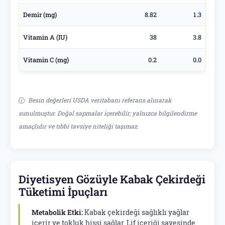
Demir (mg)
8.82
1.3
Vitamin A (IU)
38
3.8
Vitamin C (mg)
0.2
0.0
Besin değerleri USDA veritabanı referans alınarak
sunulmuştur. Doğal sapmalar içerebilir; yalnızca bilgilendirme
amaçlıdır ve tıbbi tavsiye niteliği taşımaz.
Diyetisyen Gözüyle Kabak Çekirdeği
Tüketimi İpuçları
Metabolik Etki:
Kabak çekirdeği sağlıklı yağlar
içerir ve tokluk hissi sağlar. Lif içeriği sayesinde