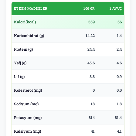
ETKEN MADDELER
100 GR
1 AVUÇ
Kalori
(kcal)
559
56
Karbonhidrat (g)
14.22
1.4
Protein (g)
24.4
2.4
Yağ (g)
45.6
4.6
Lif (g)
8.8
0.9
Kolesterol (mg)
0
0.0
Sodyum (mg)
18
1.8
Potasyum (mg)
814
81.4
Kalsiyum (mg)
41
4.1