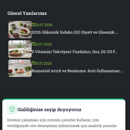
Güncel Yazılarımız
23.07.2026
2026 Glikemik İndeks (GI) Diyeti ve Glisemik ...
15.07.2026
D Vitamini Takviyesi: Faydaları, Doz, D2-D3 F...
15.07.2026
Romatoid Artrit ve Beslenme: Anti-İnflamatuar...
Gizliliğinize saygı duyuyoruz
PIAR MEDYA
Sitemiz çalışması için zorunlu çerezler kullanır; izin
WEB DEVELOPMENT & SEO
verdiğinizde site deneyimini iyileştirmek için analitik çerezler