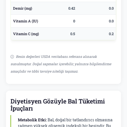
Demir (mg)
0.42
0.0
Vitamin A (IU)
0
0.0
Vitamin C (mg)
0.5
0.2
Besin değerleri USDA veritabanı referans alınarak
sunulmuştur. Doğal sapmalar içerebilir; yalnızca bilgilendirme
amaçlıdır ve tıbbi tavsiye niteliği taşımaz.
Diyetisyen Gözüyle Bal Tüketimi
İpuçları
Metabolik Etki:
Bal, doğal bir tatlandırıcı olmasına
rağmen yüksek glisemik indeksli bir besindir. Bu