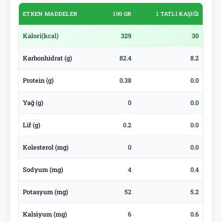
ETKEN MADDELER
100 GR
1 TATLI KAŞIĞI
Kalori
(kcal)
329
30
Karbonhidrat (g)
82.4
8.2
Protein (g)
0.38
0.0
Yağ (g)
0
0.0
Lif (g)
0.2
0.0
Kolesterol (mg)
0
0.0
Sodyum (mg)
4
0.4
Potasyum (mg)
52
5.2
Kalsiyum (mg)
6
0.6