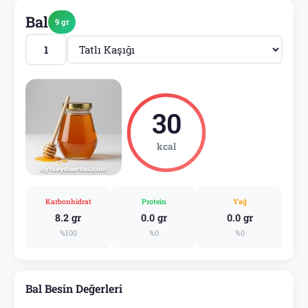
Bal
9 gr
30
kcal
Karbonhidrat
Protein
Yağ
8.2 gr
0.0 gr
0.0 gr
%100
%0
%0
Bal Besin Değerleri