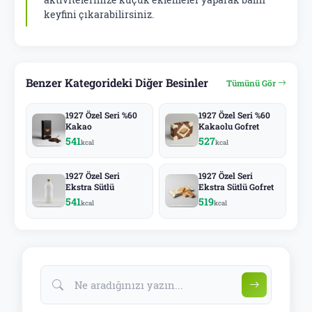
keyfini çıkarabilirsiniz.
Benzer Kategorideki Diğer Besinler
Tümünü Gör
1927 Özel Seri %60
1927 Özel Seri %60
Kakao
Kakaolu Gofret
541
527
kcal
kcal
1927 Özel Seri
1927 Özel Seri
Ekstra Sütlü
Ekstra Sütlü Gofret
541
519
kcal
kcal