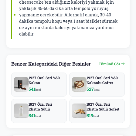
cheesecake'ten aldığınız kaloriyi yakmak için
yaklaşık 45-60 dakika orta tempolu yürüyüş
yapmanız gerekebilir. Alternatif olarak, 30-40
dakika tempolu koşu veya 1 saat bisiklet sürmek
de aynı miktarda kaloriyi yakmanıza yardımcı
olabilir.
Benzer Kategorideki Diğer Besinler
Tümünü Gör
1927 Özel Seri %60
1927 Özel Seri %60
Kakao
Kakaolu Gofret
541
527
kcal
kcal
1927 Özel Seri
1927 Özel Seri
Ekstra Sütlü
Ekstra Sütlü Gofret
541
519
kcal
kcal