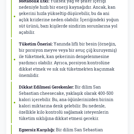
Metabolik Etki:
Yüksek yağ ve şeker içeriği
nedeniyle hızlı bir enerji kaynağıdır. Ancak, kan
şekerini hızla yükseltip düşürebilir, bu da ani
açlık krizlerine neden olabilir. İçeriğindeki yoğun
süt ürünü, bazı kişilerde sindirim sorunlarına yol
açabilir.
Tüketim Önerisi:
Yanında lifli bir besin (örneğin,
bir porsiyon meyve veya bir avuç çiğ kuruyemiş)
ile tüketmek, kan şekerinin dengelenmesine
yardımcı olabilir. Ayrıca, porsiyon kontrolüne
dikkat etmek ve sık sık tüketmekten kaçınmak
önemlidir.
Dikkat Edilmesi Gerekenler:
Bir dilim San
Sebastian cheesecake, yaklaşık olarak 400-500
kalori içerebilir. Bu, ana öğünlerinizden birinin
kalori miktarına denk gelebilir. Bu nedenle,
özellikle kilo kontrolü sağlamak isteyenlerin
tüketim sıklığına dikkat etmesi gerekir.
Egzersiz Karşılığı:
Bir dilim San Sebastian