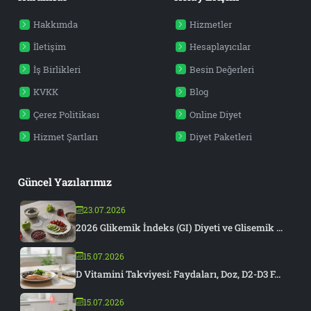
Hakkımda
Hizmetler
İletişim
Hesaplayıcılar
İş Birlikleri
Besin Değerleri
KVKK
Blog
Çerez Politikası
Online Diyet
Hizmet Şartları
Diyet Paketleri
Güncel Yazılarımız
23.07.2026
2026 Glikemik İndeks (GI) Diyeti ve Glisemik ...
15.07.2026
D Vitamini Takviyesi: Faydaları, Doz, D2-D3 F...
15.07.2026