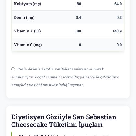
Kalsiyum (mg)
80
64.0
Demir (mg)
0.4
0.3
Vitamin A (IU)
180
143.9
Vitamin C (mg)
0
0.0
Besin değerleri USDA veritabanı referans alınarak
sunulmuştur. Doğal sapmalar içerebilir; yalnızca bilgilendirme
amaçlıdır ve tıbbi tavsiye niteliği taşımaz.
Diyetisyen Gözüyle San Sebastian
Cheesecake Tüketimi İpuçları