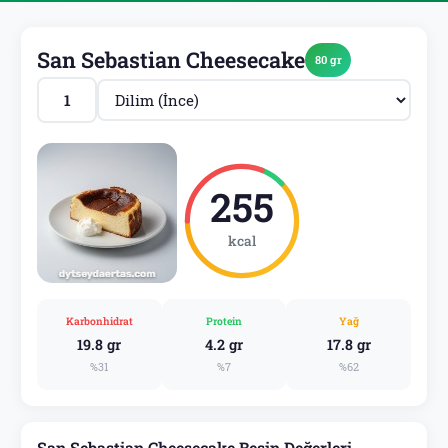
San Sebastian Cheesecake
80 gr
255
kcal
Karbonhidrat
Protein
Yağ
19.8 gr
4.2 gr
17.8 gr
%31
%7
%62
San Sebastian Cheesecake Besin Değerleri