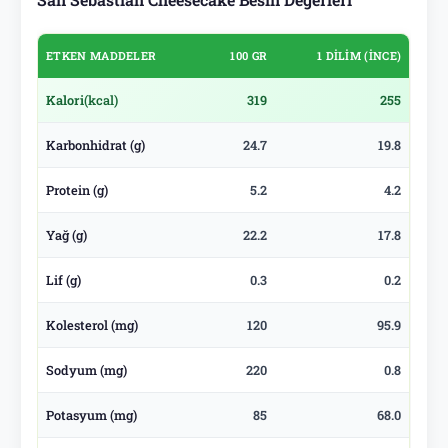
ETKEN MADDELER
100 GR
1 DILIM (İNCE)
Kalori
(kcal)
319
255
Karbonhidrat (g)
24.7
19.8
Protein (g)
5.2
4.2
Yağ (g)
22.2
17.8
Lif (g)
0.3
0.2
Kolesterol (mg)
120
95.9
Sodyum (mg)
220
0.8
Potasyum (mg)
85
68.0