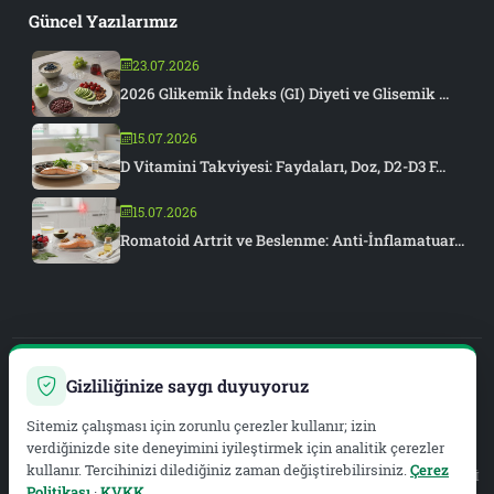
Güncel Yazılarımız
23.07.2026
2026 Glikemik İndeks (GI) Diyeti ve Glisemik ...
15.07.2026
D Vitamini Takviyesi: Faydaları, Doz, D2-D3 F...
15.07.2026
Romatoid Artrit ve Beslenme: Anti-İnflamatuar...
Gizliliğinize saygı duyuyoruz
PIAR MEDYA
Sitemiz çalışması için zorunlu çerezler kullanır; izin
WEB DEVELOPMENT & SEO
verdiğinizde site deneyimini iyileştirmek için analitik çerezler
kullanır. Tercihinizi dilediğiniz zaman değiştirebilirsiniz.
Çerez
Yasal Hizmet Sağlayıcı:
METAZEN BİLİŞİM VE DANIŞMANLIK LİMİTED ŞİRKETİ
Politikası
·
KVKK