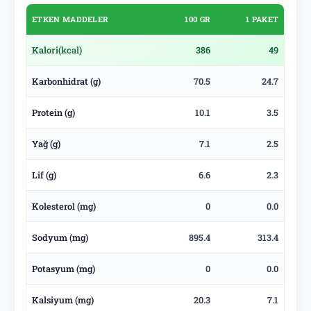
ETKEN MADDELER
100 GR
1 PAKET
Kalori
(kcal)
386
49
Karbonhidrat (g)
70.5
24.7
Protein (g)
10.1
3.5
Yağ (g)
7.1
2.5
Lif (g)
6.6
2.3
Kolesterol (mg)
0
0.0
Sodyum (mg)
895.4
313.4
Potasyum (mg)
0
0.0
Kalsiyum (mg)
20.3
7.1