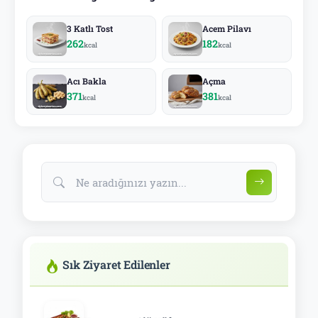
3 Katlı Tost
Acem Pilavı
262
182
kcal
kcal
Acı Bakla
Açma
371
381
kcal
kcal
Sık Ziyaret Edilenler