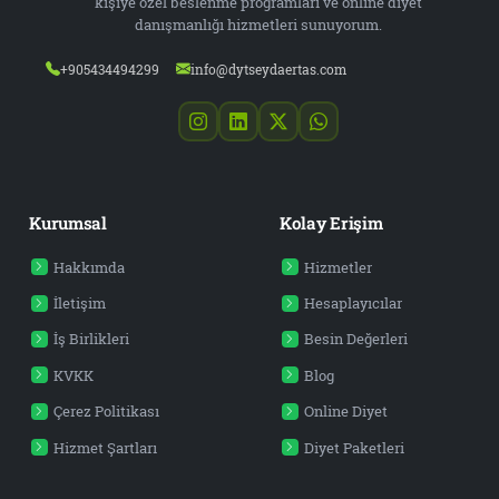
kişiye özel beslenme programları ve online diyet
danışmanlığı hizmetleri sunuyorum.
+905434494299
info@dytseydaertas.com
Kurumsal
Kolay Erişim
Hakkımda
Hizmetler
İletişim
Hesaplayıcılar
İş Birlikleri
Besin Değerleri
KVKK
Blog
Çerez Politikası
Online Diyet
Hizmet Şartları
Diyet Paketleri