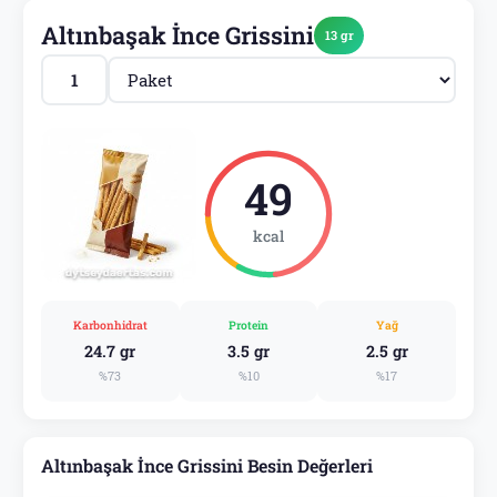
Altınbaşak İnce Grissini
13 gr
49
kcal
Karbonhidrat
Protein
Yağ
24.7 gr
3.5 gr
2.5 gr
%73
%10
%17
Altınbaşak İnce Grissini Besin Değerleri