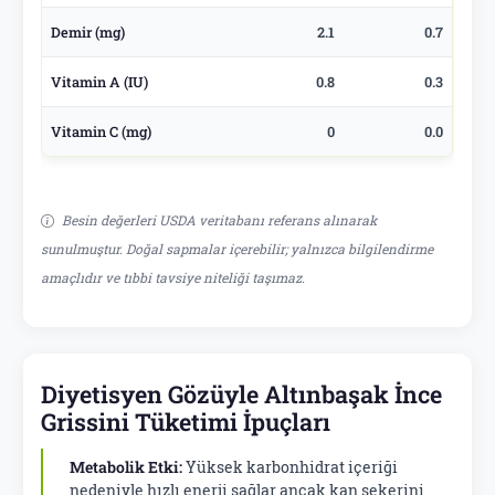
Demir (mg)
2.1
0.7
Vitamin A (IU)
0.8
0.3
Vitamin C (mg)
0
0.0
Besin değerleri USDA veritabanı referans alınarak
sunulmuştur. Doğal sapmalar içerebilir; yalnızca bilgilendirme
amaçlıdır ve tıbbi tavsiye niteliği taşımaz.
Diyetisyen Gözüyle Altınbaşak İnce
Grissini Tüketimi İpuçları
Metabolik Etki:
Yüksek karbonhidrat içeriği
nedeniyle hızlı enerji sağlar ancak kan şekerini