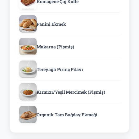
Komagene Çiğ Köfte
Panini Ekmek
Makarna (Pişmiş)
Tereyağlı Pirinç Pilavı
Kırmızı/Yeşil Mercimek (Pişmiş)
Organik Tam Buğday Ekmeği