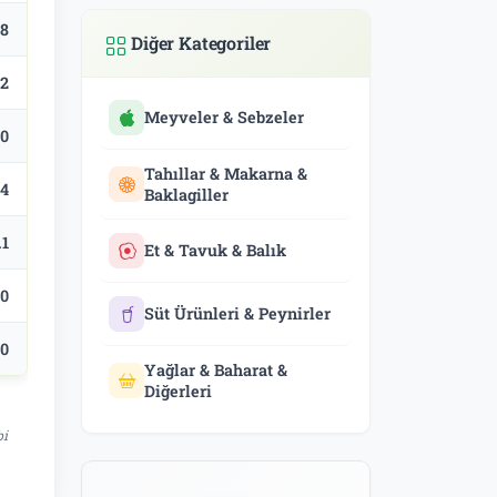
.8
Diğer Kategoriler
.2
Meyveler & Sebzeler
.0
Tahıllar & Makarna &
.4
Baklagiller
.1
Et & Tavuk & Balık
.0
Süt Ürünleri & Peynirler
.0
Yağlar & Baharat &
Diğerleri
bi