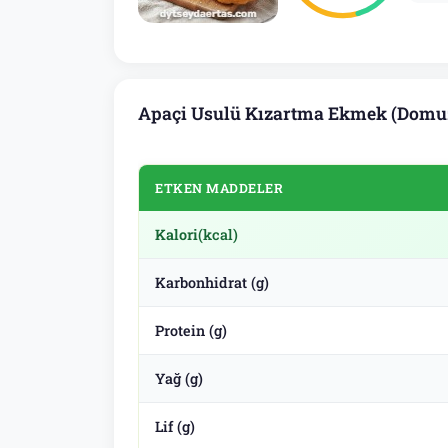
Apaçi Usulü Kızartma Ekmek (Domuz 
ETKEN MADDELER
Kalori
(kcal)
Karbonhidrat (g)
Protein (g)
Yağ (g)
Lif (g)