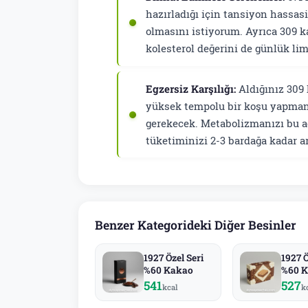
hazırladığı için tansiyon hassas
olmasını istiyorum. Ayrıca 309 k
kolesterol değerini de günlük lim
Egzersiz Karşılığı:
Aldığınız 309 
yüksek tempolu bir koşu yapmanı
gerekecek. Metabolizmanızı bu a
tüketiminizi 2-3 bardağa kadar a
Benzer Kategorideki Diğer Besinler
1927 Özel Seri
1927 Ö
%60 Kakao
%60 K
Gofre
541
527
kcal
k