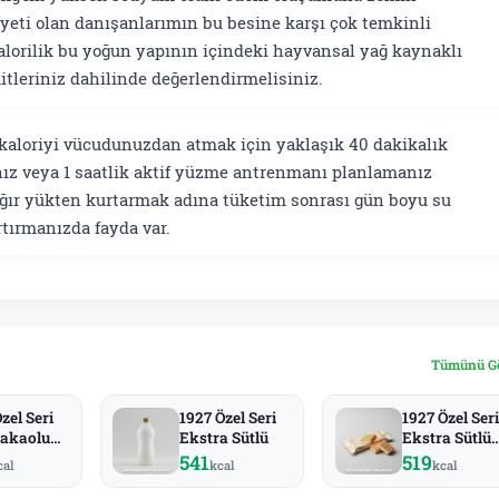
iyeti olan danışanlarımın bu besine karşı çok temkinli
alorilik bu yoğun yapının içindeki hayvansal yağ kaynaklı
itleriniz dahilinde değerlendirmelisiniz.
kaloriyi vücudunuzdan atmak için yaklaşık 40 dakikalık
z veya 1 saatlik aktif yüzme antrenmanı planlamanız
ğır yükten kurtarmak adına tüketim sonrası gün boyu su
rtırmanızda fayda var.
Tümünü G
zel Seri
1927 Özel Seri
1927 Özel Seri
akaolu
Ekstra Sütlü
Ekstra Sütlü
t
Gofret
541
519
cal
kcal
kcal