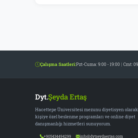
Çalışma Saatleri:
Pzt-Cuma: 9:00 - 19:00
|
Cmt: 09
Dyt.
Şeyda Ertaş
Hacettepe Üniversitesi mezunu diyetisyen olarak
kişiye özel beslenme programları ve online diyet
danışmanlığı hizmetleri sunuyorum.
+905434494299
info@dytseydaertas.com