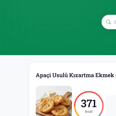
Apaçi Usulü Kızartma Ekmek (
371
kcal