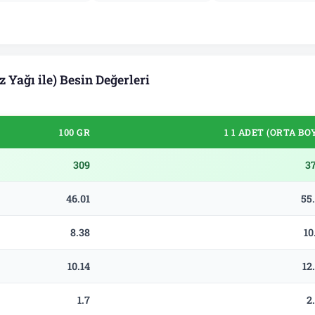
Yağı ile) Besin Değerleri
100 GR
1 1 ADET (ORTA BO
309
3
46.01
55
8.38
10
10.14
12
1.7
2