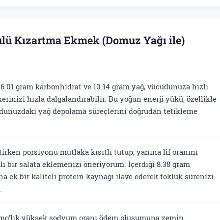
ulü Kızartma Ekmek (Domuz Yağı ile)
6.01 gram karbonhidrat ve 10.14 gram yağ, vücudunuza hızlı
kerinizi hızla dalgalandırabilir. Bu yoğun enerji yükü, özellikle
dunuzdaki yağ depolama süreçlerini doğrudan tetikleme
rken porsiyonu mutlaka kısıtlı tutup, yanına lif oranını
lı bir salata eklemenizi öneriyorum. İçerdiği 8.38 gram
 ek bir kaliteli protein kaynağı ilave ederek tokluk sürenizi
.
mg'lık yüksek sodyum oranı ödem oluşumuna zemin