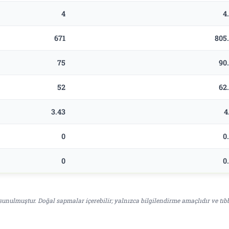
4
4
671
805
75
90
52
62
3.43
4
0
0
0
0
unulmuştur. Doğal sapmalar içerebilir; yalnızca bilgilendirme amaçlıdır ve tıb