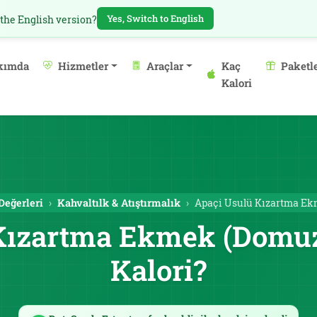
Yes, Switch to English
 the English version?
kımda
Hizmetler
Araçlar
Kaç
Paketl
Kalori
Değerleri
Kahvaltılk & Atıştırmalık
Apaçi Usulü Kızartma Ek
Kızartma Ekmek (Domuz 
Kalori?