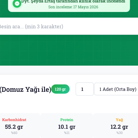
Dyt. Şeyda Ertaş tarafından klinik olarak incelendi
Son inceleme: 17 Mayıs 2026
Domuz Yağı ile)
120 gr
Karbonhidrat
Protein
Yağ
55.2 gr
10.1 gr
12.2 gr
%60
%11
%30