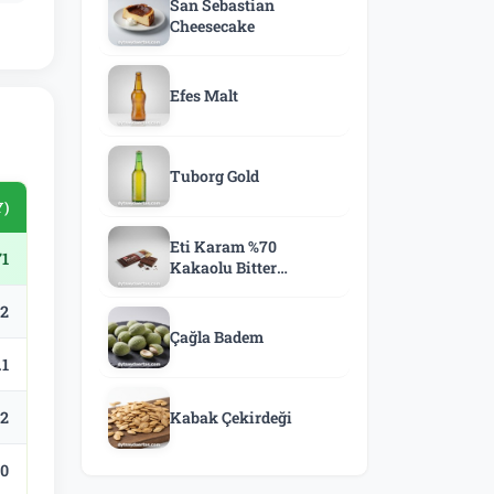
San Sebastian
Cheesecake
Efes Malt
Tuborg Gold
Y)
Eti Karam %70
71
Kakaolu Bitter
Çikolata
.2
Çağla Badem
.1
.2
Kabak Çekirdeği
.0