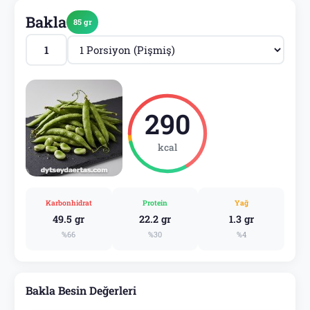
Bakla
85 gr
290
kcal
Karbonhidrat
Protein
Yağ
49.5 gr
22.2 gr
1.3 gr
%66
%30
%4
Bakla Besin Değerleri