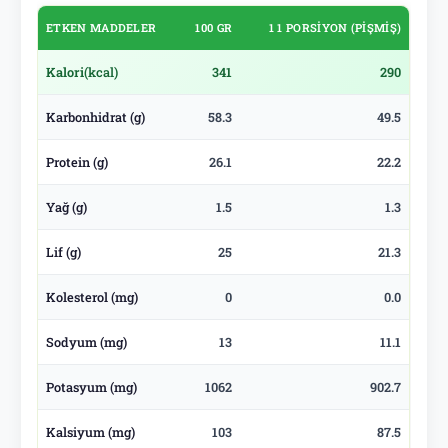
ETKEN MADDELER
100 GR
1 1 PORSIYON (PIŞMIŞ)
Kalori
(kcal)
341
290
Karbonhidrat (g)
58.3
49.5
Protein (g)
26.1
22.2
Yağ (g)
1.5
1.3
Lif (g)
25
21.3
Kolesterol (mg)
0
0.0
Sodyum (mg)
13
11.1
Potasyum (mg)
1062
902.7
Kalsiyum (mg)
103
87.5