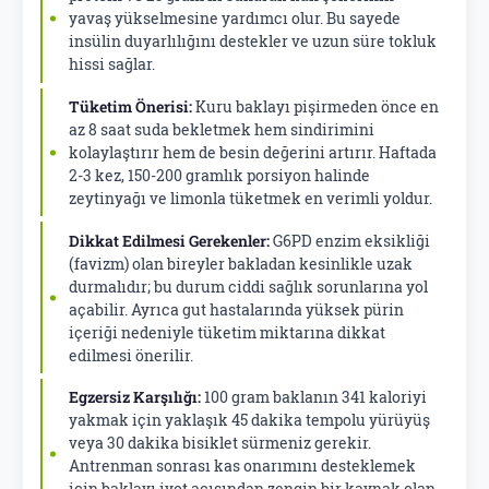
yavaş yükselmesine yardımcı olur. Bu sayede
insülin duyarlılığını destekler ve uzun süre tokluk
hissi sağlar.
Tüketim Önerisi:
Kuru baklayı pişirmeden önce en
az 8 saat suda bekletmek hem sindirimini
kolaylaştırır hem de besin değerini artırır. Haftada
2-3 kez, 150-200 gramlık porsiyon halinde
zeytinyağı ve limonla tüketmek en verimli yoldur.
Dikkat Edilmesi Gerekenler:
G6PD enzim eksikliği
(favizm) olan bireyler bakladan kesinlikle uzak
durmalıdır; bu durum ciddi sağlık sorunlarına yol
açabilir. Ayrıca gut hastalarında yüksek pürin
içeriği nedeniyle tüketim miktarına dikkat
edilmesi önerilir.
Egzersiz Karşılığı:
100 gram baklanın 341 kaloriyi
yakmak için yaklaşık 45 dakika tempolu yürüyüş
veya 30 dakika bisiklet sürmeniz gerekir.
Antrenman sonrası kas onarımını desteklemek
için baklayı iyot açısından zengin bir kaynak olan