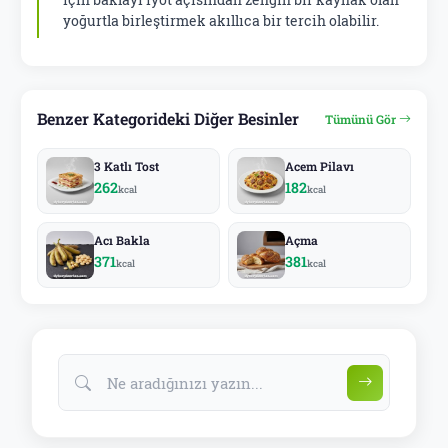
yoğurtla birleştirmek akıllıca bir tercih olabilir.
Benzer Kategorideki Diğer Besinler
Tümünü Gör
3 Katlı Tost
Acem Pilavı
262
182
kcal
kcal
Acı Bakla
Açma
371
381
kcal
kcal