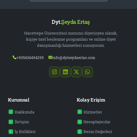
Dyt.
Şeyda Ertaş
Hacettepe Üniversitesi mezunu diyetisyen olarak,
kişiye özel beslenme programları ve online diyet
danışmanlığı hizmetleri sunuyorum.
+905434494299
info@dytseydaertas.com
Kurumsal
Kolay Erişim
Hakkımda
Hizmetler
İletişim
Hesaplayıcılar
İş Birlikleri
Besin Değerleri