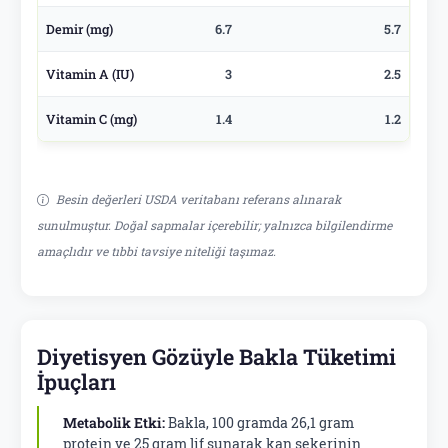
Demir (mg)
6.7
5.7
Vitamin A (IU)
3
2.5
Vitamin C (mg)
1.4
1.2
Besin değerleri USDA veritabanı referans alınarak
sunulmuştur. Doğal sapmalar içerebilir; yalnızca bilgilendirme
amaçlıdır ve tıbbi tavsiye niteliği taşımaz.
Diyetisyen Gözüyle Bakla Tüketimi
İpuçları
Metabolik Etki:
Bakla, 100 gramda 26,1 gram
protein ve 25 gram lif sunarak kan şekerinin