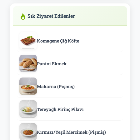
Sık Ziyaret Edilenler
Komagene Çiğ Köfte
Panini Ekmek
Makarna (Pişmiş)
Tereyağlı Pirinç Pilavı
Kırmızı/Yeşil Mercimek (Pişmiş)