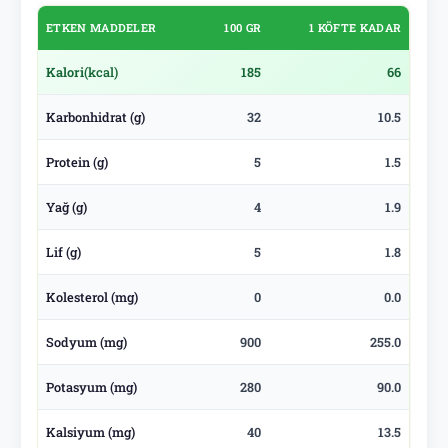
ETKEN MADDELER
100 GR
1 KÖFTE KADAR
Kalori
(kcal)
185
66
Karbonhidrat (g)
32
10.5
Protein (g)
5
1.5
Yağ (g)
4
1.9
Lif (g)
5
1.8
Kolesterol (mg)
0
0.0
Sodyum (mg)
900
255.0
Potasyum (mg)
280
90.0
Kalsiyum (mg)
40
13.5