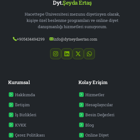
Dyt.
Şeyda Ertaş
Hacettepe Üniversitesi mezunu diyetisyen olarak,
kişiye özel beslenme programları ve online diyet
danışmanlığı hizmetleri sunuyorum.
+905434494299
info@dytseydaertas.com
Kurumsal
Kolay Erişim
Hakkımda
Hizmetler
İletişim
Hesaplayıcılar
İş Birlikleri
Besin Değerleri
KVKK
Blog
Çerez Politikası
Online Diyet