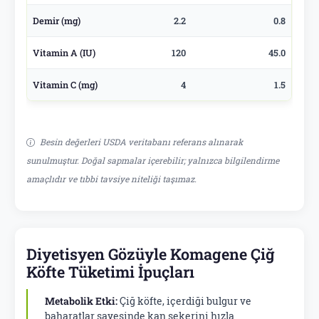
Demir (mg)
2.2
0.8
Vitamin A (IU)
120
45.0
Vitamin C (mg)
4
1.5
Besin değerleri USDA veritabanı referans alınarak
sunulmuştur. Doğal sapmalar içerebilir; yalnızca bilgilendirme
amaçlıdır ve tıbbi tavsiye niteliği taşımaz.
Diyetisyen Gözüyle Komagene Çiğ
Köfte Tüketimi İpuçları
Metabolik Etki:
Çiğ köfte, içerdiği bulgur ve
baharatlar sayesinde kan şekerini hızla