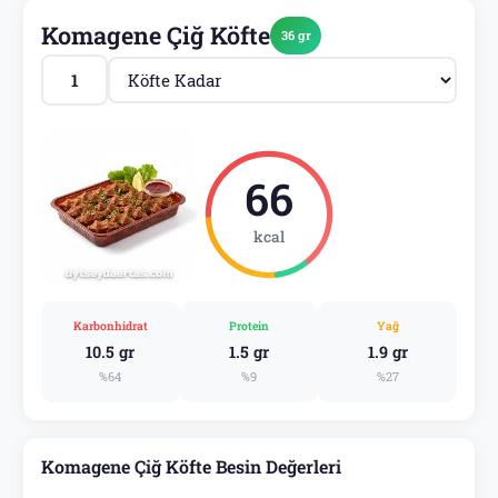
Komagene Çiğ Köfte
36 gr
66
kcal
Karbonhidrat
Protein
Yağ
10.5 gr
1.5 gr
1.9 gr
%64
%9
%27
Komagene Çiğ Köfte Besin Değerleri