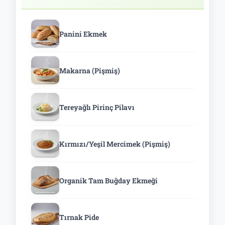
Panini Ekmek
Makarna (Pişmiş)
Tereyağlı Pirinç Pilavı
Kırmızı/Yeşil Mercimek (Pişmiş)
Organik Tam Buğday Ekmeği
Tırnak Pide