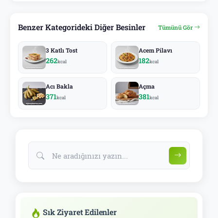
Benzer Kategorideki Diğer Besinler
Tümünü Gör
3 Katlı Tost
Acem Pilavı
262
182
kcal
kcal
Acı Bakla
Açma
371
381
kcal
kcal
Sık Ziyaret Edilenler