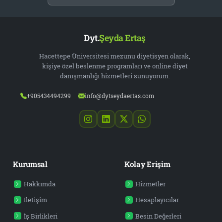
Dyt.
Şeyda Ertaş
Hacettepe Üniversitesi mezunu diyetisyen olarak,
kişiye özel beslenme programları ve online diyet
danışmanlığı hizmetleri sunuyorum.
+905434494299
info@dytseydaertas.com
Kurumsal
Kolay Erişim
Hakkımda
Hizmetler
İletişim
Hesaplayıcılar
İş Birlikleri
Besin Değerleri