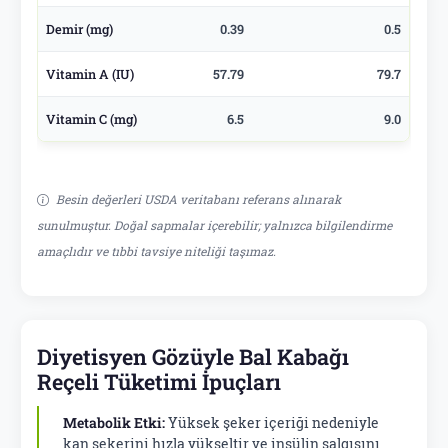
Demir (mg)
0.39
0.5
Vitamin A (IU)
57.79
79.7
Vitamin C (mg)
6.5
9.0
Besin değerleri USDA veritabanı referans alınarak
sunulmuştur. Doğal sapmalar içerebilir; yalnızca bilgilendirme
amaçlıdır ve tıbbi tavsiye niteliği taşımaz.
Diyetisyen Gözüyle Bal Kabağı
Reçeli Tüketimi İpuçları
Metabolik Etki:
Yüksek şeker içeriği nedeniyle
kan şekerini hızla yükseltir ve insülin salgısını