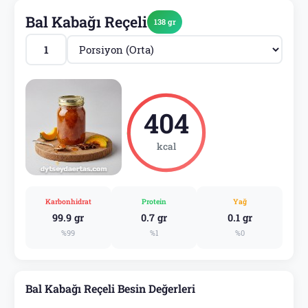
Bal Kabağı Reçeli
138 gr
404
kcal
Karbonhidrat
Protein
Yağ
99.9 gr
0.7 gr
0.1 gr
%99
%1
%0
Bal Kabağı Reçeli Besin Değerleri