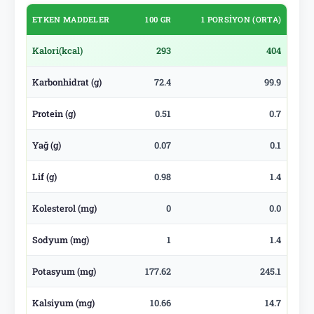
ETKEN MADDELER
100 GR
1 PORSIYON (ORTA)
Kalori
(kcal)
293
404
Karbonhidrat (g)
72.4
99.9
Protein (g)
0.51
0.7
Yağ (g)
0.07
0.1
Lif (g)
0.98
1.4
Kolesterol (mg)
0
0.0
Sodyum (mg)
1
1.4
Potasyum (mg)
177.62
245.1
Kalsiyum (mg)
10.66
14.7