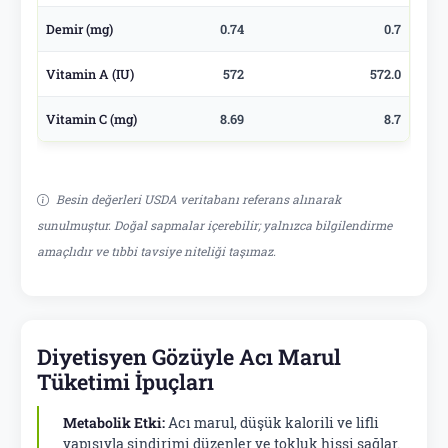
Demir (mg)
0.74
0.7
Vitamin A (IU)
572
572.0
Vitamin C (mg)
8.69
8.7
Besin değerleri USDA veritabanı referans alınarak
sunulmuştur. Doğal sapmalar içerebilir; yalnızca bilgilendirme
amaçlıdır ve tıbbi tavsiye niteliği taşımaz.
Diyetisyen Gözüyle Acı Marul
Tüketimi İpuçları
Metabolik Etki:
Acı marul, düşük kalorili ve lifli
yapısıyla sindirimi düzenler ve tokluk hissi sağlar.