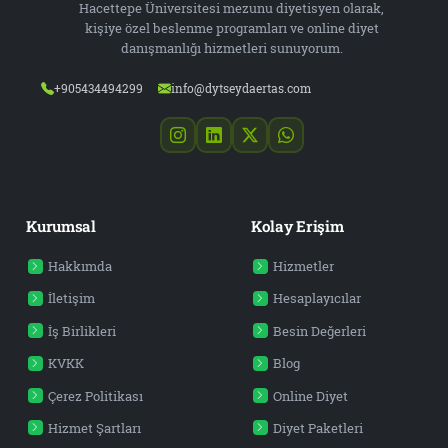
Hacettepe Üniversitesi mezunu diyetisyen olarak,
kişiye özel beslenme programları ve online diyet
danışmanlığı hizmetleri sunuyorum.
+905434494299
info@dytseydaertas.com
Kurumsal
Kolay Erişim
Hakkımda
Hizmetler
İletişim
Hesaplayıcılar
İş Birlikleri
Besin Değerleri
KVKK
Blog
Çerez Politikası
Online Diyet
Hizmet Şartları
Diyet Paketleri