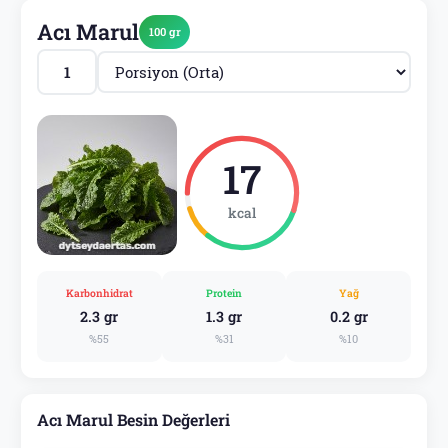
Acı Marul
100 gr
17
kcal
Karbonhidrat
Protein
Yağ
2.3 gr
1.3 gr
0.2 gr
%55
%31
%10
Acı Marul Besin Değerleri