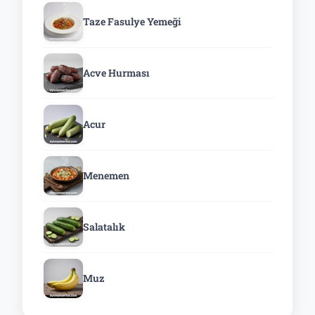
Taze Fasulye Yemeği
Acve Hurması
Acur
Menemen
Salatalık
Muz