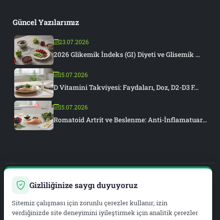
Güncel Yazılarımız
23.07.2026
2026 Glikemik İndeks (GI) Diyeti ve Glisemik ...
15.07.2026
D Vitamini Takviyesi: Faydaları, Doz, D2-D3 F...
15.07.2026
Romatoid Artrit ve Beslenme: Anti-İnflamatuar...
Gizliliğinize saygı duyuyoruz
PIAR MEDYA
Sitemiz çalışması için zorunlu çerezler kullanır; izin
WEB DEVELOPMENT & SEO
verdiğinizde site deneyimini iyileştirmek için analitik çerezler