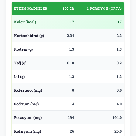
ETKEN MADDELER
100 GR
1 PORSIYON (ORTA)
Kalori
(kcal)
17
17
Karbonhidrat (g)
2.34
2.3
Protein (g)
1.3
1.3
Yağ (g)
0.18
0.2
Lif (g)
1.3
1.3
Kolesterol (mg)
0
0.0
Sodyum (mg)
4
4.0
Potasyum (mg)
194
194.0
Kalsiyum (mg)
26
26.0