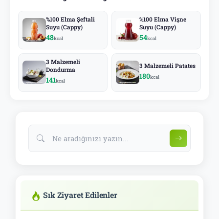
%100 Elma Şeftali
%100 Elma Vişne
Suyu (Cappy)
Suyu (Cappy)
48
54
kcal
kcal
3 Malzemeli
3 Malzemeli Patates
Dondurma
180
kcal
141
kcal
Sık Ziyaret Edilenler