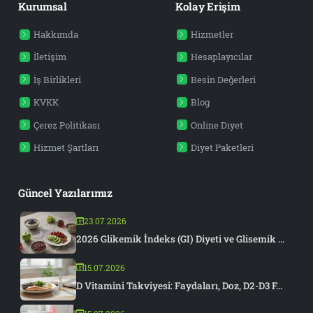
Kurumsal
Kolay Erişim
Hakkımda
Hizmetler
İletişim
Hesaplayıcılar
İş Birlikleri
Besin Değerleri
KVKK
Blog
Çerez Politikası
Online Diyet
Hizmet Şartları
Diyet Paketleri
Güncel Yazılarımız
23.07.2026
2026 Glikemik İndeks (GI) Diyeti ve Glisemik ...
15.07.2026
D Vitamini Takviyesi: Faydaları, Doz, D2-D3 F...