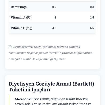
Demir (mg)
0.2
0.3
Vitamin A (IU)
1
1.5
Vitamin C (mg)
4.3
6.5
Besin değerleri USDA veritabanı referans alınarak
sunulmuştur. Doğal sapmalar içerebilir; yalnızca bilgilendirme
amaçlıdır ve tıbbi tavsiye niteliği taşımaz.
Diyetisyen Gözüyle Armut (Bartlett)
Tüketimi İpuçları
Metabolik Etki:
Armut, düşük glisemik indeksi
sayesinde kan şekerini ani olarak yükseltmez ve