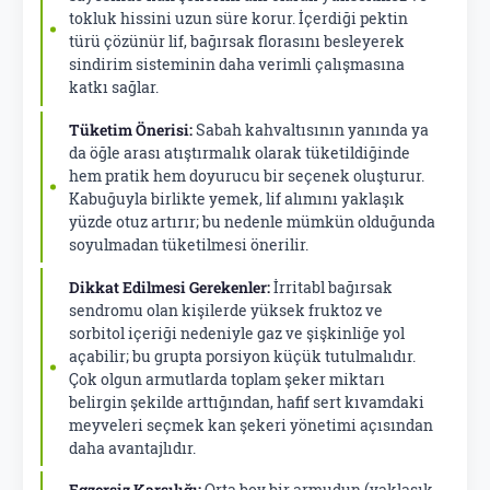
tokluk hissini uzun süre korur. İçerdiği pektin
türü çözünür lif, bağırsak florasını besleyerek
sindirim sisteminin daha verimli çalışmasına
katkı sağlar.
Tüketim Önerisi:
Sabah kahvaltısının yanında ya
da öğle arası atıştırmalık olarak tüketildiğinde
hem pratik hem doyurucu bir seçenek oluşturur.
Kabuğuyla birlikte yemek, lif alımını yaklaşık
yüzde otuz artırır; bu nedenle mümkün olduğunda
soyulmadan tüketilmesi önerilir.
Dikkat Edilmesi Gerekenler:
İrritabl bağırsak
sendromu olan kişilerde yüksek fruktoz ve
sorbitol içeriği nedeniyle gaz ve şişkinliğe yol
açabilir; bu grupta porsiyon küçük tutulmalıdır.
Çok olgun armutlarda toplam şeker miktarı
belirgin şekilde arttığından, hafif sert kıvamdaki
meyveleri seçmek kan şekeri yönetimi açısından
daha avantajlıdır.
Egzersiz Karşılığı:
Orta boy bir armudun (yaklaşık