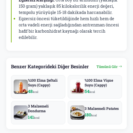
150 gram) yaklaşık 85 kilokalorilik enerji değeri,
tempolu yürüyüşle 15-18 dakikada harcanabilir.
Egzersiz öncesi tüketildiğinde hem hızlı hem de
orta vadeli enerji sağladığından antrenman öncesi
hafif bir karbonhidrat kaynağı olarak tercih
edilebilir.
Benzer Kategorideki Diğer Besinler
Tümünü Gör
%100 Elma Şeftali
%100 Elma Vişne
Suyu (Cappy)
Suyu (Cappy)
48
54
kcal
kcal
3 Malzemeli
3 Malzemeli Patates
Dondurma
180
kcal
141
kcal