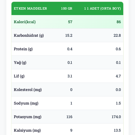
ETKEN MADDELER
100 GR
1 1 ADET (ORTA BOY)
Kalori
(kcal)
57
86
Karbonhidrat (g)
15.2
22.8
Protein (g)
0.4
0.6
Yağ (g)
0.1
0.1
Lif (g)
3.1
4.7
Kolesterol (mg)
0
0.0
Sodyum (mg)
1
1.5
Potasyum (mg)
116
174.0
Kalsiyum (mg)
9
13.5