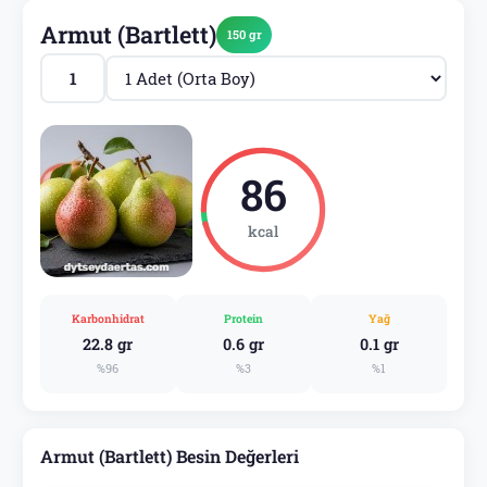
Armut (Bartlett)
150 gr
86
kcal
Karbonhidrat
Protein
Yağ
22.8 gr
0.6 gr
0.1 gr
%96
%3
%1
Armut (Bartlett) Besin Değerleri