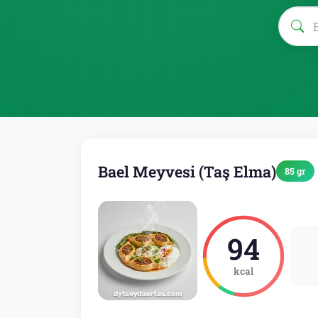
Bael Meyvesi (Taş Elma)
85 gr
94
kcal