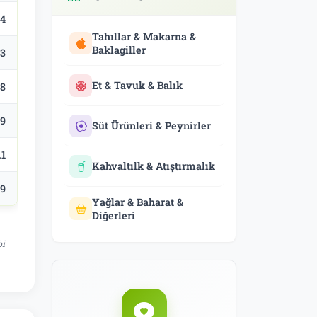
.4
Tahıllar & Makarna &
Baklagiller
.3
Et & Tavuk & Balık
.8
.9
Süt Ürünleri & Peynirler
.1
Kahvaltılk & Atıştırmalık
.9
Yağlar & Baharat &
Diğerleri
bi