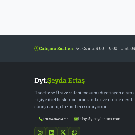
Çalışma Saatleri:
Pzt-Cuma: 9:00 - 19:00
|
Cmt: 09
Dyt.
Şeyda Ertaş
Hacettepe Üniversitesi mezunu diyetisyen olarak
kişiye özel beslenme programları ve online diyet
danışmanlığı hizmetleri sunuyorum.
+905434494299
info@dytseydaertas.com