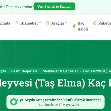
Yes, Switch to English
 the English version?
kımda
Hizmetler
Araçlar
Kaç
Paketl
Kalori
ayfa
Besin Değerleri
Meyveler & Sebzeler
Bael Meyvesi (Ta
eyvesi (Taş Elma) Kaç 
Dyt. Şeyda Ertaş tarafından klinik olarak incelendi
Son inceleme: 17 Mayıs 2026