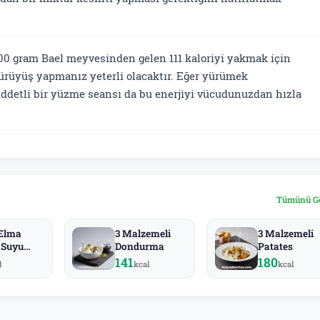
00 gram Bael meyvesinden gelen 111 kaloriyi yakmak için
yürüyüş yapmanız yeterli olacaktır. Eğer yürümek
şiddetli bir yüzme seansı da bu enerjiyi vücudunuzdan hızla
Tümünü G
Elma
3 Malzemeli
3 Malzemeli
 Suyu
Dondurma
Patates
y)
141
180
l
kcal
kcal