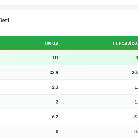
leri
100 GR
1 1 PORSIY
111
9
23.9
20
2.3
1
2
1
6.2
5
0
0