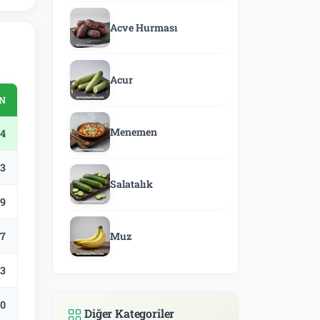
Acve Hurması
Acur
ON
Menemen
4
.3
Salatalık
.9
.7
Muz
.3
.0
Diğer Kategoriler