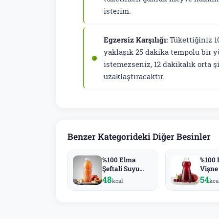
isterim.
Egzersiz Karşılığı:
Tükettiğiniz 1
yaklaşık 25 dakika tempolu bir 
istemezseniz, 12 dakikalık orta 
uzaklaştıracaktır.
Benzer Kategorideki Diğer Besinler
%100 Elma
%100 
Şeftali Suyu
Vişne
(Cappy)
(Capp
48
54
kcal
kca