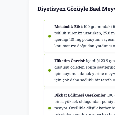
Diyetisyen Gözüyle Bael Meyv
Metabolik Etki:
100 gramındaki 6.
tokluk sürenizi uzatırken, 25.8 m
içerdiği 131 mg potasyum sayesi
korumanıza doğrudan yardımcı o
Tüketim Önerisi:
İçerdiği 23.9 g
düştüğü öğleden sonra saatlerind
için suyunu sıkmak yerine meyv
için çok daha sağlıklı bir tercih o
Dikkat Edilmesi Gerekenler:
100 
biraz yüksek olduğundan porsiyo
taşıyor. Özellikle düşük karbonh
tüketirken günlük meyve hakkınd