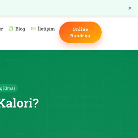
×
TR
er
Blog
İletişim
Online
Randevu
ş Elma)
Kalori?