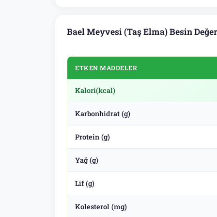
Bael Meyvesi (Taş Elma) Besin Değer
ETKEN MADDELER
Kalori
(kcal)
Karbonhidrat (g)
Protein (g)
Yağ (g)
Lif (g)
Kolesterol (mg)