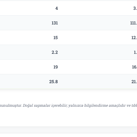
4
3
131
111
15
12
2.2
1
19
16
25.8
21
unulmuştur. Doğal sapmalar içerebilir; yalnızca bilgilendirme amaçlıdır ve tıb