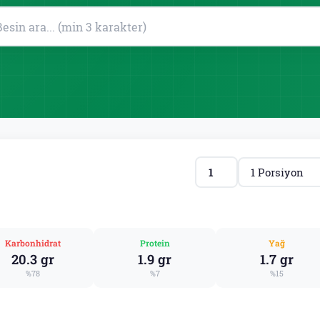
Karbonhidrat
Protein
Yağ
20.3 gr
1.9 gr
1.7 gr
%78
%7
%15