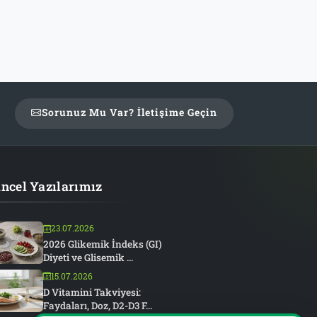
Sorunuz Mu Var? İletişime Geçin
ncel Yazılarımız
23.07.2026
2026 Glikemik İndeks (GI)
Diyeti ve Glisemik ...
15.07.2026
D Vitamini Takviyesi:
Faydaları, Doz, D2-D3 F...