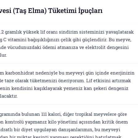
esi (Taş Elma) Tüketimi İpuçları
2 gramlık yüksek lif oranı sindirim sisteminizi yavaşlatarak
g C vitamini bağışıklığınızı çelik gibi güçlendirir. Bu meyve,
nde vücudunuzdaki ödemi atmanıza ve elektrolit dengesini
lur.
ram karbonhidrat nedeniyle bu meyveyi gün içinde enerjinizin
e taze olarak tüketmenizi öneriyorum. Lif etkisini artırmak
enin kendisini kaşıklayarak yemeniz kan şekeri dengeniz
lacaktır.
gramında bulunan 111 kalori, diğer tropikal meyvelere göre
n kontrolü yapmanız kilo yönetimi açısından kritik önem
idratlı bir diyet uygulayan danışanlarımın, bu meyveyi
an bir miktar kesinti yapması gerektiğini hatırlatmak