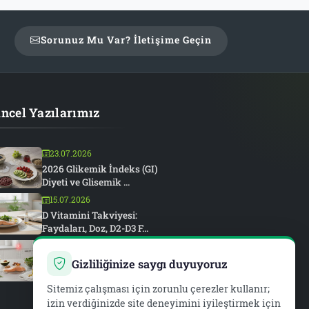
Sorunuz Mu Var? İletişime Geçin
ncel Yazılarımız
23.07.2026
2026 Glikemik İndeks (GI)
Diyeti ve Glisemik ...
15.07.2026
D Vitamini Takviyesi:
Faydaları, Doz, D2-D3 F...
15.07.2026
Romatoid Artrit ve
Gizliliğinize saygı duyuyoruz
Beslenme: Anti-
İnflamatuar...
Sitemiz çalışması için zorunlu çerezler kullanır;
izin verdiğinizde site deneyimini iyileştirmek için