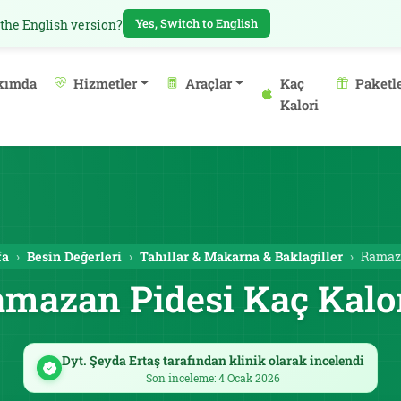
Yes, Switch to English
 the English version?
kımda
Hizmetler
Araçlar
Kaç
Paketl
Kalori
fa
Besin Değerleri
Tahıllar & Makarna & Baklagiller
Ramaz
mazan Pidesi Kaç Kalo
Dyt. Şeyda Ertaş tarafından klinik olarak incelendi
Son inceleme: 4 Ocak 2026