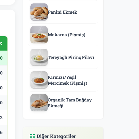
Panini Ekmek
Makarna (Pişmiş)
K
Tereyağlı Pirinç Pilavı
0
.0
Kırmızı/Yeşil
Mercimek (Pişmiş)
.0
Organik Tam Buğday
.0
Ekmeği
.2
.6
Diğer Kategoriler