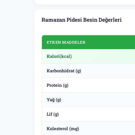
Ramazan Pidesi Besin Değerleri
ETKEN MADDELER
Kalori
(kcal)
Karbonhidrat (g)
Protein (g)
Yağ (g)
Lif (g)
Kolesterol (mg)