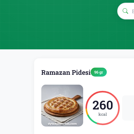
Ramazan Pidesi
96 gr
260
kcal