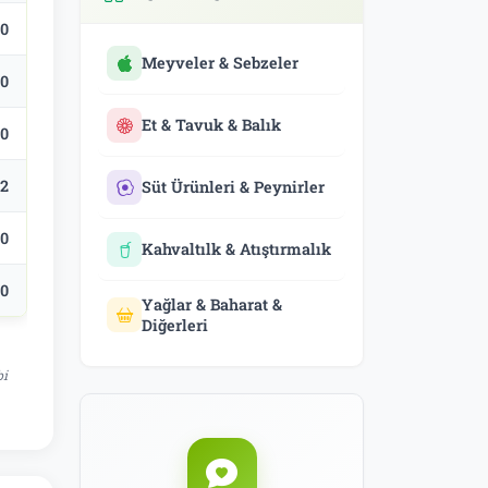
.0
Meyveler & Sebzeler
.0
Et & Tavuk & Balık
.0
.2
Süt Ürünleri & Peynirler
.0
Kahvaltılk & Atıştırmalık
.0
Yağlar & Baharat &
Diğerleri
bi