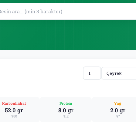
Karbonhidrat
Protein
Yağ
52.0 gr
8.0 gr
2.0 gr
%80
%12
%7