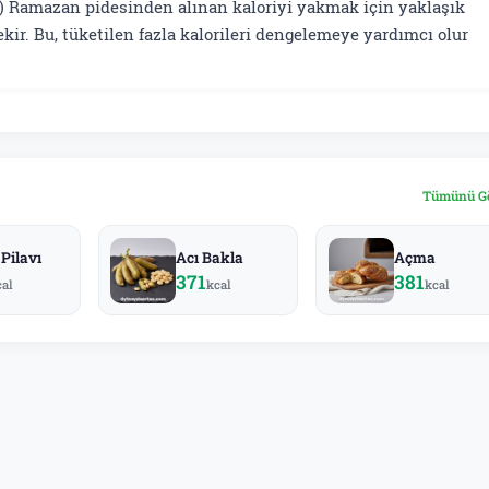
a) Ramazan pidesinden alınan kaloriyi yakmak için yaklaşık
ir. Bu, tüketilen fazla kalorileri dengelemeye yardımcı olur
Tümünü G
Pilavı
Acı Bakla
Açma
371
381
cal
kcal
kcal