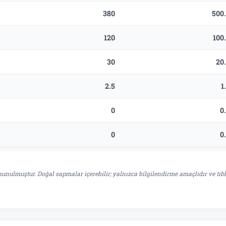
380
500
120
100
30
20
2.5
1
0
0
0
0
unulmuştur. Doğal sapmalar içerebilir; yalnızca bilgilendirme amaçlıdır ve tıb