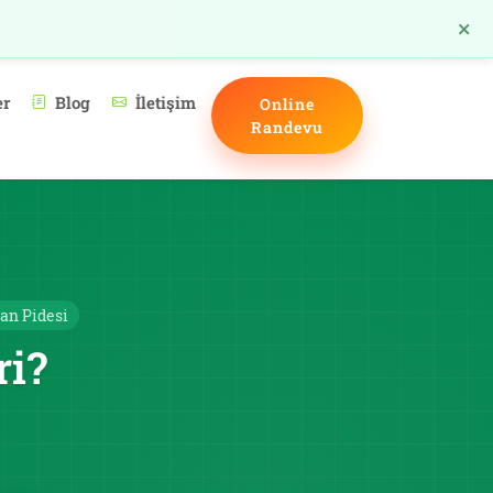
×
TR
er
Blog
İletişim
Online
Randevu
an Pidesi
ri?