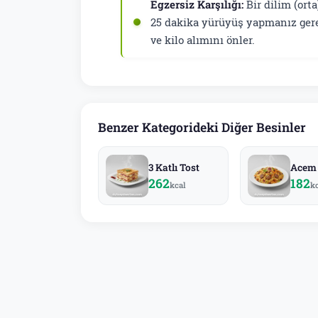
Egzersiz Karşılığı:
Bir dilim (ort
25 dakika yürüyüş yapmanız gerek
ve kilo alımını önler.
Benzer Kategorideki Diğer Besinler
3 Katlı Tost
Acem 
262
182
kcal
k