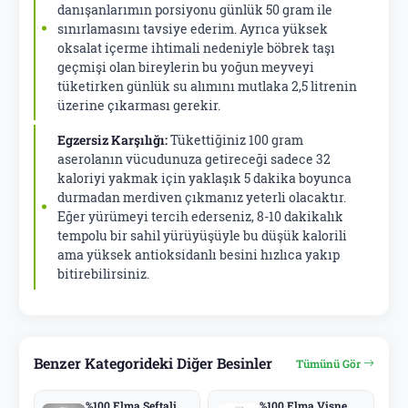
danışanlarımın porsiyonu günlük 50 gram ile
sınırlamasını tavsiye ederim. Ayrıca yüksek
oksalat içerme ihtimali nedeniyle böbrek taşı
geçmişi olan bireylerin bu yoğun meyveyi
tüketirken günlük su alımını mutlaka 2,5 litrenin
üzerine çıkarması gerekir.
Egzersiz Karşılığı:
Tükettiğiniz 100 gram
aserolanın vücudunuza getireceği sadece 32
kaloriyi yakmak için yaklaşık 5 dakika boyunca
durmadan merdiven çıkmanız yeterli olacaktır.
Eğer yürümeyi tercih ederseniz, 8-10 dakikalık
tempolu bir sahil yürüyüşüyle bu düşük kalorili
ama yüksek antioksidanlı besini hızlıca yakıp
bitirebilirsiniz.
Benzer Kategorideki Diğer Besinler
Tümünü Gör
%100 Elma Şeftali
%100 Elma Vişne