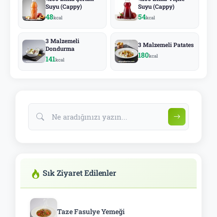
Suyu (Cappy)
Suyu (Cappy)
48
54
kcal
kcal
3 Malzemeli
3 Malzemeli Patates
Dondurma
180
kcal
141
kcal
Sık Ziyaret Edilenler
Taze Fasulye Yemeği