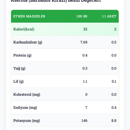
ETKEN MADDELER
100 GR
1 1 ADET
Kalori
(kcal)
32
2
Karbonhidrat (g)
7.69
0.5
Protein (g)
0.4
0.0
Yağ (g)
0.3
0.0
Lif (g)
1.1
0.1
Kolesterol (mg)
0
0.0
Sodyum (mg)
7
0.4
Potasyum (mg)
146
8.8