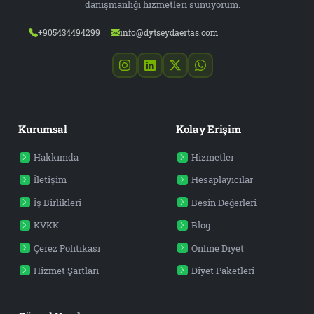
danışmanlığı hizmetleri sunuyorum.
+905434494299
info@dytseydaertas.com
Kurumsal
Kolay Erişim
Hakkımda
Hizmetler
İletişim
Hesaplayıcılar
İş Birlikleri
Besin Değerleri
KVKK
Blog
Çerez Politikası
Online Diyet
Hizmet Şartları
Diyet Paketleri