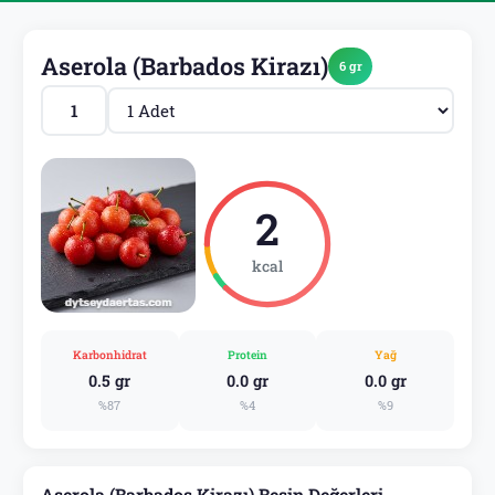
Aserola (Barbados Kirazı)
6 gr
2
kcal
Karbonhidrat
Protein
Yağ
0.5 gr
0.0 gr
0.0 gr
%87
%4
%9
Aserola (Barbados Kirazı) Besin Değerleri