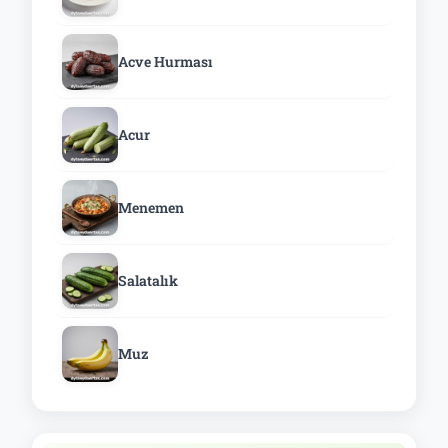
Acve Hurması
Acur
Menemen
Salatalık
Muz