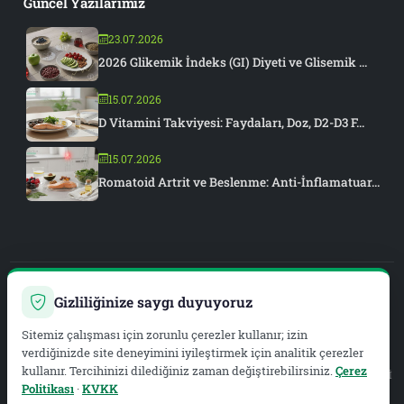
Güncel Yazılarımız
23.07.2026
2026 Glikemik İndeks (GI) Diyeti ve Glisemik ...
15.07.2026
D Vitamini Takviyesi: Faydaları, Doz, D2-D3 F...
15.07.2026
Romatoid Artrit ve Beslenme: Anti-İnflamatuar...
Gizliliğinize saygı duyuyoruz
PIAR MEDYA
Sitemiz çalışması için zorunlu çerezler kullanır; izin
WEB DEVELOPMENT & SEO
verdiğinizde site deneyimini iyileştirmek için analitik çerezler
kullanır. Tercihinizi dilediğiniz zaman değiştirebilirsiniz.
Çerez
Yasal Hizmet Sağlayıcı:
METAZEN BİLİŞİM VE DANIŞMANLIK LİMİTED ŞİRKETİ
Politikası
·
KVKK
Mersis No:
0619134019200001