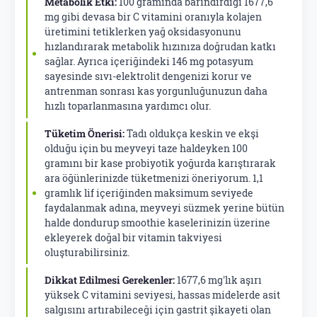
Metabolik Etki:
100 gramında barındırdığı 1677,6
mg gibi devasa bir C vitamini oranıyla kolajen
üretimini tetiklerken yağ oksidasyonunu
hızlandırarak metabolik hızınıza doğrudan katkı
sağlar. Ayrıca içeriğindeki 146 mg potasyum
sayesinde sıvı-elektrolit dengenizi korur ve
antrenman sonrası kas yorgunluğunuzun daha
hızlı toparlanmasına yardımcı olur.
Tüketim Önerisi:
Tadı oldukça keskin ve ekşi
olduğu için bu meyveyi taze haldeyken 100
gramını bir kase probiyotik yoğurda karıştırarak
ara öğünlerinizde tüketmenizi öneriyorum. 1,1
gramlık lif içeriğinden maksimum seviyede
faydalanmak adına, meyveyi süzmek yerine bütün
halde dondurup smoothie kaselerinizin üzerine
ekleyerek doğal bir vitamin takviyesi
oluşturabilirsiniz.
Dikkat Edilmesi Gerekenler:
1677,6 mg'lık aşırı
yüksek C vitamini seviyesi, hassas midelerde asit
salgısını artırabileceği için gastrit şikayeti olan