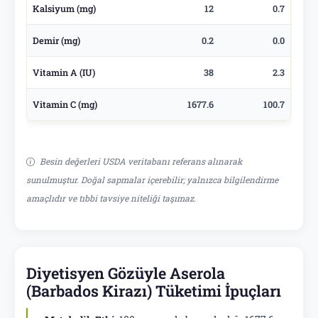
Kalsiyum (mg)
12
0.7
Demir (mg)
0.2
0.0
Vitamin A (IU)
38
2.3
Vitamin C (mg)
1677.6
100.7
Besin değerleri USDA veritabanı referans alınarak
sunulmuştur. Doğal sapmalar içerebilir; yalnızca bilgilendirme
amaçlıdır ve tıbbi tavsiye niteliği taşımaz.
Diyetisyen Gözüyle Aserola
(Barbados Kirazı) Tüketimi İpuçları