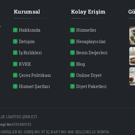
Kurumsal
Kolay Erişim
Gü
,
Hakkımda
Hizmetler
İletişim
Hesaplayıcılar
İş Birlikleri
Besin Değerleri
KVKK
Blog
Çerez Politikası
Online Diyet
Hizmet Şartları
Diyet Paketleri
IK LİMİTED ŞİRKETİ
rgi No:
6191340192
GİRİŞLER B1. GİRİŞ NO: 57 İÇ KAPI NO: 406 SELÇUKLU/ KONYA