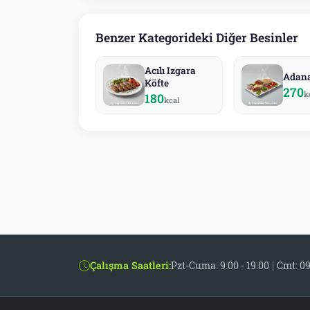
Benzer Kategorideki Diğer Besinler
Acılı Izgara
Adan
Köfte
270
k
180
kcal
Çalışma Saatleri:
Pzt-Cuma: 9:00 - 19:00
|
Cmt: 09