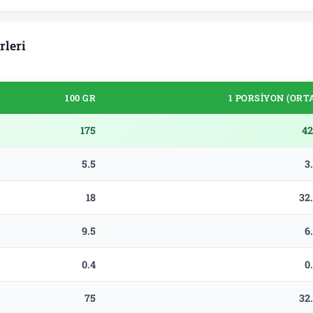
rleri
100 GR
1 PORSIYON (ORT
175
42
5.5
3
18
32
9.5
6
0.4
0
75
32