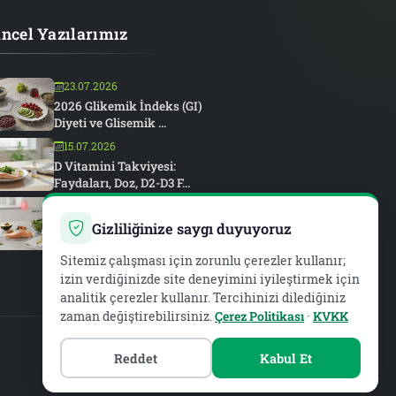
ncel Yazılarımız
23.07.2026
2026 Glikemik İndeks (GI)
Diyeti ve Glisemik ...
15.07.2026
D Vitamini Takviyesi:
Faydaları, Doz, D2-D3 F...
15.07.2026
Romatoid Artrit ve
Gizliliğinize saygı duyuyoruz
Beslenme: Anti-
İnflamatuar...
Sitemiz çalışması için zorunlu çerezler kullanır;
izin verdiğinizde site deneyimini iyileştirmek için
analitik çerezler kullanır. Tercihinizi dilediğiniz
zaman değiştirebilirsiniz.
Çerez Politikası
·
KVKK
Reddet
Kabul Et
PIAR MEDYA
WEB DEVELOPMENT & SEO