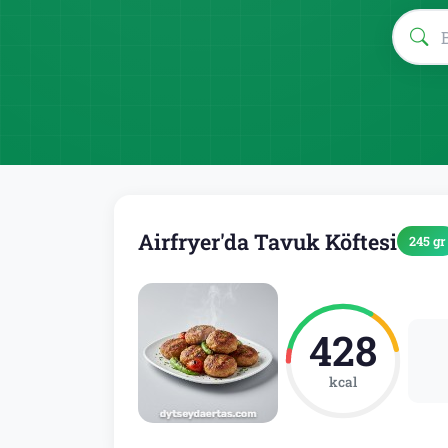
Airfryer'da Tavuk Köftesi
245 gr
428
kcal