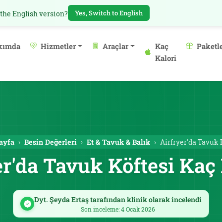
Yes, Switch to English
 the English version?
kımda
Hizmetler
Araçlar
Kaç
Paketl
Kalori
ayfa
Besin Değerleri
Et & Tavuk & Balık
Airfryer'da Tavuk 
er'da Tavuk Köftesi Kaç 
Dyt. Şeyda Ertaş tarafından klinik olarak incelendi
Son inceleme: 4 Ocak 2026