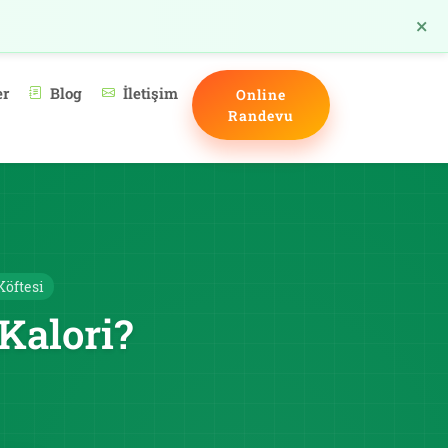
×
TR
er
Blog
İletişim
Online
Randevu
Köftesi
Kalori?