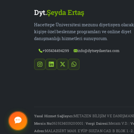
Dyt.
Şeyda Ertaş
Hacettepe Üniversitesi mezunu diyetisyen olarak
kişiye özel beslenme programları ve online diyet
danışmanlığı hizmetleri sunuyorum.
+905434494299
info@dytseydaertas.com
Yasal Hizmet Sağlayıcı:
METAZEN BİLİŞİM VE DANIŞMANL
Mersis No:
0619134019200001
|
Vergi Dairesi:
Meram V.D.
|
Ve
Adres:
MALAZGİRT MAH. EYÜP SULTAN CAD. B BLOK 1.-2. 