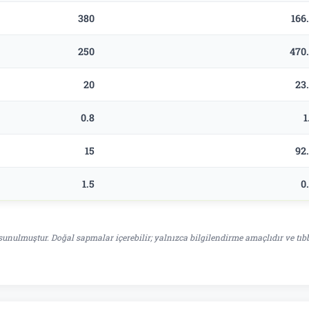
380
166
250
470
20
23
0.8
1
15
92
1.5
0
unulmuştur. Doğal sapmalar içerebilir; yalnızca bilgilendirme amaçlıdır ve tıb