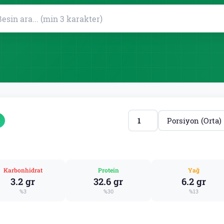
Karbonhidrat
Protein
Yağ
3.2 gr
32.6 gr
6.2 gr
%3
%30
%13