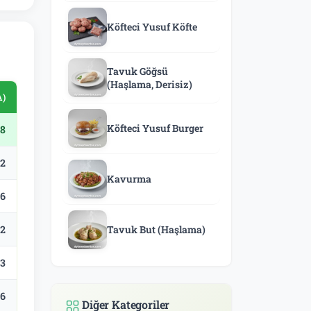
Köfteci Yusuf Köfte
Tavuk Göğsü
(Haşlama, Derisiz)
A)
Köfteci Yusuf Burger
8
.2
Kavurma
.6
.2
Tavuk But (Haşlama)
.3
.6
Diğer Kategoriler