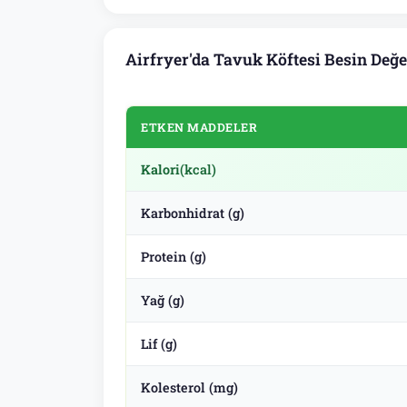
Airfryer'da Tavuk Köftesi Besin Değe
ETKEN MADDELER
Kalori
(kcal)
Karbonhidrat (g)
Protein (g)
Yağ (g)
Lif (g)
Kolesterol (mg)