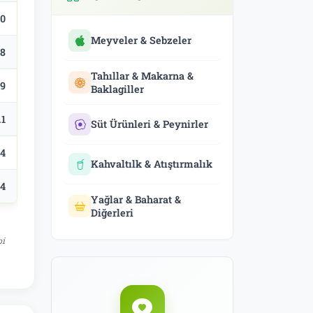
.0
Meyveler & Sebzeler
.8
Tahıllar & Makarna &
.9
Baklagiller
.1
Süt Ürünleri & Peynirler
.4
Kahvaltılk & Atıştırmalık
.4
Yağlar & Baharat &
Diğerleri
bi